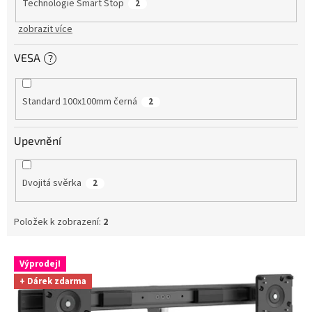
Technologie Smart Stop
2
zobrazit více
VESA
?
Standard 100x100mm černá
2
Upevnění
Dvojitá svěrka
2
Položek k zobrazení:
2
V
Výprodej!
ý
+ Dárek zdarma
p
i