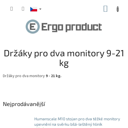
Přejít
NÁKUP
na
obsah
KOŠÍK
Držáky pro dva monitory 9-21
kg
Držáky pro dva monitory
9 - 21 kg.
Nejprodávanější
Humanscale M10 stojan pro dva těžké monitory
upevnění na svěrku bílá-leštěný hliník