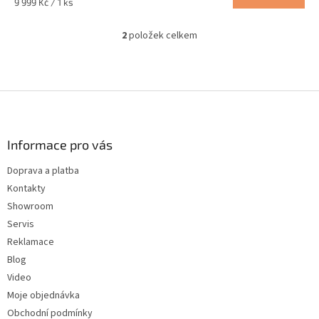
Měrná
9 999 Kč / 1 ks
cena:
2
položek celkem
O
v
l
á
d
Z
a
á
c
p
í
a
Informace pro vás
p
t
r
Doprava a platba
í
v
Kontakty
k
y
Showroom
v
Servis
ý
Reklamace
p
i
Blog
s
Video
u
Moje objednávka
Obchodní podmínky