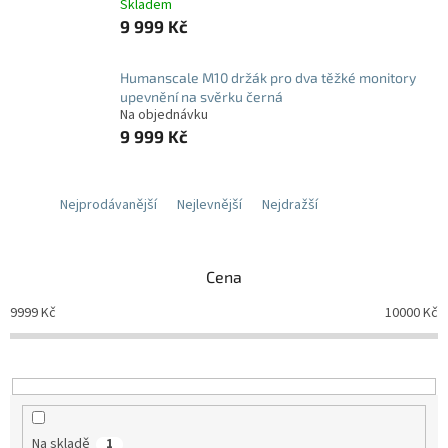
Skladem
9 999 Kč
Humanscale M10 držák pro dva těžké monitory
upevnění na svěrku černá
Na objednávku
9 999 Kč
Nejprodávanější
Nejlevnější
Nejdražší
Cena
9999
Kč
10000
Kč
Na skladě
1