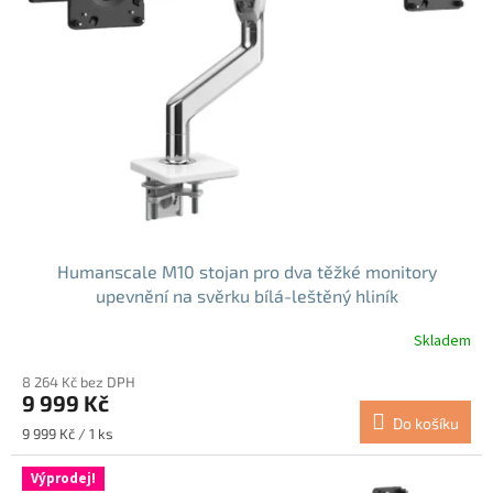
s
p
r
o
d
u
k
t
ů
Humanscale M10 stojan pro dva těžké monitory
upevnění na svěrku bílá-leštěný hliník
Skladem
8 264 Kč bez DPH
9 999 Kč
Do košíku
Měrná
9 999 Kč / 1 ks
cena:
Výprodej!