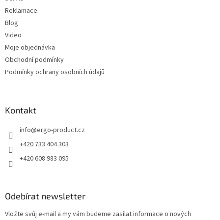
y
Reklamace
v
ý
Blog
p
Video
i
Moje objednávka
s
u
Obchodní podmínky
Podmínky ochrany osobních údajů
Kontakt
info
@
ergo-product.cz
+420 733 404 303
+420 608 983 095
Odebírat newsletter
Vložte svůj e-mail a my vám budeme zasílat informace o nových