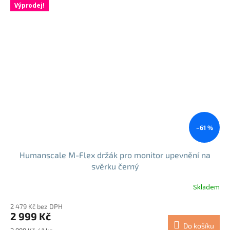
Výprodej!
–61 %
Humanscale M-Flex držák pro monitor upevnění na
svěrku černý
Skladem
2 479 Kč bez DPH
2 999 Kč
Do košíku