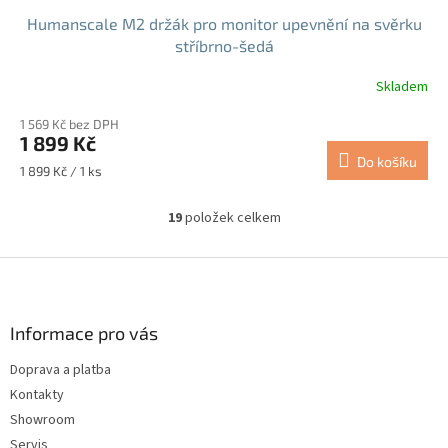
Humanscale M2 držák pro monitor upevnění na svěrku
stříbrno-šedá
Skladem
1 569 Kč bez DPH
1 899 Kč
Do košíku
Měrná
1 899 Kč / 1 ks
cena:
19
položek celkem
O
v
l
Z
á
á
d
p
a
a
Informace pro vás
c
t
í
Doprava a platba
í
p
Kontakty
r
v
Showroom
k
Servis