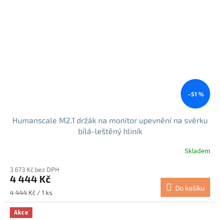
–51 %
Humanscale M2.1 držák na monitor upevnění na svěrku
bílá-leštěný hliník
Skladem
3 673 Kč bez DPH
4 444 Kč
Do košíku
Měrná
4 444 Kč / 1 ks
cena:
Akce