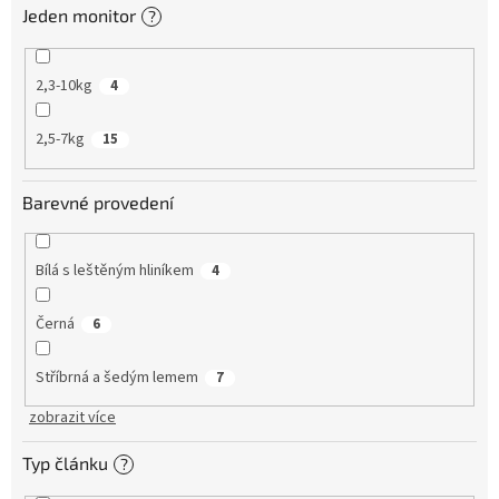
Jeden monitor
?
2,3-10kg
4
2,5-7kg
15
Barevné provedení
Bílá s leštěným hliníkem
4
Černá
6
Stříbrná a šedým lemem
7
zobrazit více
Typ článku
?