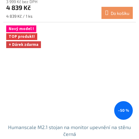
3 999 Kč bez DPH
4 839 Kč
Do košíku
Měrná
4 839 Kč / 1 ks
cena:
Nový model !
TOP produkt!
+ Dárek zdarma
–50 %
Humanscale M2.1 stojan na monitor upevnění na stěnu
černá