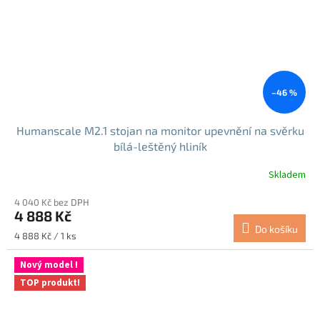
–46 %
Humanscale M2.1 stojan na monitor upevnění na svěrku
bílá-leštěný hliník
Skladem
4 040 Kč bez DPH
4 888 Kč
Do košíku
Měrná
4 888 Kč / 1 ks
cena:
Nový model !
TOP produkt!