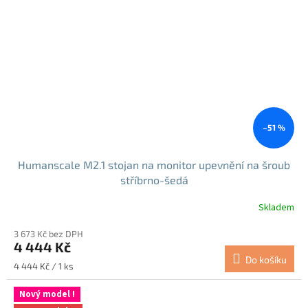
–51 %
Humanscale M2.1 stojan na monitor upevnění na šroub
stříbrno-šedá
Skladem
3 673 Kč bez DPH
4 444 Kč
Do košíku
Měrná
4 444 Kč / 1 ks
cena:
Nový model !