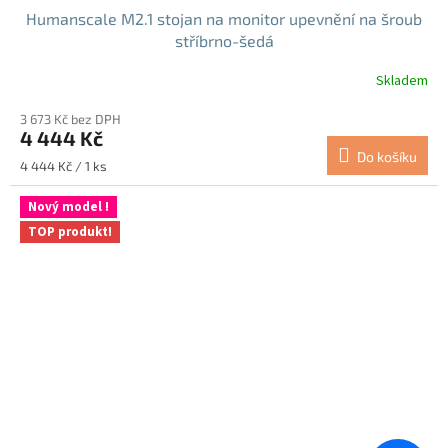
Humanscale M2.1 stojan na monitor upevnění na šroub
stříbrno-šedá
Skladem
3 673 Kč bez DPH
4 444 Kč
Do košíku
Měrná
4 444 Kč / 1 ks
cena:
Nový model !
TOP produkt!