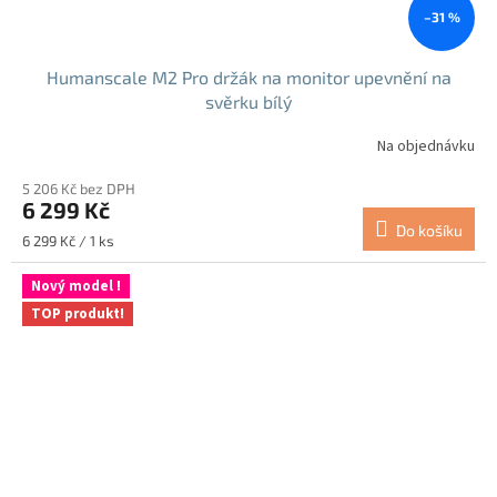
–31 %
Humanscale M2 Pro držák na monitor upevnění na
svěrku bílý
Na objednávku
5 206 Kč bez DPH
6 299 Kč
Do košíku
Měrná
6 299 Kč / 1 ks
cena:
Nový model !
TOP produkt!