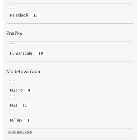
Na skladě
15
Značky
Humanscale
19
Modelová řada
M2 Pro
4
M21
11
M/Flex
1
zobrazit více