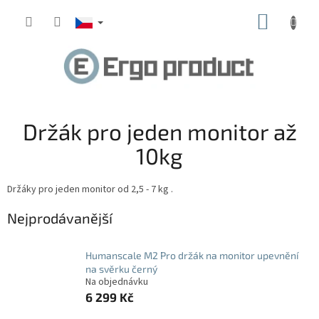
Přejít
NÁKUP
na
obsah
KOŠÍK
Držák pro jeden monitor až
10kg
Držáky pro jeden monitor od 2,5 - 7 kg .
Nejprodávanější
Humanscale M2 Pro držák na monitor upevnění
na svěrku černý
Na objednávku
6 299 Kč