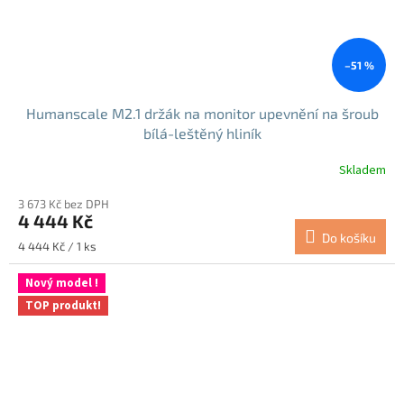
–51 %
Humanscale M2.1 držák na monitor upevnění na šroub
bílá-leštěný hliník
Skladem
3 673 Kč bez DPH
4 444 Kč
Do košíku
Měrná
4 444 Kč / 1 ks
cena:
Nový model !
TOP produkt!