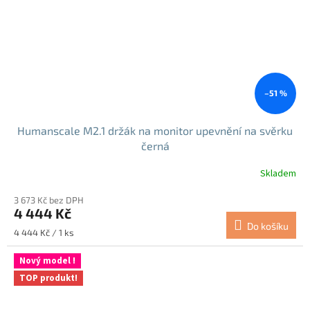
–51 %
Humanscale M2.1 držák na monitor upevnění na svěrku
černá
Skladem
Průměrné
hodnocení
3 673 Kč bez DPH
produktu
4 444 Kč
je
Do košíku
5,0
Měrná
4 444 Kč / 1 ks
z
cena:
5
Nový model !
hvězdiček.
TOP produkt!