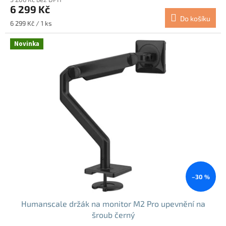
6 299 Kč
Do košíku
Měrná
6 299 Kč / 1 ks
cena:
Novinka
–30 %
Humanscale držák na monitor M2 Pro upevnění na
šroub černý