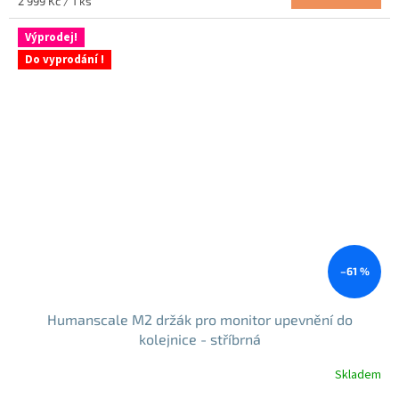
Měrná
2 999 Kč / 1 ks
cena:
Výprodej!
Do vyprodání !
–61 %
Humanscale M2 držák pro monitor upevnění do
kolejnice - stříbrná
Skladem