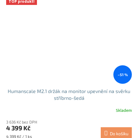
TOP produkt!
–51 %
Humanscale M2.1 držák na monitor upevnění na svěrku
stříbrno-šedá
Skladem
3 636 Kč bez DPH
4 399 Kč
Do košíku
Měrná
4 399 Kč / 1 ks