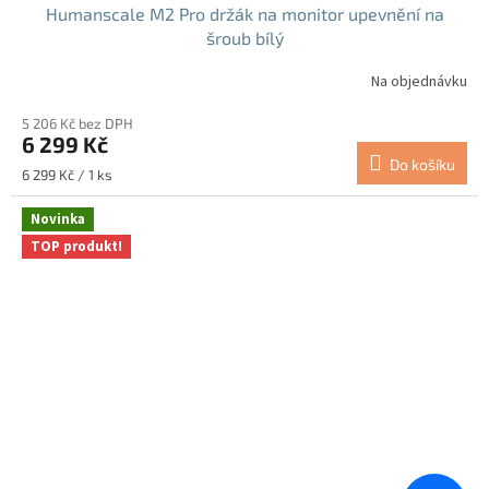
Humanscale M2 Pro držák na monitor upevnění na
šroub bílý
Na objednávku
5 206 Kč bez DPH
6 299 Kč
Do košíku
Měrná
6 299 Kč / 1 ks
cena:
Novinka
TOP produkt!