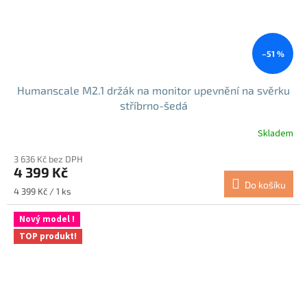
–51 %
Humanscale M2.1 držák na monitor upevnění na svěrku
stříbrno-šedá
Skladem
3 636 Kč bez DPH
4 399 Kč
Do košíku
Měrná
4 399 Kč / 1 ks
cena:
Nový model !
TOP produkt!