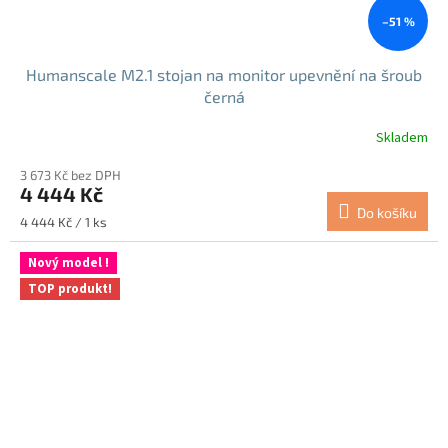
–51 %
Humanscale M2.1 stojan na monitor upevnění na šroub
černá
Skladem
Průměrné
hodnocení
3 673 Kč bez DPH
produktu
4 444 Kč
je
Do košíku
5,0
Měrná
4 444 Kč / 1 ks
z
cena:
5
Nový model !
hvězdiček.
TOP produkt!