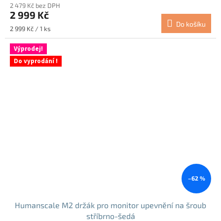
2 479 Kč bez DPH
2 999 Kč
Do košíku
Měrná
2 999 Kč / 1 ks
cena:
Výprodej!
Do vyprodání !
–62 %
Humanscale M2 držák pro monitor upevnění na šroub
stříbrno-šedá