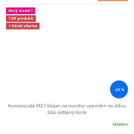
cena:
Nový model !
TOP produkt!
+ Dárek zdarma
–50 %
Humanscale M2.1 stojan na monitor upevnění na stěnu
bílá-leštěný hliník
Skladem