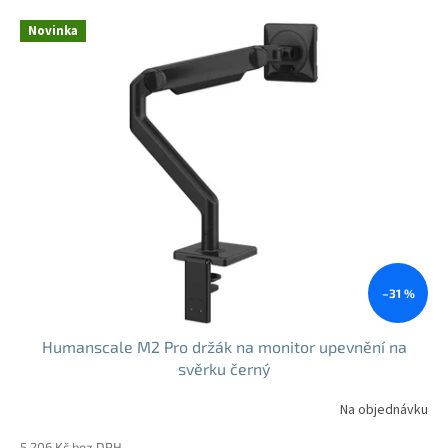
V
Novinka
ý
p
i
s
p
r
o
d
u
k
t
ů
–31 %
Humanscale M2 Pro držák na monitor upevnění na
svěrku černý
Na objednávku
5 206 Kč bez DPH