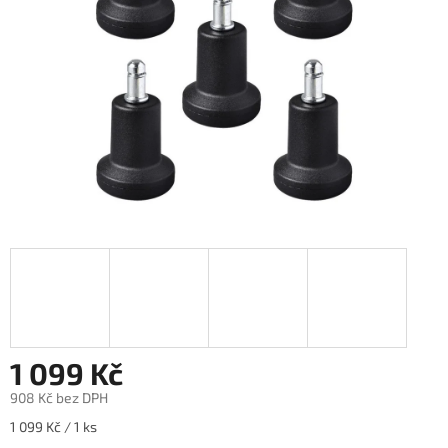
1 099 Kč
908 Kč bez DPH
Měrná
1 099 Kč / 1 ks
cena: