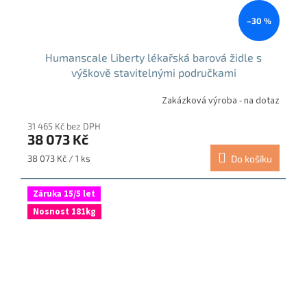
–30 %
Humanscale Liberty lékařská barová židle s
výškově stavitelnými područkami
Zakázková výroba - na dotaz
31 465 Kč bez DPH
38 073 Kč
Měrná
38 073 Kč / 1 ks
Do košíku
cena:
Záruka 15/5 let
Nosnost 181kg