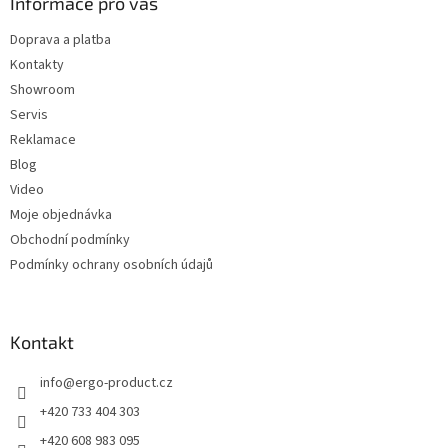
a
Informace pro vás
t
Doprava a platba
í
Kontakty
Showroom
Servis
Reklamace
Blog
Video
Moje objednávka
Obchodní podmínky
Podmínky ochrany osobních údajů
Kontakt
info
@
ergo-product.cz
+420 733 404 303
+420 608 983 095