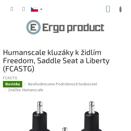
Přejít
NÁKUP
na
obsah
KOŠÍK
Humanscale kluzáky k židlím
Freedom, Saddle Seat a Liberty
(FCASTG)
FCASTG
Průměrné
Neohodnoceno
Podrobnosti hodnocení
Novinka
hodnocení
Značka:
Humanscale
produktu
je
0,0
z
5
hvězdiček.