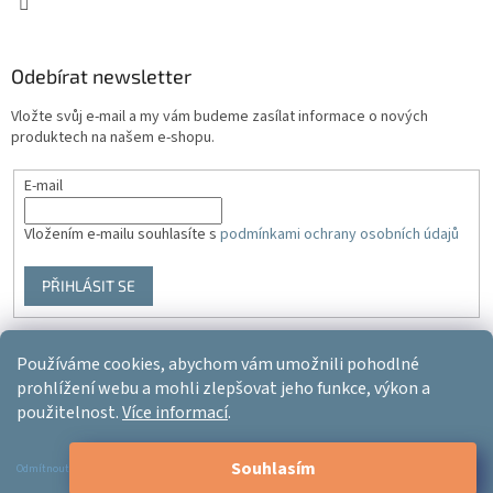
Odebírat newsletter
Vložte svůj e-mail a my vám budeme zasílat informace o nových
produktech na našem e-shopu.
E-mail
Vložením e-mailu souhlasíte s
podmínkami ochrany osobních údajů
PŘIHLÁSIT SE
Používáme cookies, abychom vám umožnili pohodlné
Vytvořil Shoptet
prohlížení webu a mohli zlepšovat jeho funkce, výkon a
použitelnost.
Více informací
.
Copyright 2026
Ergo-product
. Všechna práva vyhrazena.
Upravit
Souhlasím
nastavení cookies
Odmítnout