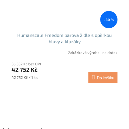
–30 %
Humanscale Freedom barová židle s opěrkou
hlavy a kluzáky
Zakázková výroba - na dotaz
35 332 Kč bez DPH
42 752 Kč
Měrná
42 752 Kč / 1 ks
Do košíku
cena:
Z
á
p