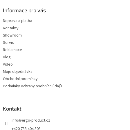
p
a
Informace pro vás
t
Doprava a platba
í
Kontakty
Showroom
Servis
Reklamace
Blog
Video
Moje objednávka
Obchodní podmínky
Podmínky ochrany osobních údajů
Kontakt
info
@
ergo-product.cz
+420 733 404 303