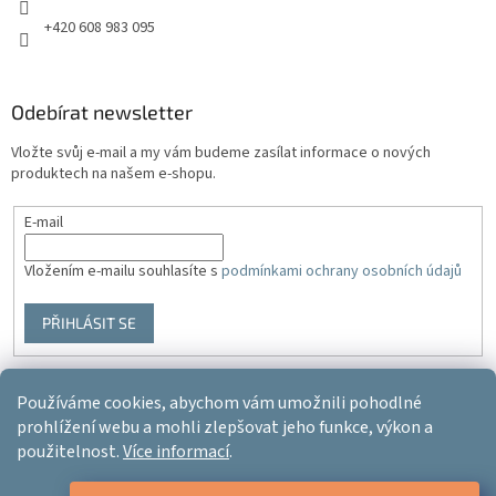
+420 608 983 095
Odebírat newsletter
Vložte svůj e-mail a my vám budeme zasílat informace o nových
produktech na našem e-shopu.
E-mail
Vložením e-mailu souhlasíte s
podmínkami ochrany osobních údajů
PŘIHLÁSIT SE
Používáme cookies, abychom vám umožnili pohodlné
Vytvořil Shoptet
prohlížení webu a mohli zlepšovat jeho funkce, výkon a
použitelnost.
Více informací
.
Copyright 2026
Ergo-product
. Všechna práva vyhrazena.
Upravit