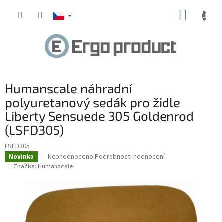
Přejít
NÁKUP
na
obsah
KOŠÍK
Humanscale náhradní
polyuretanový sedák pro židle
Liberty Sensuede 305 Goldenrod
(LSFD305)
LSFD305
Průměrné
Neohodnoceno
Podrobnosti hodnocení
Novinka
hodnocení
Značka:
Humanscale
produktu
je
0,0
z
5
hvězdiček.