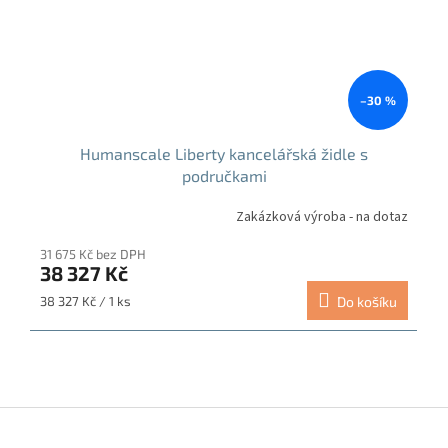
–30 %
Humanscale Liberty kancelářská židle s
područkami
Zakázková výroba - na dotaz
31 675 Kč bez DPH
38 327 Kč
Měrná
38 327 Kč / 1 ks
Do košíku
cena:
Z
á