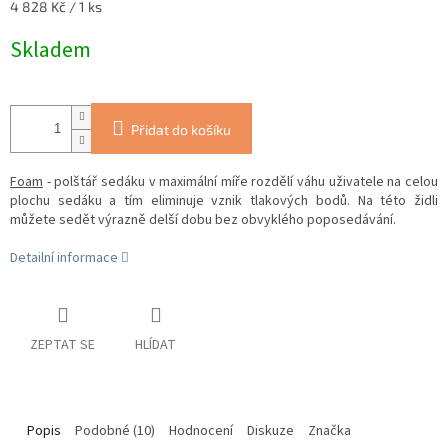
Měrná
4 828 Kč / 1 ks
cena:
Skladem
Přidat do košíku
Foam
- polštář sedáku v maximální míře rozdělí váhu uživatele na celou
plochu sedáku a tím eliminuje vznik tlakových bodů.
Na této židli
můžete sedět výrazně delší dobu bez obvyklého poposedávání.
Detailní informace
ZEPTAT SE
HLÍDAT
Popis
Podobné (10)
Hodnocení
Diskuze
Značka