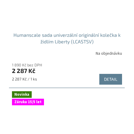
Humanscale sada univerzální originální kolečka k
židlím Liberty (LCASTSV)
Na objednávku
1 890 Kč bez DPH
2 287 Kč
Měrná
2 287 Kč / 1 ks
DETAIL
cena:
Novinka
Záruka 15/5 let