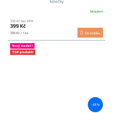
kolečky
Skladem
Průměrné
hodnocení
330 Kč bez DPH
produktu
399 Kč
je
5,0
Měrná
399 Kč / 1 ks
Do košíku
z
cena:
5
hvězdiček.
Nový model !
TOP produkt!
–51 %