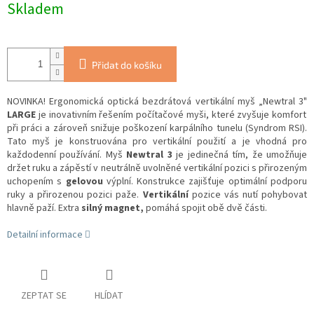
Skladem
Přidat do košíku
NOVINKA! Ergonomická optická bezdrátová vertikální myš „Newtral 3"
LARGE
je inovativním řešením počítačové myši, které zvyšuje komfort
při práci a zároveň snižuje poškození karpálního tunelu (Syndrom RSI).
Tato myš je konstruována pro vertikální použití a je vhodná pro
každodenní používání. Myš
Newtral 3
je jedinečná tím, že umožňuje
držet ruku a zápěstí v neutrálně uvolněné vertikální pozici s přirozeným
uchopením s
gelovou
výplní. Konstrukce zajišťuje optimální podporu
ruky a přirozenou pozici paže.
Vertikální
pozice vás nutí pohybovat
hlavně paží. Extra
silný magnet,
pomáhá spojit obě dvě části.
Detailní informace
ZEPTAT SE
HLÍDAT