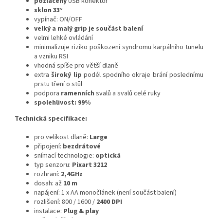
pozlacený
USB konektor
sklon 33°
vypínač: ON/OFF
velký a malý grip je součást balení
velmi lehké ovládání
minimalizuje riziko poškození syndromu karpálního tunelu
a vzniku RSI
vhodná spíše pro větší dlaně
extra
široký lip
podél spodního okraje brání poslednímu
prstu tření o stůl
podpora
ramenních
svalů a svalů celé ruky
spolehlivost: 99%
Technická specifikace:
pro velikost dlaně:
Large
připojení:
bezdrátové
snímací technologie:
optická
typ senzoru:
Pixart 3212
rozhraní:
2,4GHz
dosah: až
10 m
napájení: 1 x AA monočlánek (není součást balení)
rozlišení: 800 / 1600 /
2400 DPI
instalace:
Plug & play