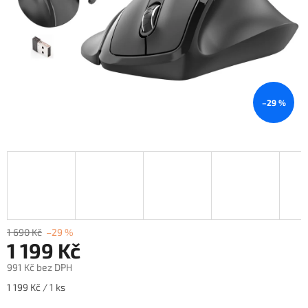
–29 %
1 690 Kč
–29 %
1 199 Kč
991 Kč bez DPH
Měrná
1 199 Kč / 1 ks
cena: