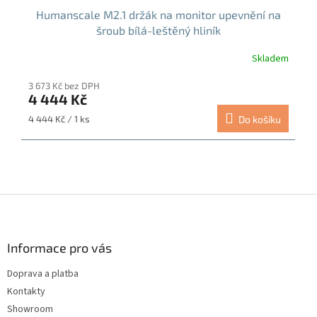
Humanscale M2.1 držák na monitor upevnění na
šroub bílá-leštěný hliník
Skladem
3 673 Kč bez DPH
4 444 Kč
Měrná
4 444 Kč / 1 ks
Do košíku
cena:
Z
á
p
a
Informace pro vás
t
Doprava a platba
í
Kontakty
Showroom