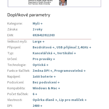
Doplňkové parametry
Kategorie
:
Myši
→
Záruka
:
2 roky
EAN
:
6926413911303
Velikost myši
:
Large
→
Připojení
:
Bezdrátová
→
,
USB přijímač 2,4GHz
→
Typ
:
Kancelářská
→
,
Vertikální
→
Určení
:
Pro praváky
→
Technologie
:
Optická
→
Funkce tlačítek
:
Změna DPI
→
,
Programovatelná
→
Napájení
:
1xAA baterie
→
Podsvícení
:
Bez podsvícení
→
Kompabilita
:
Windows & Mac
→
Počet tlačítek
:
6
→
Vlastnosti
:
Opěrka dlaně
→
,
Lip pro malíček
→
DPI
:
2400
→