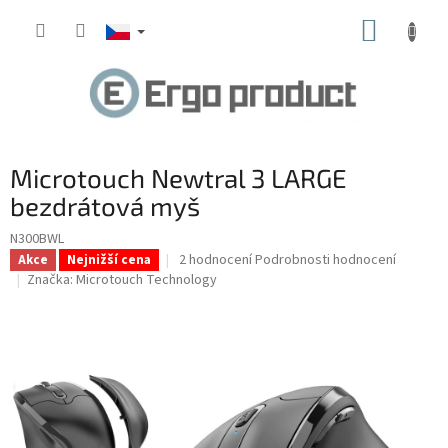
Přejít
NÁKUP
na
obsah
KOŠÍK
Microtouch Newtral 3 LARGE
bezdrátová myš
N300BWL
Průměrné
2 hodnocení
Podrobnosti hodnocení
Akce
Nejnižší cena
hodnocení
Značka:
Microtouch Technology
produktu
je
4,5
z
5
hvězdiček.