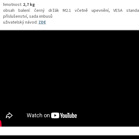
hmotnost:
2,7 kg
obsah balení: černý držák M2.1 včetně upevnění, VESA stand
příslušenství, sada imbusů
uživatelský návod:
ZDE