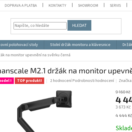
DOPRAVA A PLATBA
KONTAKTY
SHOWROOM
SERVIS
HLEDAT
ovní polohovací stoly
Stolní držák monitoru a klávesnice
Držá
ák na monitor upevnění na svěrku černá
anscale M2.1 držák na monitor upevně
Průměrné
2 hodnocení
Podrobnosti hodnocení
Značka
odel !
TOP produkt!
hodnocení
produktu
9 160 Kč
je
4 4
5,0
3 673 Kč
z
5
Měrná
4 444 Kč 
hvězdiček.
cena:
Skla