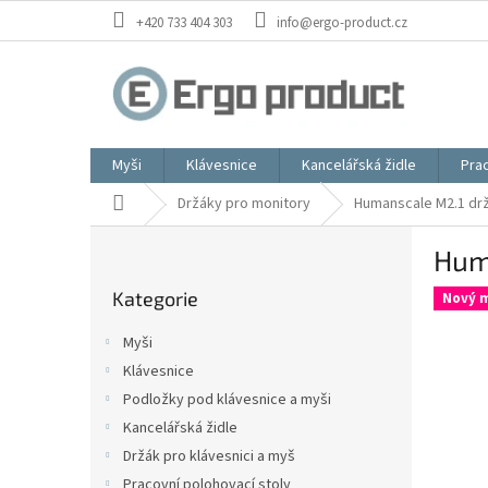
Přejít
+420 733 404 303
info@ergo-product.cz
na
obsah
Myši
Klávesnice
Kancelářská židle
Prac
Domů
Držáky pro monitory
Humanscale M2.1 drž
P
Hum
o
Přeskočit
s
Kategorie
kategorie
Nový m
t
r
Myši
a
Klávesnice
n
Podložky pod klávesnice a myši
n
í
Kancelářská židle
p
Držák pro klávesnici a myš
a
Pracovní polohovací stoly