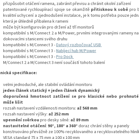
přizpůsobit otáčení ramena, zabránit převisu a chránit okolní zařízení
patentované rychloupínací spoje se okamžitě
přitisknou k sobě
pro 
kvalitní uchycení a zjednodušení instalace, je k tomu potřeba pouze jed
která je úhledně přibalena k rameni
může být konfigurován pro držení až tří monitorů
kompatibilní s M/Connect 2 a M/Power, prvními integrovanými rameny na
dokovacími stanicemi svého druhu
kompatibilní s M/Connect 3 -
Datový rozbočovač USB
kompatibilní s M/Connect 3 -
Nabíjecí hub M/Power
kompatibilní s M/Connect 3 -
Pro Dock
M/Connect 2 a M/Connect 3 není součástí tohoto balení
nická specifikace:
velmi jednoduché, ale stabilní ovládání monitoru
jeden článek statický + jeden článek dynamický
doporučená hmotnost zatížení se pro klasické nebo prohnuté
může lišit
rozsah nastavení vzdálenosti monitoru:
až 568 mm
rozsah nastavení výšky:
až
252 mm
upevnění svěrkou
pro desky silné:
až 89 mm
nastavitelné otáčení
:
90°, 180° a 360°
doraz chrání stěny a panely
konstruováno převážně ze 100% recyklovaného a recyklovatelného hliní
VESA standard 75 x 75 mm a 100 x 100 mm