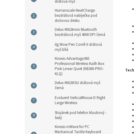
drátová myš
Humanscale NeatCharge
bezdrátová nabíječka pod
stolovou desku
Delux M618mini Bluetooth
bezdrátová myš 4000 DPI černá
ilg Wow Pen Comfi II drátová
myš bílá
Kinesis Advantage360
Professional Wireless Kailh Box
Pink Linear Quiet (KB360-PRO-
Tech
KLQ)
Delux M618XSU drátová myš
černá
Evoluent VerticalMouse D Right
Large Wireless
Stojánek pod telefon kloubový -
šedý
Kinesis mWave for PC
Mechanical Tactile Keyboard