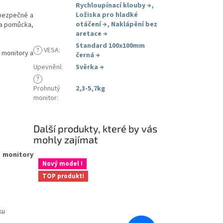
Rychloupínací klouby
→
,
Ložiska pro hladké
bezpečné a
otáčení
→
,
Naklápění bez
na pomůcka,
aretace
→
Standard 100x100mm
?
VESA
:
 monitory a
černá
→
Upevnění
:
Svěrka
→
?
Prohnutý
2,3-5,7kg
monitor
:
Další produkty, které by vás
mohly zajímat
 monitory
Nový model !
TOP produkt!
ku