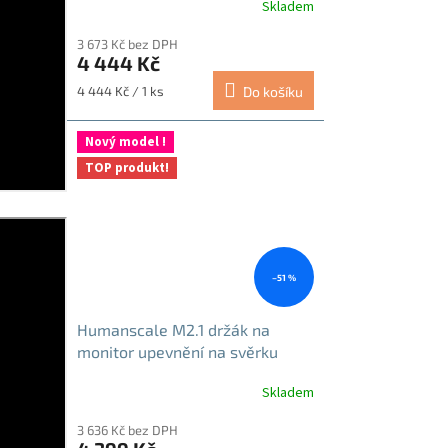
Skladem
3 673 Kč bez DPH
4 444 Kč
Měrná
4 444 Kč / 1 ks
Do košíku
cena:
Nový model !
TOP produkt!
–51 %
Humanscale M2.1 držák na
monitor upevnění na svěrku
stříbrno-šedá
Skladem
3 636 Kč bez DPH