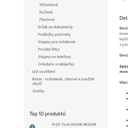
Síťovinové
Kožené
Det
Plastové
Držák na dokumenty
Desi
moni
Podložky pod nohy
lepš
Stojany pro notebook
z po
Privátní filtry
Desi
Stojany na telefony
Ovladače a nabíječky
Spec
LED osvětlení
moni
Bazar - rozbalené, zánovní a použité
Vlas
zboží
Značky
Top 10 produktů
R-GO Tools RGOHE MEDIUM