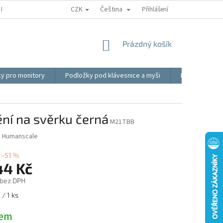
CZK
Čeština
REKLAMACE
BLOG
VIDEO
MOJE OBJEDNÁVKA
Přihlášení
OBCHOD
NÁKUPNÍ
Prázdný košík
KOŠÍK
ky pro monitory
Podložky pod klávesnice a myši
Ergonomické p
ní na svěrku černá
M21TBB
:
Humanscale
–51 %
44 Kč
 bez DPH
/ 1 ks
dem