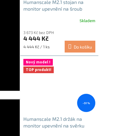
Humanscale M2.1 stojan na
monitor upevnění na šroub
stříbrno-šedá
Skladem
3 673 Kč bez DPH
4 444 Kč
Měrná
4 444 Kč / 1 ks
Do košíku
cena:
Nový model !
TOP produkt!
–51 %
Humanscale M2.1 držák na
monitor upevnění na svěrku
bílá-leštěný hliník