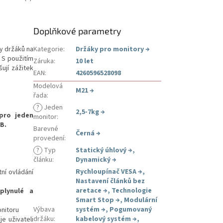
Doplňkové parametry
y držáků na
Kategorie
:
Držáky pro monitory
→
 S použitím
Záruka
:
10 let
šují zážitek
EAN
:
4260596528098
Modelová
M21
→
řada
:
?
Jeden
2,5-7kg
→
pro jeden
monitor
:
B.
Barevné
Černá
→
provedení
:
?
Typ
Statický úhlový
→
,
článku
:
Dynamický
→
Rychloupínač VESA
→
,
ní ovládání
Nastavení článků bez
aretace
→
,
Technologie
e
plynulé a
Smart Stop
→
,
Modulární
Výbava
systém
→
,
Pogumovaný
nitoru
držáku
:
kabelový systém
→
,
e uživateli