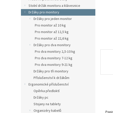
n
Stolní držák monitoru a klávesnice
e
Držáky pro monitory
l
Držáky pro jeden monitor
Pro monitor až 10 kg
Pro monitor až 12,5 kg
Pro monitor až 22,6 kg
Držáky pro dva monitory
Pro dva monitory 2,5-10 kg
Pro dva monitory 7-12 kg
Pro dva monitory 9-21 kg
Držáky pro tři monitory
Příslušenství k držákům
Ergonomické příslušenství
Opěrka předloktí
Držáky pc
Stojany na tablety
Organizéry kabelů
Popi