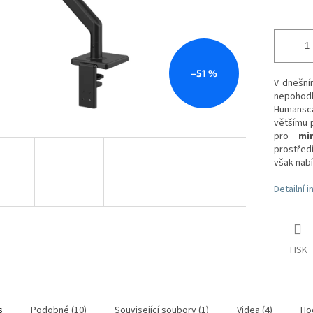
–51 %
V dnešní
nepohodl
Humans
většímu p
pro
mi
prostředí
však nabí
Detailní 
TISK
s
Podobné (10)
Související soubory (1)
Videa (4)
Ho