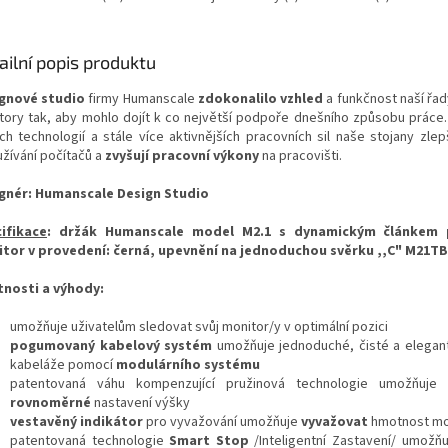
ailní popis produktu
gnové studio
firmy Humanscale
zdokonalilo vzhled
a funkčnost naší řad
tory tak, aby mohlo dojít k co největší podpoře dnešního způsobu práce.
ích technologií a stále více aktivnějších pracovních sil naše stojany zlep
užívání počítačů a
zvyšují pracovní výkony
na pracovišti.
gnér: Humanscale Design Studio
ifikace
: držák Humanscale model M2.1 s dynamickým článkem 
tor v provedení: černá, upevnění
na jednoduchou svěrku ,,C" M21TB
tnosti a výhody:
umožňuje uživatelům sledovat svůj monitor/y v optimální pozici
pogumovaný kabelový systém
umožňuje jednoduché, čisté a elegant
kabeláže pomocí
modulárního systému
patentovaná váhu kompenzující pružinová technologie umožňuj
rovnoměrné
nastavení výšky
vestavěný indikátor
pro vyvažování umožňuje
vyvažovat
hmotnost mo
patentovaná technologie
Smart Stop
/Inteligentní Zastavení/ umožňuj