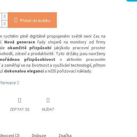
Přidat do košíku
m rychlém plně digitálně propojeném světě není čas na
í.
Nová generace
řady stojanů na monitory od firmy
cale
okamžitě přizpůsobí
jakýkoliv pracovní prostor
ohodlí, zdraví a produktivitě. Tyto držáky jsou navrženy
mořádnou přizpůsobivost
v aktivním pracovním
 a zaměřují se na životnost a využívání technologií, přitom
zí
dokonalou eleganci
a nižší pořizovací náklady.
informace
ZEPTAT SE
HLÍDAT
dnocení (2)
Diskuze
Značka