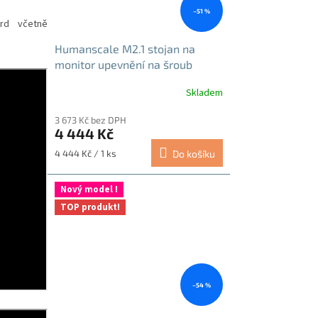
–51 %
ard včetně
Humanscale M2.1 stojan na
monitor upevnění na šroub
černá
Skladem
Průměrné
hodnocení
3 673 Kč bez DPH
produktu
4 444 Kč
je
5,0
Měrná
4 444 Kč / 1 ks
Do košíku
z
cena:
5
hvězdiček.
Nový model !
TOP produkt!
–54 %