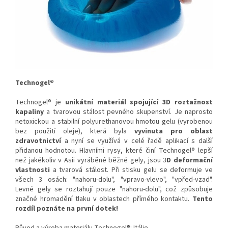
Technogel®
Technogel® je
unikátní materiál spojující 3D roztažnost
kapaliny
a tvarovou stálost pevného skupenství. Je naprosto
netoxickou a stabilní polyurethanovou hmotou gelu (vyrobenou
bez použití oleje), která byla
vyvinuta pro oblast
zdravotnictví
a nyní se využívá v celé řadě aplikací s další
přidanou hodnotou. Hlavními rysy, které činí Technogel® lepší
než jakékoliv v Asii vyráběné běžné gely, jsou 3
D deformační
vlastnosti
a tvarová stálost. Při stisku gelu se deformuje ve
všech 3 osách: "nahoru-dolu", "vpravo-vlevo", "vpřed-vzad".
Levné gely se roztahují pouze "nahoru-dolu", což způsobuje
značné hromadění tlaku v oblastech přímého kontaktu.
Tento
rozdíl poznáte na první dotek!