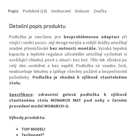
Popis
Podobné (10)
Hodnocení
Diskuze
Značka
Detailní popis produktu
Podložka je navržena pro
bezproblémovou adaptaci
při
stojící i sedící pozici. Její design motýla a vnější drážky umožňují
snadné přemísťování
bez nutnosti montáže.
Vysoká tepelná
kapacita a teplotní regulace uživatelům umožňují vychutnat si
osvěžující chladivý pocit s obuví i bez bot. Tělo tak zůstává po
celý den uvolněné a bez napětí. Podložka se snadno čistí,
neabsorbuje tekutiny a splňuje všechny požární a bezpečnostní
požadavky.
Podložka je vhodná k výškově stavitelnému
stolu.
Specifikace
: zdravotní gelová podložka k výškově
stavitenému stolu MONARCH MAT pod nohy v černém
provedení model MONARCH-G.
Výhody produktu:
TOP MODEL!
Technogel®