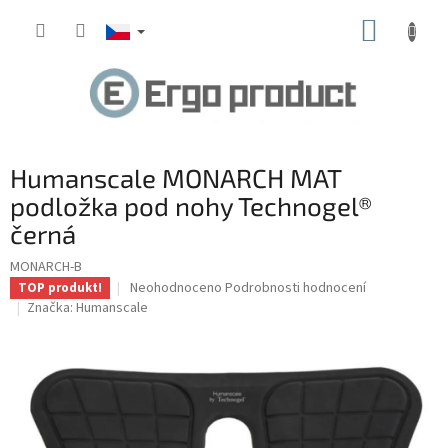
Přejít
NÁKUP
na
obsah
KOŠÍK
Humanscale MONARCH MAT
podložka pod nohy Technogel®
černá
MONARCH-B
Průměrné
Neohodnoceno
Podrobnosti hodnocení
TOP produkt!
hodnocení
Značka:
Humanscale
produktu
je
0,0
z
5
hvězdiček.