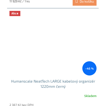
Měrná
11 929 Kč / 1 ks
Do košíku
cena:
Akce
–45 %
Humanscale NeatTech LARGE kabelový organizér
1220mm černý
Skladem
Průměrné
hodnocení
2 387 Kč bez DPH
produktu