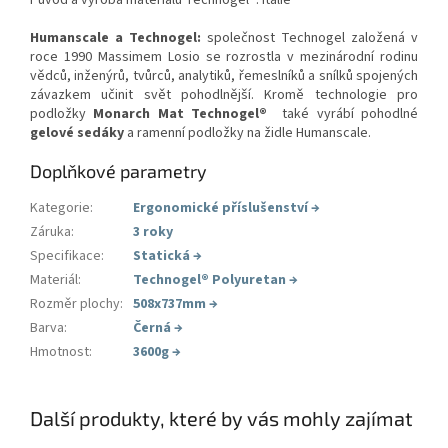
Původ a výroba materiálu Technogel®: Itálie
Humanscale a Technogel:
společnost Technogel založená v
roce 1990 Massimem Losio se rozrostla v mezinárodní rodinu
vědců, inženýrů, tvůrců, analytiků, řemeslníků a snílků spojených
závazkem učinit svět pohodlnější. Kromě technologie pro
podložky
Monarch Mat Technogel®
také vyrábí pohodlné
gelové sedáky
a ramenní podložky na židle Humanscale.
Doplňkové parametry
Kategorie
:
Ergonomické příslušenství
→
Záruka
:
3 roky
Specifikace
:
Statická
→
Materiál
:
Technogel® Polyuretan
→
Rozměr plochy
:
508x737mm
→
Barva
:
Černá
→
Hmotnost
:
3600g
→
Další produkty, které by vás mohly zajímat