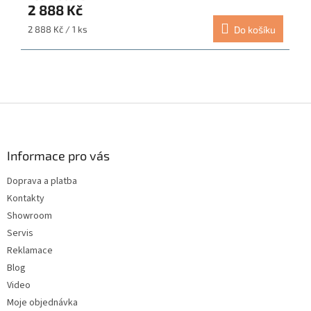
2 888 Kč
je
5,0
Měrná
2 888 Kč / 1 ks
Do košíku
z
cena:
5
hvězdiček.
Z
á
p
a
Informace pro vás
t
Doprava a platba
í
Kontakty
Showroom
Servis
Reklamace
Blog
Video
Moje objednávka