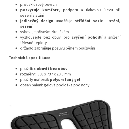
protiskluzový povrch
poskytuje komfort,
podporu a tlakovou úlevu při
sezení a stání
jedinečný design
umožňuje
střídání pozic - stání,
sezení
vyhovuje přísným zkouškám
vyzkoušejte bez obuvi pro
zvýšení pohodl
í a snížení
tělesné teploty
držadlo zabraňuje posuvu během používání
Technická specifikace:
použití:
s obuví i bez obuvi
rozměry: 508 x 737 x 20,3 mm
použitý materiál:
polyuretan / gel
obsah balení: gelová podložka pod nohy