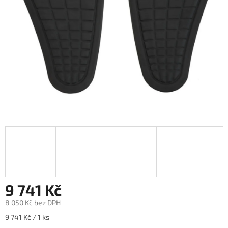
9 741 Kč
8 050 Kč bez DPH
Měrná
9 741 Kč / 1 ks
cena: