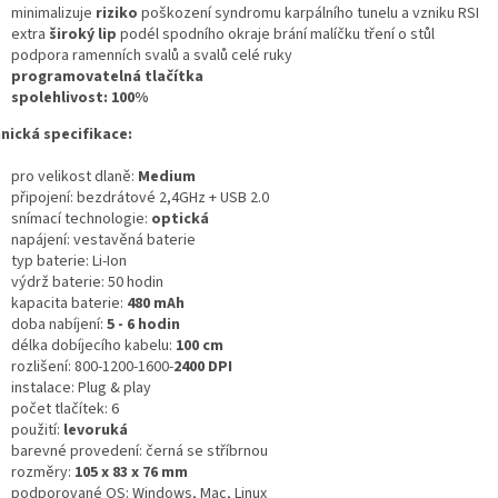
minimalizuje
riziko
poškození syndromu karpálního tunelu a vzniku RSI
extra
široký lip
podél spodního okraje brání malíčku tření o stůl
podpora ramenních svalů a svalů celé ruky
programovatelná tlačítka
spolehlivost: 100%
nická specifikace:
pro velikost dlaně:
Medium
připojení: bezdrátové 2,4GHz + USB 2.0
snímací technologie:
optická
napájení: vestavěná baterie
typ baterie: Li-Ion
výdrž baterie: 50 hodin
kapacita baterie:
480 mAh
doba nabíjení:
5 - 6 hodin
délka dobíjecího kabelu:
100 cm
rozlišení: 800-1200-1600-
2400 DPI
instalace: Plug & play
počet tlačítek: 6
použití:
levoruká
barevné provedení: černá se stříbrnou
rozměry:
105 x 83 x 76 mm
podporované OS: Windows, Mac, Linux