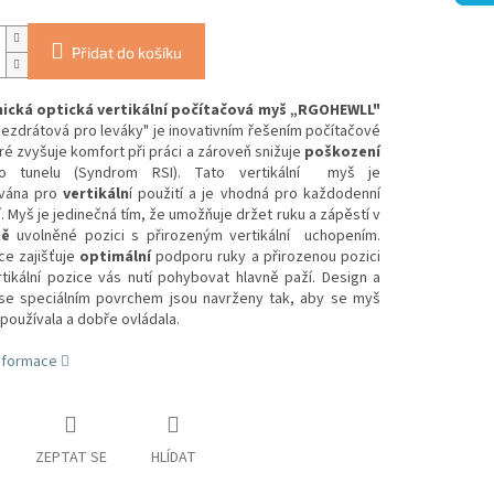
Přidat do košíku
cká optická vertikální počítačová myš
„RGOHEWLL"
ezdrátová pro leváky" je inovativním řešením počítačové
ré zvyšuje komfort při práci a zároveň snižuje
poškození
ího tunelu (Syndrom RSI). Tato vertikální myš je
ována pro
vertikáln
í použití a je vhodná pro každodenní
. Myš je jedinečná tím, že umožňuje držet ruku a zápěstí v
ně
uvolněné pozici s přirozeným vertikální uchopením.
ce zajišťuje
optimální
podporu ruky a přirozenou pozici
tikální pozice vás nutí pohybovat hlavně paží. Design a
 se speciálním povrchem jsou navrženy tak, aby se myš
používala a dobře ovládala.
informace
ZEPTAT SE
HLÍDAT