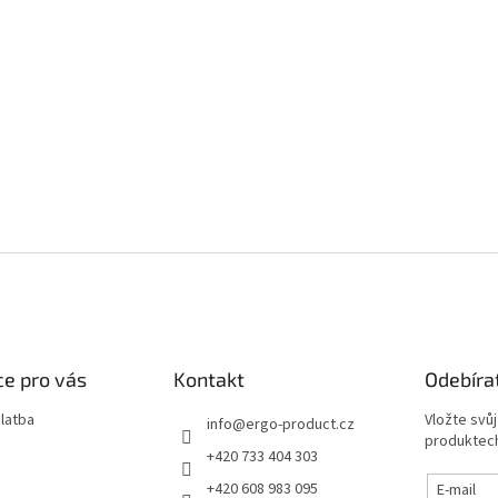
e pro vás
Kontakt
Odebíra
latba
Vložte svů
info
@
ergo-product.cz
produktech
+420 733 404 303
+420 608 983 095
E-mail