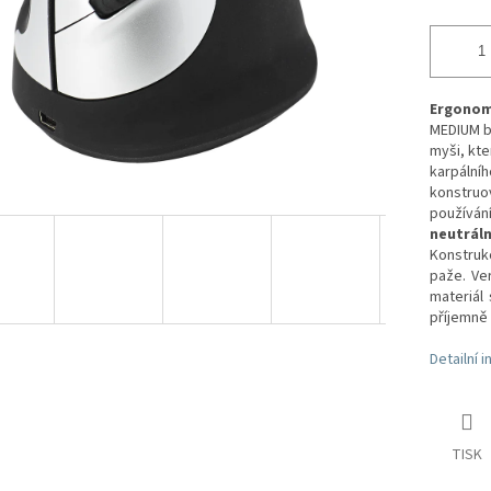
Ergonomi
MEDIUM b
myši, kte
karpáln
konstru
používání
neutrál
Konstruk
paže. Ver
materiál
příjemně 
Detailní 
TISK