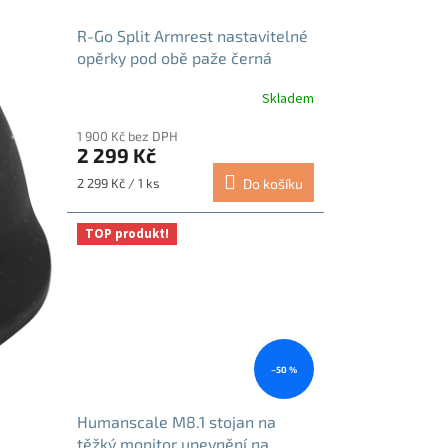
R-Go Split Armrest nastavitelné
opěrky pod obě paže černá
Skladem
Průměrné
hodnocení
1 900 Kč bez DPH
produktu
2 299 Kč
je
5,0
Měrná
2 299 Kč / 1 ks
Do košíku
z
cena:
5
hvězdiček.
TOP produkt!
–50 %
Humanscale M8.1 stojan na
těžký monitor upevnění na