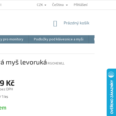
CZK
Čeština
REKLAMACE
BLOG
VIDEO
MOJE OBJEDNÁVKA
Přihlášení
OBCHOD
NÁKUPNÍ
Prázdný košík
KOŠÍK
ky pro monitory
Podložky pod klávesnice a myši
Ergonomické p
á myš levoruká
RGOHEWLL
9 Kč
 bez DPH
/ 1 ks
dem