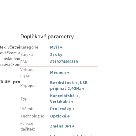
Doplňkové parametry
tek včetně
Kategorie
:
Myši
→
azováčkem a
Záruka
:
2 roky
t ovládáno
EAN
:
8719274490319
kazováčkem
Velikost
Medium
→
myši
:
EDIUM pro
Bezdrátová
→
,
USB
Připojení
:
přijímač 2,4GHz
→
Kancelářská
→
,
Typ
:
Vertikální
→
Určení
:
Pro leváky
→
Technologie
:
Optická
→
Funkce
Změna DPI
→
tlačítek
: