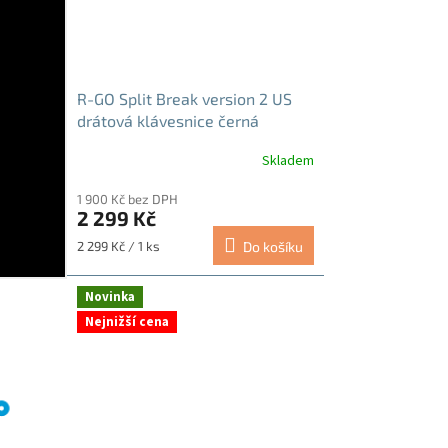
R-GO Split Break version 2 US
drátová klávesnice černá
Skladem
Průměrné
hodnocení
1 900 Kč bez DPH
produktu
2 299 Kč
je
5,0
Měrná
2 299 Kč / 1 ks
Do košíku
z
cena:
5
hvězdiček.
Novinka
Nejnižší cena