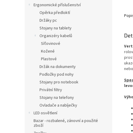
Ergonomické příslušenství
Opěrka předloktí
Popi
Držáky pc
Stojany na tablety
Det
Organizéry kabelů
Síťovinové
Vert
Kožené
rolo
pros
Plastové
ukaz
Držák na dokumenty
nebo
Podložky pod nohy
Spec
Stojany pro notebook
levo
Privátní filtry
Výho
Stojany na telefony
Ovladače a nabíječky
LED osvětlení
Bazar - rozbalené, zánovní a použité
zboží