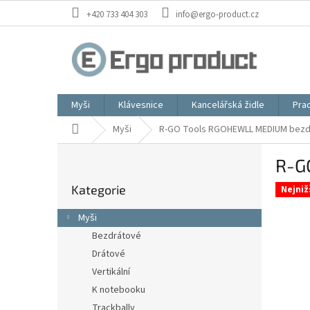
Přejít
+420 733 404 303
info@ergo-product.cz
na
obsah
Myši
Klávesnice
Kancelářská židle
Prac
Domů
Myši
R-GO Tools RGOHEWLL MEDIUM bezd
P
R-G
o
Přeskočit
s
Kategorie
kategorie
Nejniž
t
r
Myši
a
Bezdrátové
n
Drátové
n
í
Vertikální
p
K notebooku
a
Trackbally