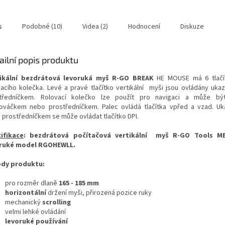
s
Podobné (10)
Videa (2)
Hodnocení
Diskuze
ailní popis produktu
ikální bezdrátová levoruká myš R-GO BREAK
HE MOUSE má 6 tlačí
vacího kolečka. Levé a pravé tlačítko vertikální myši jsou ovládány uk
tředníčkem. Rolovací kolečko lze použít pro navigaci a může bý
ováčkem nebo prostředníčkem. Palec ovládá tlačítka vpřed a vzad. U
 prostředníčkem se může ovládat tlačítko DPI.
ifikace
: bezdrátová počítačová vertikální myš R-GO Tools M
ruké model RGOHEWLL.
dy produktu:
pro rozměr dlaně
165 - 185 mm
horizontální
držení myši, přirozená pozice ruky
mechanický
scrolling
velmi lehké ovládání
levoruké používání