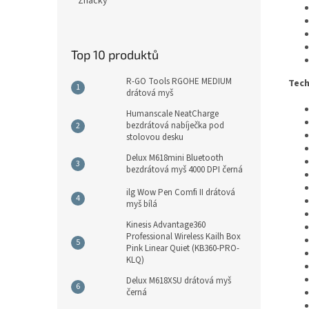
Značky
Top 10 produktů
R-GO Tools RGOHE MEDIUM
Tech
drátová myš
Humanscale NeatCharge
bezdrátová nabíječka pod
stolovou desku
Delux M618mini Bluetooth
bezdrátová myš 4000 DPI černá
ilg Wow Pen Comfi II drátová
myš bílá
Kinesis Advantage360
Professional Wireless Kailh Box
Pink Linear Quiet (KB360-PRO-
KLQ)
Delux M618XSU drátová myš
černá