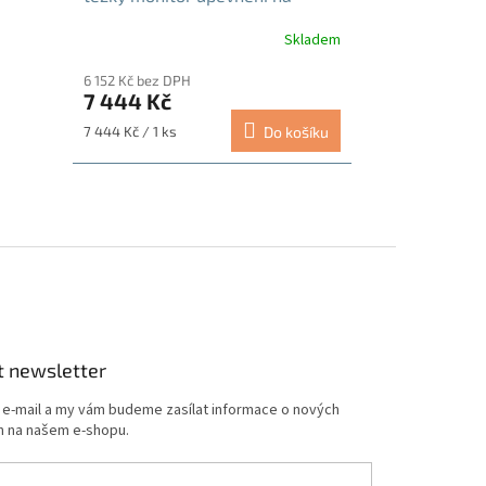
šroub bílá-leštěný hliník
Skladem
Průměrné
hodnocení
6 152 Kč bez DPH
produktu
7 444 Kč
je
5,0
Měrná
7 444 Kč / 1 ks
Do košíku
z
cena:
5
hvězdiček.
t newsletter
j e-mail a my vám budeme zasílat informace o nových
 na našem e-shopu.