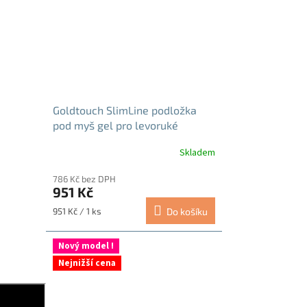
Goldtouch SlimLine podložka
pod myš gel pro levoruké
Skladem
786 Kč bez DPH
951 Kč
Měrná
951 Kč / 1 ks
Do košíku
cena:
Nový model !
Nejnižší cena