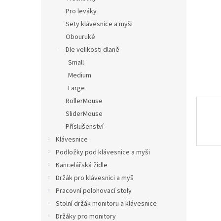
n
Pro leváky
e
Sety klávesnice a myši
l
Obouruké
Dle velikosti dlaně
Small
Medium
Large
RollerMouse
SliderMouse
Příslušenství
Klávesnice
Podložky pod klávesnice a myši
Kancelářská židle
Držák pro klávesnici a myš
Pracovní polohovací stoly
Stolní držák monitoru a klávesnice
Držáky pro monitory