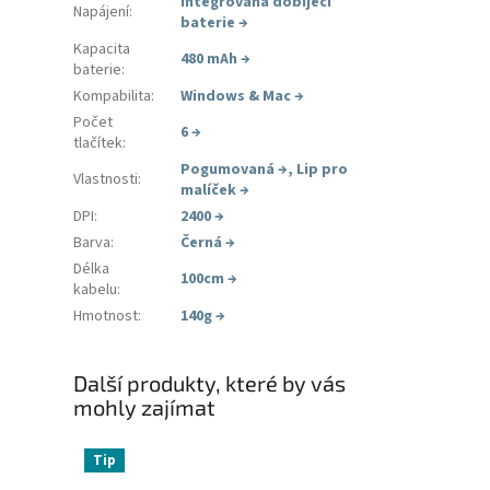
Integrovaná dobíjecí
Napájení
:
baterie
→
Kapacita
480 mAh
→
baterie
:
Kompabilita
:
Windows & Mac
→
Počet
6
→
tlačítek
:
Pogumovaná
→
,
Lip pro
Vlastnosti
:
malíček
→
DPI
:
2400
→
Barva
:
Černá
→
Délka
100cm
→
kabelu
:
Hmotnost
:
140g
→
Další produkty, které by vás
mohly zajímat
Tip