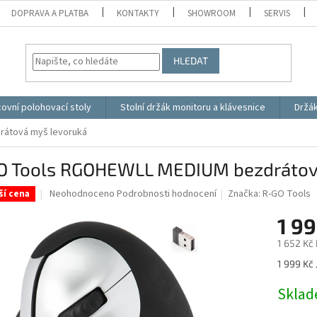
DOPRAVA A PLATBA
KONTAKTY
SHOWROOM
SERVIS
HLEDAT
ovní polohovací stoly
Stolní držák monitoru a klávesnice
Držá
rátová myš levoruká
O Tools RGOHEWLL MEDIUM bezdrátov
Průměrné
Neohodnoceno
Podrobnosti hodnocení
Značka:
R-GO Tools
ší cena
hodnocení
produktu
1 99
je
1 652 Kč
0,0
z
Měrná
1 999 Kč 
5
cena:
hvězdiček.
Skla