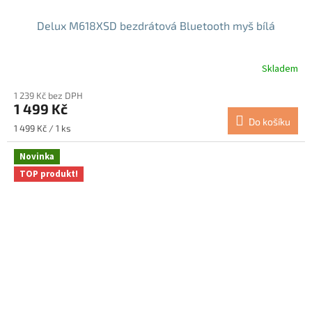
Delux M618XSD bezdrátová Bluetooth myš bílá
Skladem
Průměrné
hodnocení
1 239 Kč bez DPH
produktu
1 499 Kč
je
Do košíku
4,7
Měrná
1 499 Kč / 1 ks
z
cena:
5
Novinka
hvězdiček.
TOP produkt!