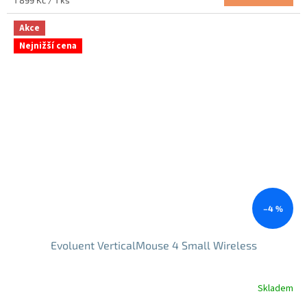
1 899 Kč / 1 ks
z
cena:
5
Akce
hvězdiček.
Nejnižší cena
–4 %
Evoluent VerticalMouse 4 Small Wireless
Skladem