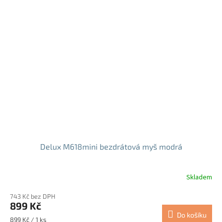
Delux M618mini bezdrátová myš modrá
Skladem
Průměrné
hodnocení
743 Kč bez DPH
produktu
899 Kč
je
Do košíku
5,0
Měrná
899 Kč / 1 ks