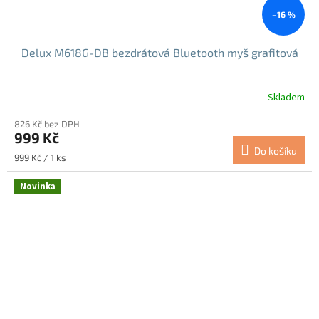
–16 %
Delux M618G-DB bezdrátová Bluetooth myš grafitová
Skladem
Průměrné
hodnocení
826 Kč bez DPH
produktu
999 Kč
je
Do košíku
5,0
Měrná
999 Kč / 1 ks
z
cena:
5
Novinka
hvězdiček.