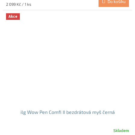
Do košíku
5,0
Měrná
2 099 Kč / 1 ks
z
cena:
5
Akce
hvězdiček.
ilg Wow Pen Comfi II bezdrátová myš černá
Skladem
Průměrné