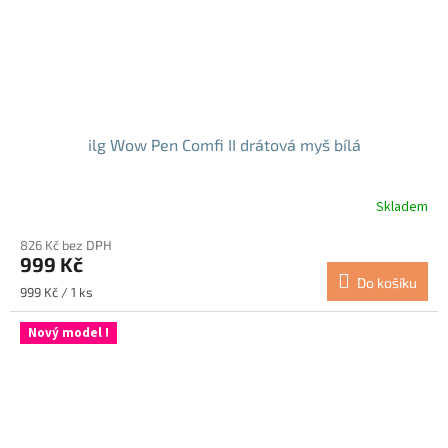
ilg Wow Pen Comfi II drátová myš bílá
Skladem
826 Kč bez DPH
999 Kč
Do košíku
Měrná
999 Kč / 1 ks
cena:
Nový model !