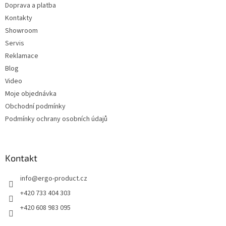
p
Doprava a platba
í
i
Kontakty
s
u
Showroom
Servis
Reklamace
Blog
Video
Moje objednávka
Obchodní podmínky
Podmínky ochrany osobních údajů
Kontakt
info
@
ergo-product.cz
+420 733 404 303
+420 608 983 095