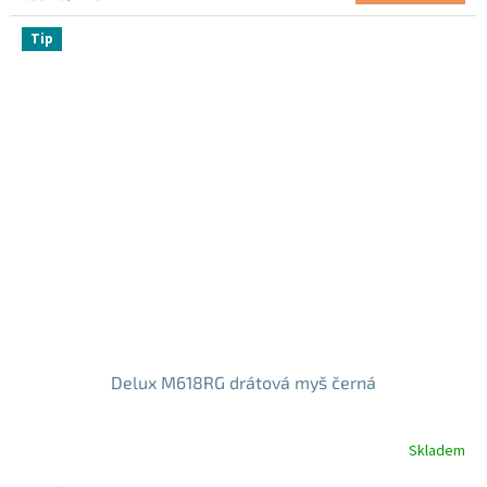
z
cena:
5
Tip
hvězdiček.
Delux M618RG drátová myš černá
Skladem
Průměrné
hodnocení