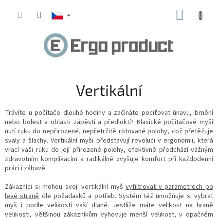
Přejít
NÁKUP
na
obsah
KOŠÍK
P
Vertikální
o
s
Trávíte u počítače dlouhé hodiny a začínáte pociťovat únavu, brnění
t
nebo bolest v oblasti zápěstí a předloktí?
Klasické počítačové myši
r
nutí ruku do nepřirozené, nepřetržitě rotované polohy, což přetěžuje
a
svaly a šlachy. Vertikální myši představují revoluci v ergonomii
, která
n
vrací vaši ruku do její přirozené polohy, efektivně předchází vážným
zdravotním komplikacím a radikálně zvyšuje komfort při každodenní
n
práci i zábavě.
í
p
Zákazníci si mohou svoji
vertikální myš
vyfiltrovat v parametrech po
a
levé straně
dle požadavků a potřeb. Systém též umožňuje si
vybrat
n
myš i
podle velikosti vaší dlaně
. Jestliže máte velikost na hraně
e
velikosti, většinou zákazníkům vyhovuje menší velikost, v opačném