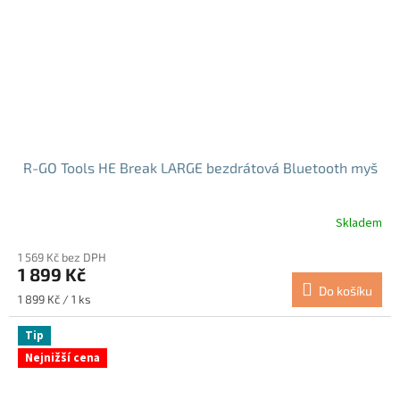
R-GO Tools HE Break LARGE bezdrátová Bluetooth myš
Skladem
1 569 Kč bez DPH
1 899 Kč
Do košíku
Měrná
1 899 Kč / 1 ks
cena:
Tip
Nejnižší cena