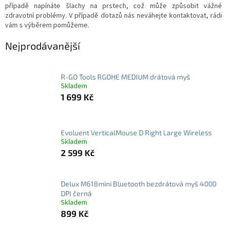
případě napínáte šlachy na prstech, což může způsobit vážné
l
zdravotní problémy. V případě dotazů nás neváhejte kontaktovat, rádi
vám s výběrem pomůžeme.
Nejprodávanější
R-GO Tools RGOHE MEDIUM drátová myš
Skladem
1 699 Kč
Evoluent VerticalMouse D Right Large Wireless
Skladem
2 599 Kč
Delux M618mini Bluetooth bezdrátová myš 4000
DPI černá
Skladem
899 Kč