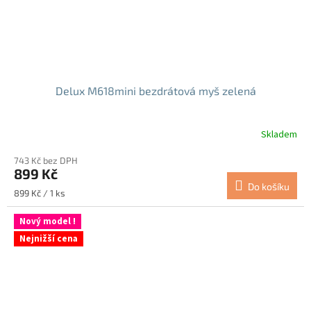
Delux M618mini bezdrátová myš zelená
Skladem
Průměrné
hodnocení
743 Kč bez DPH
produktu
899 Kč
je
Do košíku
4,9
Měrná
899 Kč / 1 ks
z
cena:
5
Nový model !
hvězdiček.
Nejnižší cena