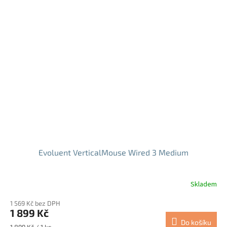
Evoluent VerticalMouse Wired 3 Medium
Skladem
Průměrné
hodnocení
1 569 Kč bez DPH
produktu
1 899 Kč
je
Do košíku
5,0
Měrná