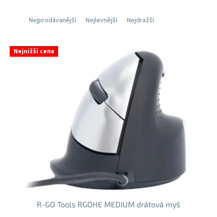
Nejprodávanější
Nejlevnější
Nejdražší
V
Nejnižší cena
ý
p
i
s
p
r
o
d
u
k
t
ů
R-GO Tools RGOHE MEDIUM drátová myš