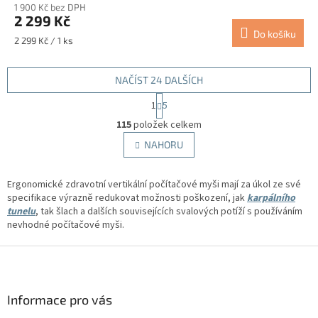
1 900 Kč bez DPH
2 299 Kč
Do košíku
Měrná
2 299 Kč / 1 ks
cena:
NAČÍST 24 DALŠÍCH
S
1
5
t
O
r
115
položek celkem
v
á
l
NAHORU
n
á
k
d
o
v
Ergonomické zdravotní vertikální počítačové myši mají za úkol ze své
a
á
specifikace výrazně redukovat možnosti poškození, jak
c
karpálního
n
tunelu
, tak šlach a dalších souvisejících svalových potíží s používáním
í
í
nevhodné počítačové myši.
p
r
Z
v
k
á
y
p
v
a
Informace pro vás
ý
t