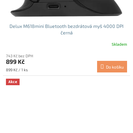
Delux M618mini Bluetooth bezdrátová myš 4000 DPI
černá
Skladem
Průměrné
hodnocení
743 Kč bez DPH
produktu
899 Kč
je
Do košíku
4,8
Měrná
899 Kč / 1 ks
z
cena:
5
Akce
hvězdiček.