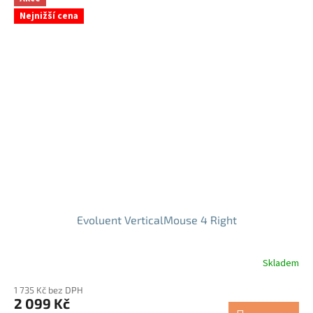
hvězdiček.
Nejnižší cena
Evoluent VerticalMouse 4 Right
Skladem
Průměrné
hodnocení
1 735 Kč bez DPH
produktu
2 099 Kč
je