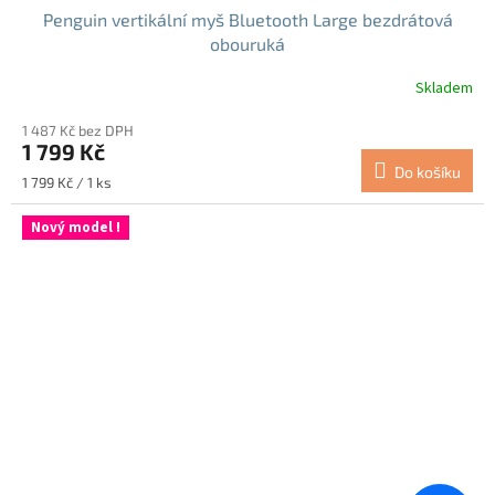
Penguin vertikální myš Bluetooth Large bezdrátová
obouruká
Skladem
1 487 Kč bez DPH
1 799 Kč
Do košíku
Měrná
1 799 Kč / 1 ks
cena:
Nový model !