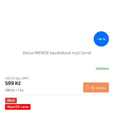
–14 %
Delux M618SE bezdrátová myš černá
Skladem
495 Kč bez DPH
599 Kč
Do košíku
Měrná
599 Kč / 1 ks
cena:
Akce
Nejnižší cena