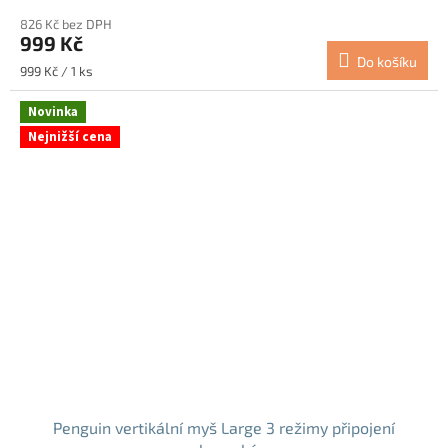
hodnocení
826 Kč bez DPH
produktu
999 Kč
je
Do košíku
5,0
Měrná
999 Kč / 1 ks
z
cena:
5
Novinka
hvězdiček.
Nejnižší cena
Penguin vertikální myš Large 3 režimy připojení