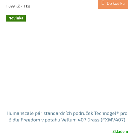
Do košíku
Měrná
1 699 Kč / 1 ks
cena:
Novinka
Humanscale pár standardních područek Technogel® pro
židle Freedom v potahu Vellum 407 Grass (FXMV407)
Skladem