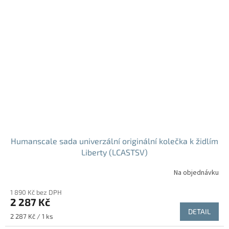
Humanscale sada univerzální originální kolečka k židlím
Liberty (LCASTSV)
Na objednávku
1 890 Kč bez DPH
2 287 Kč
DETAIL
Měrná
2 287 Kč / 1 ks
cena: