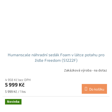
Humanscale náhradní sedák Foam v látce potahu pro
židle Freedom (S1222F)
Zakázková výroba - na dotaz
4 958 Kč bez DPH
5 999 Kč
Do košíku
Měrná
5 999 Kč / 1 ks
cena:
Novinka