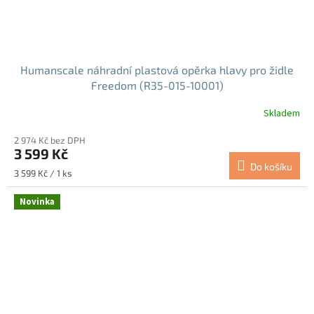
Humanscale náhradní plastová opěrka hlavy pro židle
Freedom (R35-015-10001)
Skladem
2 974 Kč bez DPH
3 599 Kč
Do košíku
Měrná
3 599 Kč / 1 ks
cena:
Novinka