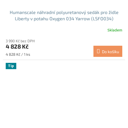
Humanscale náhradní polyuretanový sedák pro židle
Liberty v potahu Oxygen 034 Yarrow (LSFO034)
Skladem
3 990 Kč bez DPH
4 828 Kč
Do košíku
Měrná
4 828 Kč / 1 ks
cena:
Tip