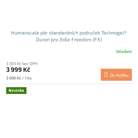
Humanscale pár standardních područek Technogel®
Duron pro židle Freedom (FX)
Skladem
3 305 Kč bez DPH
3 999 Kč
Do košíku
Měrná
3 999 Kč / 1 ks
cena:
Novinka