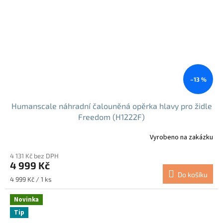
–13 %
Humanscale náhradní čalouněná opěrka hlavy pro židle
Freedom (H1222F)
Vyrobeno na zakázku
4 131 Kč bez DPH
4 999 Kč
Do košíku
Měrná
4 999 Kč / 1 ks
cena:
Novinka
Tip