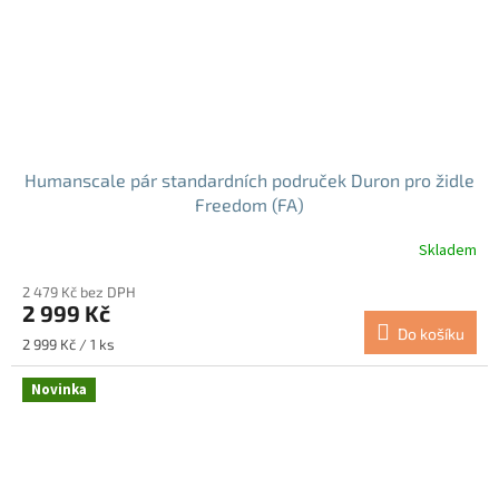
Humanscale pár standardních područek Duron pro židle
Freedom (FA)
Skladem
2 479 Kč bez DPH
2 999 Kč
Do košíku
Měrná
2 999 Kč / 1 ks
cena:
Novinka