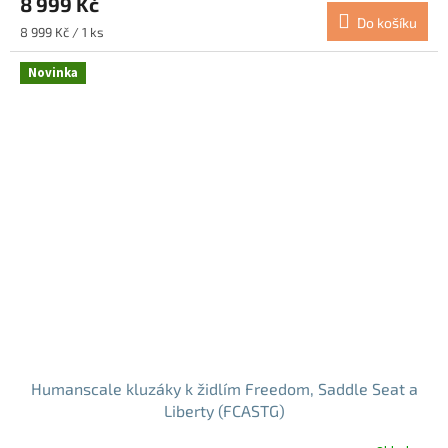
8 999 Kč
Do košíku
Měrná
8 999 Kč / 1 ks
cena:
Novinka
Humanscale kluzáky k židlím Freedom, Saddle Seat a
Liberty (FCASTG)