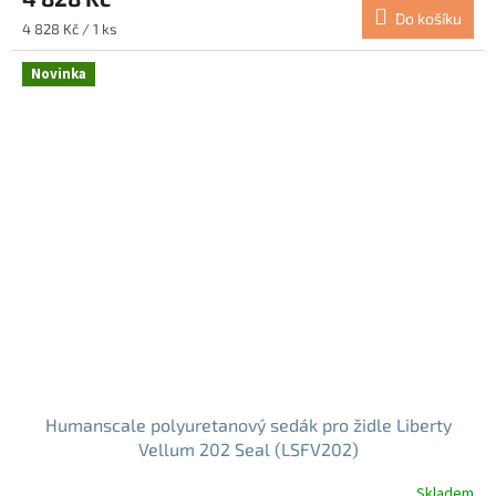
Do košíku
Měrná
4 828 Kč / 1 ks
cena:
Novinka
Humanscale polyuretanový sedák pro židle Liberty
Vellum 202 Seal (LSFV202)
Skladem