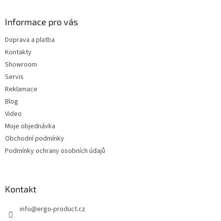
á
n
c
p
í
í
a
Informace pro vás
p
t
r
Doprava a platba
í
v
Kontakty
k
y
Showroom
v
Servis
ý
Reklamace
p
i
Blog
s
Video
u
Moje objednávka
Obchodní podmínky
Podmínky ochrany osobních údajů
Kontakt
info
@
ergo-product.cz