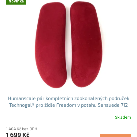
Novinka
Humanscale pár kompletních zdokonalených područek
Technogel® pro židle Freedom v potahu Sensuede 712
Oxblood (KAM3D712)
Skladem
1 404 Kč bez DPH
1 699 Kč