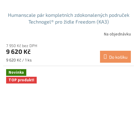
Humanscale pár kompletních zdokonalených područek
Technogel® pro židle Freedom (KA3)
Na objednávku
7 950 Kč bez DPH
9 620 Kč
Do košíku
Měrná
9 620 Kč / 1 ks
cena:
Novinka
TOP produkt!