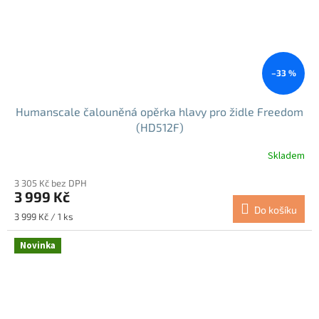
–33 %
Humanscale čalouněná opěrka hlavy pro židle Freedom
(HD512F)
Skladem
3 305 Kč bez DPH
3 999 Kč
Do košíku
Měrná
3 999 Kč / 1 ks
cena:
Novinka