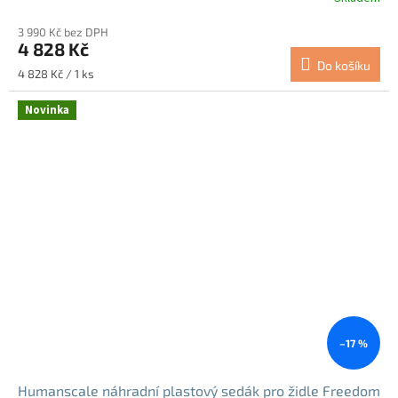
3 990 Kč bez DPH
4 828 Kč
Do košíku
Měrná
4 828 Kč / 1 ks
cena:
Novinka
–17 %
Humanscale náhradní plastový sedák pro židle Freedom