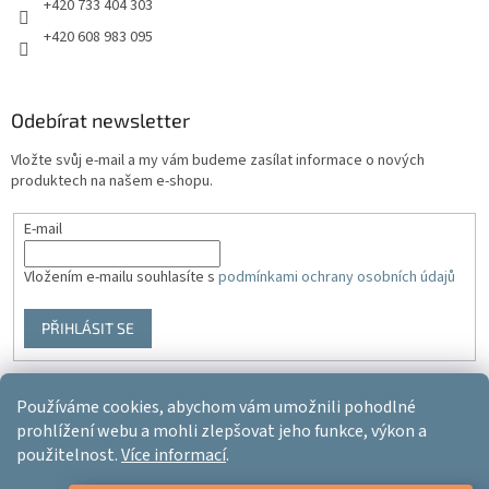
+420 733 404 303
+420 608 983 095
Odebírat newsletter
Vložte svůj e-mail a my vám budeme zasílat informace o nových
produktech na našem e-shopu.
E-mail
Vložením e-mailu souhlasíte s
podmínkami ochrany osobních údajů
PŘIHLÁSIT SE
Používáme cookies, abychom vám umožnili pohodlné
Vytvořil Shoptet
prohlížení webu a mohli zlepšovat jeho funkce, výkon a
použitelnost.
Více informací
.