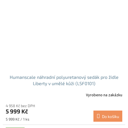
Humanscale náhradní polyuretanový sedák pro židle
Liberty v umělé kůži (LSF0101)
Vyrobeno na zakázku
4 958 Kč bez DPH
5 999 Kč
Do košíku
Měrná
5 999 Kč / 1 ks
cena: