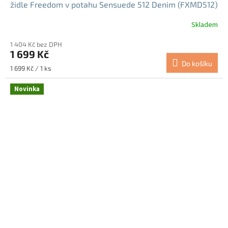
židle Freedom v potahu Sensuede 512 Denim (FXMD512)
Skladem
1 404 Kč bez DPH
1 699 Kč
Do košíku
Měrná
1 699 Kč / 1 ks
cena:
Novinka