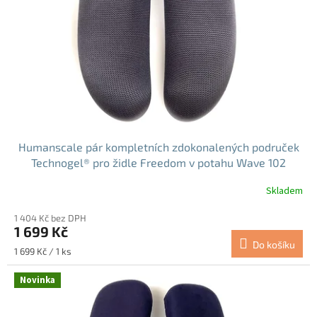
r
o
d
u
k
t
ů
Humanscale pár kompletních zdokonalených područek
Technogel® pro židle Freedom v potahu Wave 102
Graphite (KAM3W102G)
Skladem
1 404 Kč bez DPH
1 699 Kč
Do košíku
Měrná
1 699 Kč / 1 ks
cena:
Novinka