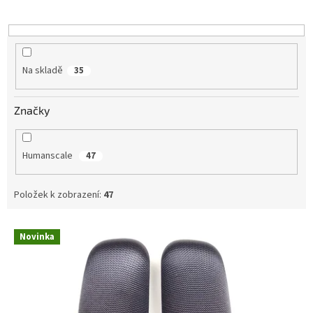
Na skladě
35
Značky
Humanscale
47
Položek k zobrazení:
47
V
Novinka
ý
p
i
s
p