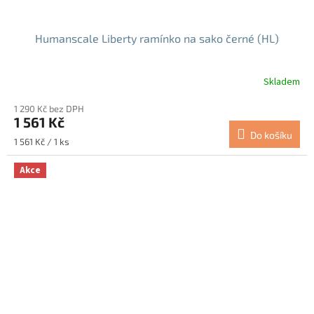
Humanscale Liberty ramínko na sako černé (HL)
Skladem
1 290 Kč bez DPH
1 561 Kč
Do košíku
Měrná
1 561 Kč / 1 ks
cena:
Akce