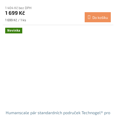
1 404 Kč bez DPH
1 699 Kč
Do košíku
Měrná
1 699 Kč / 1 ks
cena:
Novinka
Humanscale pár standardních područek Technogel® pro