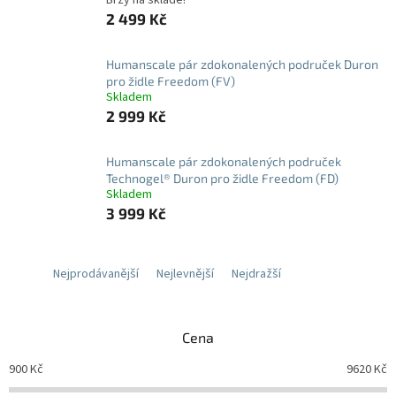
2 499 Kč
Humanscale pár zdokonalených područek Duron
pro židle Freedom (FV)
Skladem
2 999 Kč
Humanscale pár zdokonalených područek
Technogel® Duron pro židle Freedom (FD)
Skladem
3 999 Kč
Nejprodávanější
Nejlevnější
Nejdražší
Cena
900
Kč
9620
Kč