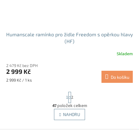
Humanscale ramínko pro židle Freedom s opěrkou hlavy
(HF)
Skladem
2 479 Kč bez DPH
2 999 Kč
Do košíku
Měrná
2 999 Kč / 1 ks
cena:
S
1
2
t
r
47
položek celkem
O
á
v
NAHORU
n
l
k
á
o
v
Z
d
á
a