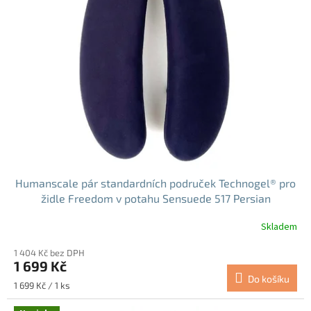
Humanscale pár standardních područek Technogel® pro
židle Freedom v potahu Sensuede 517 Persian
(FXMD517)
Skladem
1 404 Kč bez DPH
1 699 Kč
Do košíku
Měrná
1 699 Kč / 1 ks
cena: