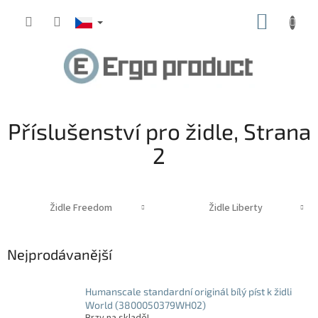
Přejít
NÁKUP
na
obsah
KOŠÍK
Příslušenství pro židle
, Strana
2
Židle Freedom
Židle Liberty
Nejprodávanější
Humanscale standardní originál bílý píst k židli
World (3800050379WH02)
Brzy na skladě!