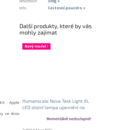
Hmotnost
:
330g
→
Info
:
Cestovní pouzdro
→
Další produkty, které by vás
mohly zajímat
Nový model !
Humanscale Nova Task Light XL
.0 - Apple
LED stolní lampa upevnění na
svěrku arktická bílá
čky ve dvou
Momentálně nedostupné!
8 900 Kč bez DPH