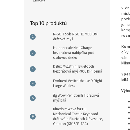
Značky
V dn
mís
pozic
Top 10 produktů
je n
komp
R-GO Tools RGOHE MEDIUM
roz
drátová myš
Komp
Humanscale NeatCharge
díky
bezdrátová nabíječka pod
vám 
stolovou desku
klikn
Delux M618mini Bluetooth
bezdrátová myš 4000 DPI černá
Spec
bílá
Evoluent VerticalMouse D Right
Large Wireless
Výho
ilg Wow Pen Comfi II drátová
myš bílá
Kinesis mWave for PC
Mechanical Tactile Keyboard
drátová a Bluetooth klávesnice,
Gateron (KB150P-TAC)