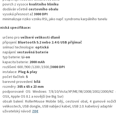
povrch z vysoce
kvalitního hliníku
dodáván včetně
cestovního obalu
vysoká přesnost až
3000 DPI
minimalizuje riziko vzniku RSI, jako např. syndromu karpálního tunelu
nická specifikace:
určeno pro
veškeré velikosti dlaně
připojení:
Bluetooth 5.2 nebo 2.4 G USB přijímač
snímací technologie:
optická
napájení:
vestavěná baterie
typ baterie:
Li-on
kapacita baterie:
2000 mAh
rozlišení: 600 /900 /1200 /1500
/3000 DPI
instalace:
Plug & play
počet tlačítek:
5
barevné provedení:
bílá
rozměry:
305 x 65 x 23 mm
podporované OS: Windows 7/8/10/Vista/XP/ME/98/2008/2002/2000/NZ 4
OSX, Apple OS 8.1 a novější (ne Big Sur)
obsah balení: RollerMouse Mobile bílý, cestovní obal, 4 gumové noži
velikostech, USB dongle, USB nabíjecí kabel, USB 2.0. kabelový adaptér
uživatelský návod:
ZDE