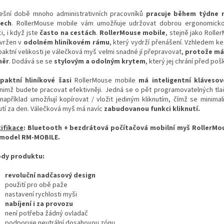
ešní době mnoho administrativních pracovníků
pracuje během týdne 
tech
.
RollerMouse mobile vám umožňuje udržovat dobrou ergonomicko
i, i když jste
často na cestách
.
RollerMouse mobile
, stejně jako Rolle
avržen v
odolném hliníkovém rámu
, který vydrží přenášení.
Vzhledem ke
aktní velikosti je válečková myš velmi snadné jí přepravovat,
protože má
měr
.
Dodává se se
stylovým a odolným krytem
, ​​který jej chrání před po
aktní hliníkové šasi
RollerMouse mobile
má inteligentní klávesov
 nimž budete pracovat efektivněji.
Jedná se o pět programovatelných tlač
například umožňují kopírovat / vložit jediným kliknutím, čímž se minimal
utí za den.
Válečková myš má navíc
zabudovanou funkci
kliknutí.
ifikace
: Bluetooth + bezdrátová počítačová mobilní myš RollerMo
 model
RM-MOBILE.
dy produktu:
revoluční nadčasový design
použití pro obě paže
nastavení rychlosti myši
nabíjení i za provozu
není potřeba žádný ovladač
podporuje neutrální dosahovou zónu