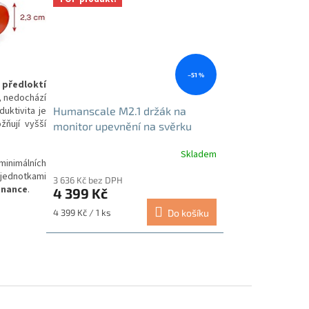
–51 %
 předloktí
, nedochází
uktivita je
Humanscale M2.1 držák na
žňují vyšší
monitor upevnění na svěrku
stříbrno-šedá
Skladem
inimálních
jednotkami
3 636 Kč bez DPH
tnance
.
4 399 Kč
Měrná
4 399 Kč / 1 ks
Do košíku
cena: