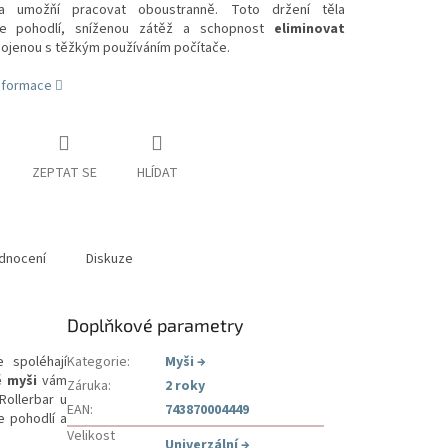
a umožňí pracovat oboustranně.
Toto držení těla
je pohodlí, sníženou zátěž a schopnost
eliminovat
ojenou s těžkým používáním počítače.
informace
ZEPTAT SE
HLÍDAT
dnocení
Diskuze
Doplňkové parametry
 spoléhají
Kategorie
:
Myši
→
é myši
vám
Záruka
:
2 roky
Rollerbar u
EAN
:
743870004449
e pohodlí a
Velikost
Univerzální
→