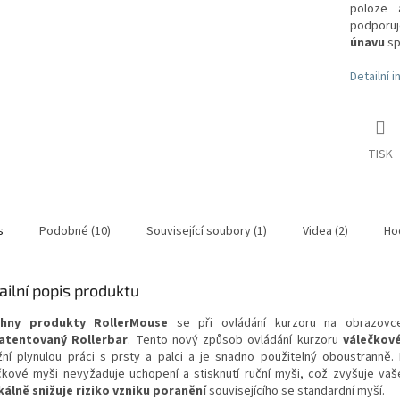
poloze 
podporu
únavu
sp
Detailní 
TISK
s
Podobné (10)
Související soubory (1)
Videa (2)
Ho
ailní popis produktu
chny produkty RollerMouse
se při ovládání kurzoru na obrazovce
atentovaný Rollerbar
.
Tento nový způsob ovládání kurzoru
válečkov
ní plynulou práci s prsty a palci a je snadno použitelný oboustranně.
čkové myši nevyžaduje uchopení a stisknutí ruční myši, což zvyšuje vaš
kálně snižuje riziko vzniku poranění
souvisejícího se standardní myší.