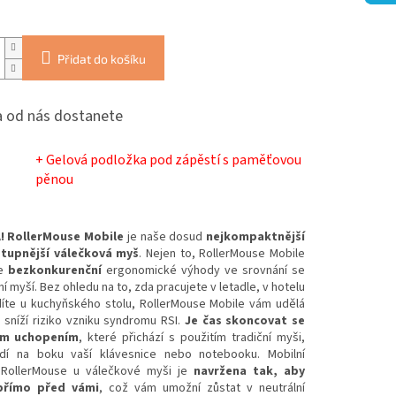
Přidat do košíku
 od nás dostanete
+ Gelová podložka pod zápěstí s paměťovou
pěnou
!
RollerMouse Mobile
je naše dosud
nejkompaktnější
stupnější válečková myš
.
Nejen to, RollerMouse Mobile
je
bezkonkurenční
ergonomické výhody ve srovnání se
í myší.
Bez ohledu na to, zda pracujete v letadle, v hotelu
íte u kuchyňského stolu, RollerMouse Mobile vám udělá
 sníží riziko vzniku syndromu RSI.
Je čas skoncovat se
ým uchopením
, které přichází s použitím tradiční myši,
dí na boku vaší klávesnice nebo notebooku.
Mobilní
 RollerMouse u válečkové myši je
navržena tak, aby
přímo před vámi
, což vám umožní zůstat v neutrální