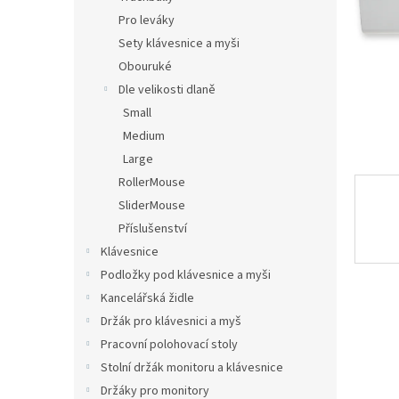
n
Pro leváky
e
Sety klávesnice a myši
l
Obouruké
Dle velikosti dlaně
Small
Medium
Large
RollerMouse
SliderMouse
Příslušenství
Klávesnice
Podložky pod klávesnice a myši
Kancelářská židle
Držák pro klávesnici a myš
Pracovní polohovací stoly
Stolní držák monitoru a klávesnice
Držáky pro monitory