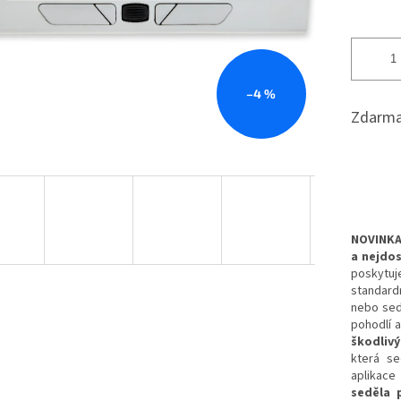
–4 %
Zdarma
NOVINKA
a nejdo
poskytu
standardn
nebo sed
pohodlí a
škodliv
která se
aplikace
seděla 