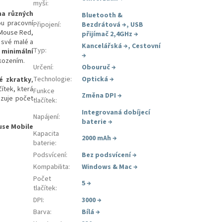
myši
:
na různých
Bluetooth &
u pracovní
Připojení
:
Bezdrátová
→
,
USB
rMouse Red,
přijímač 2,4GHz
→
 své malé a
Kancelářská
→
,
Cestovní
Typ
:
 minimální
→
škozením.
Určení
:
Obouruč
→
Technologie
:
Optická
→
é zkratky
,
ítek, která
Funkce
Změna DPI
→
izuje počet
tlačítek
:
Integrovaná dobíjecí
Napájení
:
baterie
→
use Mobile
Kapacita
2000 mAh
→
baterie
:
Podsvícení
:
Bez podsvícení
→
Kompabilita
:
Windows & Mac
→
Počet
5
→
tlačítek
:
DPI
:
3000
→
Barva
:
Bílá
→