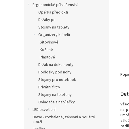
Ergonomické příslušenství
Opěrka předloktí
Držáky pc
Stojany na tablety
Organizéry kabelů
Síťovinové
Kožené
Plastové
Držák na dokumenty
Podložky pod nohy
Popi
Stojany pro notebook
Privátní filtry
Det
Stojany na telefony
Ovladače a nabíječky
Vše
LED osvětlení
na
p
umož
Bazar - rozbalené, zánovní a použité
vále
zboží
radi