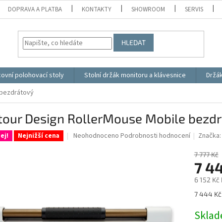
DOPRAVA A PLATBA
KONTAKTY
SHOWROOM
SERVIS
HLEDAT
ovní polohovací stoly
Stolní držák monitoru a klávesnice
Držá
 bezdrátový
tour Design RollerMouse Mobile bezd
Průměrné
Neohodnoceno
Podrobnosti hodnocení
Značka
ej!
Nejnižší cena
hodnocení
produktu
7 777 Kč
je
7 4
0,0
6 152 Kč
z
5
Měrná
7 444 Kč 
hvězdiček.
cena:
Skla