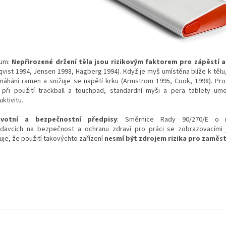
um:
Nepřirozené držení těla jsou rizikovým faktorem pro zápěstí a
lqvist 1994, Jensen 1998, Hagberg 1994). Když je myš umístěna blíže k tělu
máhání ramen a snižuje se napětí krku (Armstrom 1995, Cook, 1998). Prod
í při použití trackball a touchpad, standardní myši a pera tablety umo
ktivitu.
avotní a bezpečnostní předpisy
: Směrnice Rady 90/270/E o m
davcích na bezpečnost a ochranu zdraví pro práci se zobrazovacími 
uje, že použití takovýchto zařízení
nesmí být zdrojem rizika pro zaměs