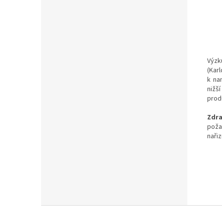
Výzk
(Kar
k na
nižš
produ
Zdr
poža
nařiz
Z
á