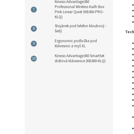
Kinesis Advantage360
Professional Wireless Kailh Box
Pink Linear Quiet (KB360-PRO-
KLQ)
Stojánek pod telefon kloubový -
šedý
Tech
Ergonomic podložka pod
klávesnici a myš XL
Kinesis Advantage360 SmartSet
drátová klávesnice (KB360-KLQ)