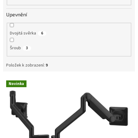
Upevnění
Dvojitá svěrka
6
Šroub
3
Položek k zobrazení:
9
V
Novinka
ý
p
i
s
p
r
o
d