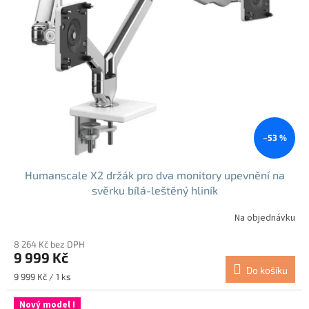
–53 %
Humanscale X2 držák pro dva monitory upevnění na
svěrku bílá-leštěný hliník
Na objednávku
8 264 Kč bez DPH
9 999 Kč
Do košíku
Měrná
9 999 Kč / 1 ks
cena:
Nový model !