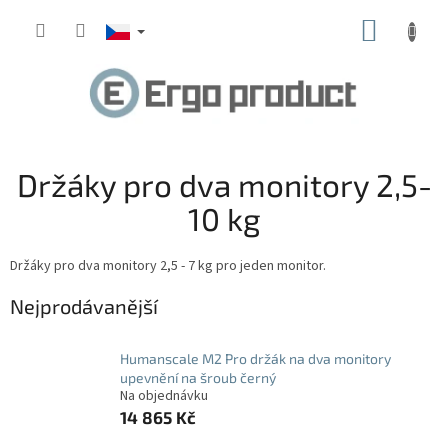
Přejít
NÁKUP
na
obsah
KOŠÍK
Držáky pro dva monitory 2,5-
10 kg
Držáky pro dva monitory 2,5 - 7 kg pro jeden monitor.
Nejprodávanější
Humanscale M2 Pro držák na dva monitory
upevnění na šroub černý
Na objednávku
14 865 Kč