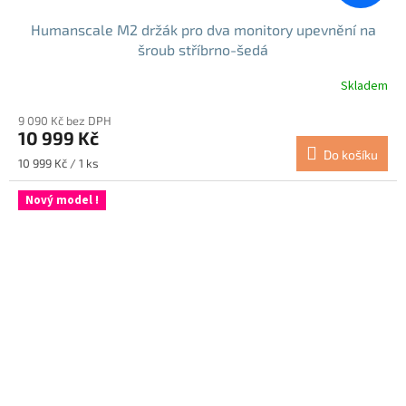
Humanscale M2 držák pro dva monitory upevnění na
šroub stříbrno-šedá
Skladem
9 090 Kč bez DPH
10 999 Kč
Do košíku
Měrná
10 999 Kč / 1 ks
cena:
Nový model !