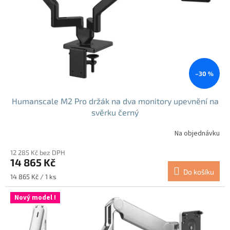
–30 %
Humanscale M2 Pro držák na dva monitory upevnění na
svěrku černý
Na objednávku
12 285 Kč bez DPH
14 865 Kč
Do košíku
Měrná
14 865 Kč / 1 ks
cena:
Nový model !