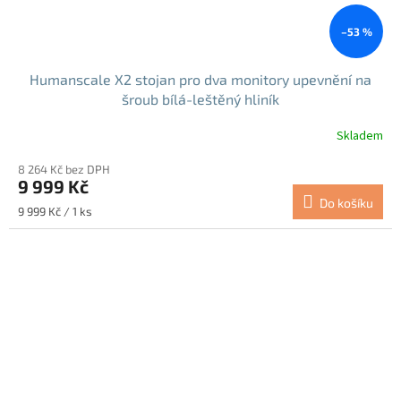
–53 %
Humanscale X2 stojan pro dva monitory upevnění na
šroub bílá-leštěný hliník
Skladem
8 264 Kč bez DPH
9 999 Kč
Do košíku
Měrná
9 999 Kč / 1 ks
cena: