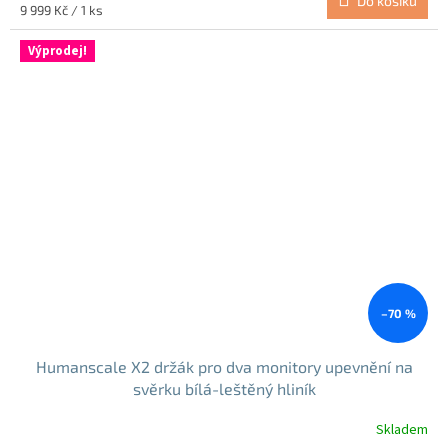
Do košíku
Měrná
9 999 Kč / 1 ks
cena:
Výprodej!
–70 %
Humanscale X2 držák pro dva monitory upevnění na
svěrku bílá-leštěný hliník
Skladem