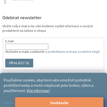
Odebírat newsletter
Vložte svůj e-mail a my vám budeme zasílat informace o nových
produktech na našem e-shopu.
E-mail
Vložením e-mailu souhlasíte s
podmínkami ochrany osobních údajů
PŘIHLÁSIT SE
Používáme cookies, abychom vám umožnili pohodlné
Vytvořil Shoptet
prohlížení webu a mohli zlepšovat jeho funkce, výkon a
použitelnost.
Více informací
.
Copyright 2026
Ergo-product
. Všechna práva vyhrazena.
Upravit
Souhlasím
nastavení cookies
Odmítnout