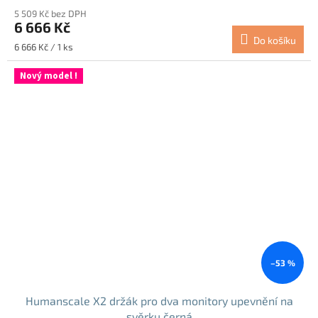
5 509 Kč bez DPH
6 666 Kč
Do košíku
Měrná
6 666 Kč / 1 ks
cena:
Nový model !
–53 %
Humanscale X2 držák pro dva monitory upevnění na
svěrku černá