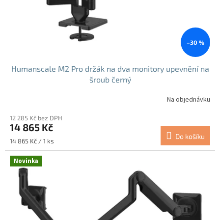
u
k
t
ů
–30 %
Humanscale M2 Pro držák na dva monitory upevnění na
šroub černý
Na objednávku
12 285 Kč bez DPH
14 865 Kč
Do košíku
Měrná
14 865 Kč / 1 ks
cena:
Novinka