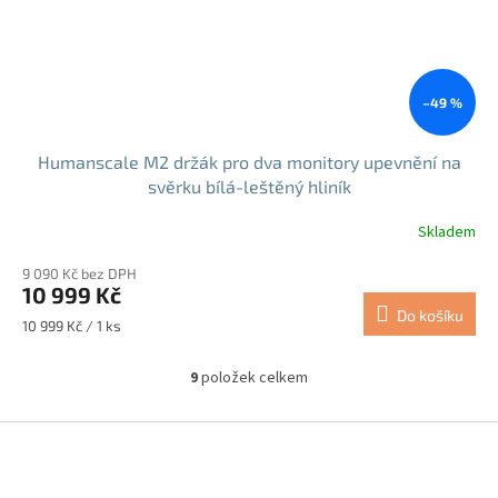
–49 %
Humanscale M2 držák pro dva monitory upevnění na
svěrku bílá-leštěný hliník
Skladem
9 090 Kč bez DPH
10 999 Kč
Do košíku
Měrná
10 999 Kč / 1 ks
cena:
9
položek celkem
O
v
l
Z
á
á
d
p
a