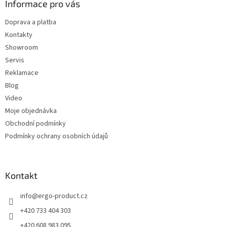
a
Informace pro vás
c
t
í
Doprava a platba
í
p
Kontakty
r
v
Showroom
k
Servis
y
Reklamace
v
ý
Blog
p
Video
i
Moje objednávka
s
u
Obchodní podmínky
Podmínky ochrany osobních údajů
Kontakt
info
@
ergo-product.cz
+420 733 404 303
+420 608 983 095