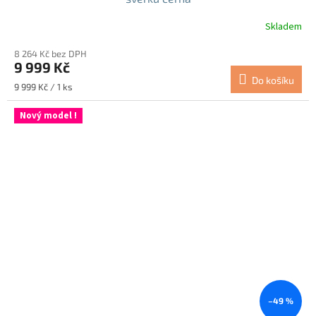
Skladem
8 264 Kč bez DPH
9 999 Kč
Do košíku
Měrná
9 999 Kč / 1 ks
cena:
Nový model !
–49 %