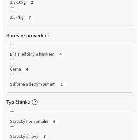
2,3-10kg
2
2,5-7kg
7
Barevné provedení
Bílá s leštěným hliníkem
4
Černá
4
Stříbrná a šedým lemem
1
Typ článku
?
Statický horizontální
6
Statický úhlový
7