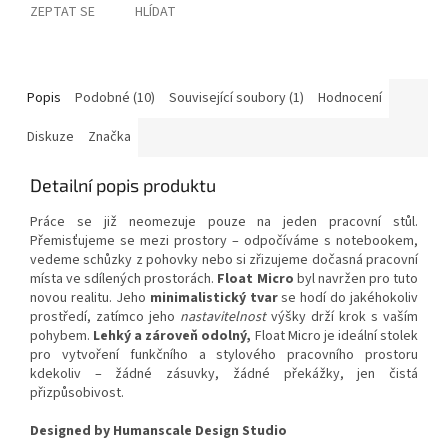
ZEPTAT SE
HLÍDAT
Popis
Podobné (10)
Související soubory (1)
Hodnocení
Diskuze
Značka
Detailní popis produktu
Práce se již neomezuje pouze na jeden pracovní stůl.
Přemisťujeme se mezi prostory – odpočíváme s notebookem,
vedeme schůzky z pohovky nebo si zřizujeme dočasná pracovní
místa ve sdílených prostorách.
Float Micro
byl navržen pro tuto
novou realitu. Jeho
minimalistický tvar
se hodí do jakéhokoliv
prostředí, zatímco jeho
nastavitelnost
výšky drží krok s vaším
pohybem.
Lehký a zároveň odolný,
Float Micro je ideální stolek
pro vytvoření funkčního a stylového pracovního prostoru
kdekoliv – žádné zásuvky, žádné překážky, jen čistá
přizpůsobivost.
Designed by Humanscale Design Studio