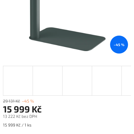
–45 %
29 131 Kč
–45 %
15 999 Kč
13 222 Kč bez DPH
Měrná
15 999 Kč / 1 ks
cena: