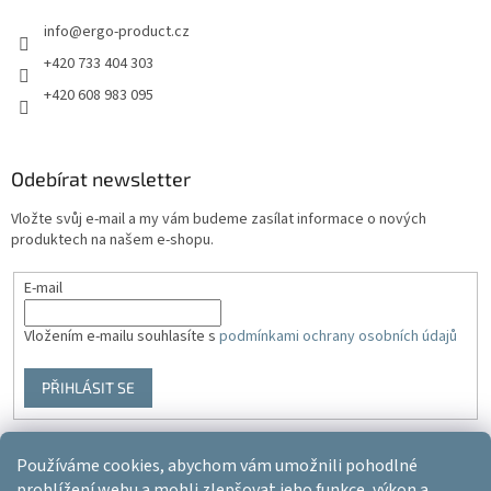
info
@
ergo-product.cz
+420 733 404 303
+420 608 983 095
Odebírat newsletter
Vložte svůj e-mail a my vám budeme zasílat informace o nových
produktech na našem e-shopu.
E-mail
Vložením e-mailu souhlasíte s
podmínkami ochrany osobních údajů
PŘIHLÁSIT SE
Používáme cookies, abychom vám umožnili pohodlné
Vytvořil Shoptet
prohlížení webu a mohli zlepšovat jeho funkce, výkon a