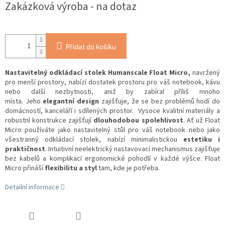
Zakázková výroba - na dotaz
Přidat do košíku
Nastavitelný odkládací stolek Humanscale Float Micro,
navržený
pro menší prostory, nabízí dostatek prostoru pro váš notebook, kávu
nebo další nezbytnosti, aniž by zabíral příliš mnoho
místa. Jeho
elegantní design
zajišťuje, že se bez problémů hodí do
domácností, kanceláří i sdílených prostor. Vysoce kvalitní materiály a
robustní konstrukce zajišťují
dlouhodobou spolehlivost
. Ať už Float
Micro používáte jako nastavitelný stůl pro váš notebook nebo jako
všestranný odkládací stolek, nabízí
minimalistickou
estetiku i
praktičnost
. Intuitivní
neelektrický
nastavovací mechanismus zajišťuje
bez kabelů a komplikací ergonomické pohodlí v každé výšce. Float
Micro přináší
flexibilitu a styl
tam, kde je potřeba.
Detailní informace