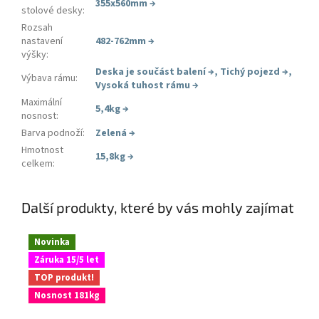
355x560mm
→
stolové desky
:
Rozsah
nastavení
482-762mm
→
výšky
:
Deska je součást balení
→
,
Tichý pojezd
→
,
Výbava rámu
:
Vysoká tuhost rámu
→
Maximální
5,4kg
→
nosnost
:
Barva podnoží
:
Zelená
→
Hmotnost
15,8kg
→
celkem
:
Další produkty, které by vás mohly zajímat
Novinka
Záruka 15/5 let
TOP produkt!
Nosnost 181kg