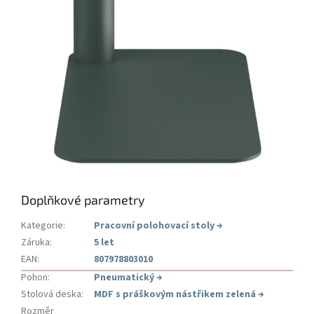
Doplňkové parametry
Kategorie
:
Pracovní polohovací stoly
→
Záruka
:
5 let
EAN
:
807978803010
Pohon
:
Pneumatický
→
Stolová deska
:
MDF s práškovým nástřikem zelená
→
Rozměr