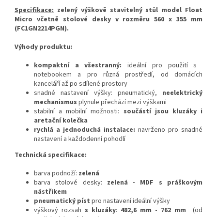
Specifikace:
zelený výškově stavitelný stůl model Float
Micro včetně stolové desky v rozměru 560 x 355 mm
(FC1GN2214PGN
)
.
Výhody produktu:
kompaktní a všestranný:
ideální pro použití s ​​
notebookem a pro různá prostředí, od domácích
kanceláří až po sdílené prostory
snadné nastavení výšky: pneumatický,
neelektrický
mechanismus
plynule přechází mezi výškami
stabilní a mobilní možnosti:
součástí jsou kluzáky i
aretační kolečka
rychlá a jednoduchá instalace:
navrženo pro snadné
nastavení a každodenní pohodlí
Technická specifikace:
barva podnoží:
zelená
barva stolové desky:
zelená -
MDF s práškovým
nástřikem
pneumatický píst
pro nastavení ideální výšky
výškový rozsah
s kluzáky
:
482,6 mm - 762 mm
(od