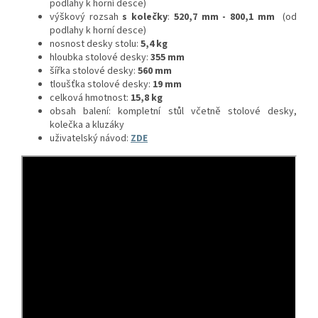
podlahy k horní desce)
výškový rozsah
s kolečky
:
520,7 mm - 800,1 mm
(od
podlahy k horní desce)
nosnost desky stolu:
5,4 kg
hloubka stolové desky:
355 mm
šířka stolové desky:
560 mm
tloušťka stolové desky:
19 mm
celková hmotnost:
15,8 kg
obsah balení: kompletní stůl včetně stolové desky,
kolečka a kluzáky
uživatelský návod:
ZDE