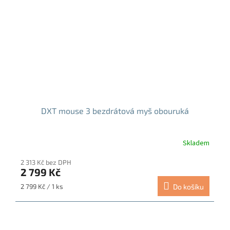
DXT mouse 3 bezdrátová myš obouruká
Skladem
2 313 Kč bez DPH
2 799 Kč
Měrná
2 799 Kč / 1 ks
Do košíku
cena: