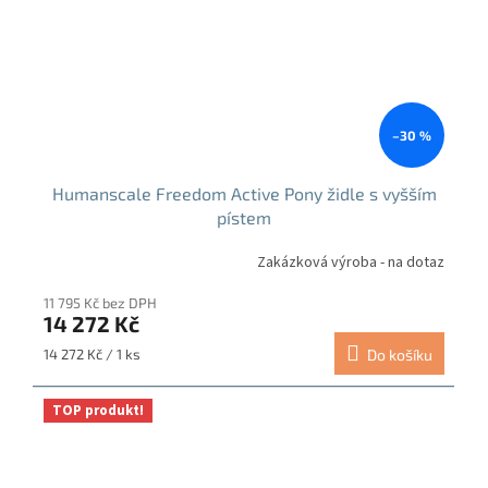
–30 %
Humanscale Freedom Active Pony židle s vyšším
pístem
Zakázková výroba - na dotaz
11 795 Kč bez DPH
14 272 Kč
Měrná
14 272 Kč / 1 ks
Do košíku
cena:
TOP produkt!