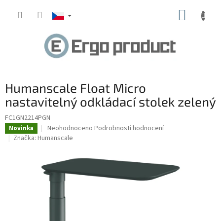
Přejít
NÁKUP
na
obsah
KOŠÍK
Humanscale Float Micro
nastavitelný odkládací stolek zelený
FC1GN2214PGN
Průměrné
Neohodnoceno
Podrobnosti hodnocení
Novinka
hodnocení
Značka:
Humanscale
produktu
je
0,0
z
5
hvězdiček.