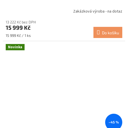
Zakázková výroba - na dotaz
13 222 Kč bez DPH
15 999 Kč
Do košíku
Měrná
15 999 Kč / 1 ks
cena:
Novinka
–45 %