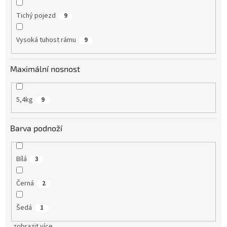
Tichý pojezd
9
Vysoká tuhost rámu
9
Maximální nosnost
5,4kg
9
Barva podnoží
Bílá
3
Černá
2
Šedá
1
zobrazit více