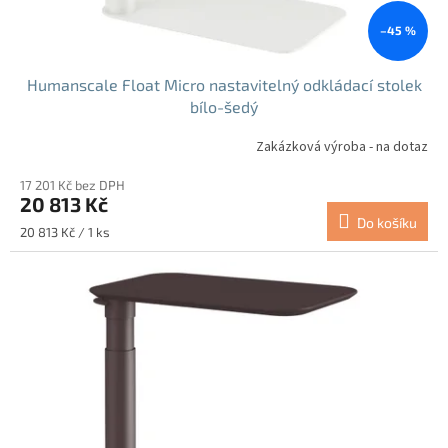
ů
–45 %
Humanscale Float Micro nastavitelný odkládací stolek
bílo-šedý
Zakázková výroba - na dotaz
17 201 Kč bez DPH
20 813 Kč
Do košíku
Měrná
20 813 Kč / 1 ks
cena: