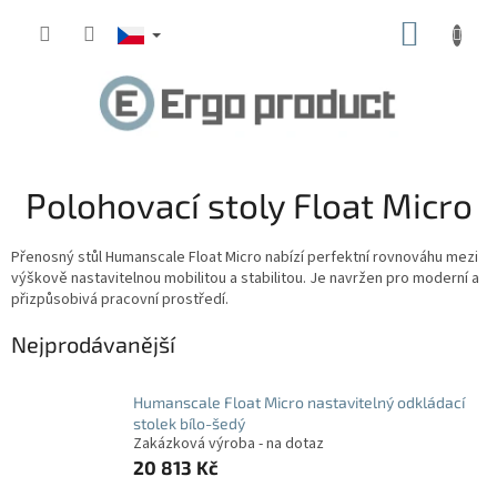
Přejít
NÁKUP
na
obsah
KOŠÍK
Polohovací stoly Float Micro
Přenosný stůl Humanscale Float Micro nabízí perfektní rovnováhu mezi
výškově nastavitelnou mobilitou a stabilitou. Je navržen pro moderní a
přizpůsobivá pracovní prostředí.
Nejprodávanější
Humanscale Float Micro nastavitelný odkládací
stolek bílo-šedý
Zakázková výroba - na dotaz
20 813 Kč