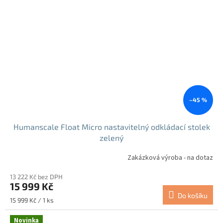
–45 %
Humanscale Float Micro nastavitelný odkládací stolek
zelený
Zakázková výroba - na dotaz
13 222 Kč bez DPH
15 999 Kč
Do košíku
Měrná
15 999 Kč / 1 ks
cena:
Novinka