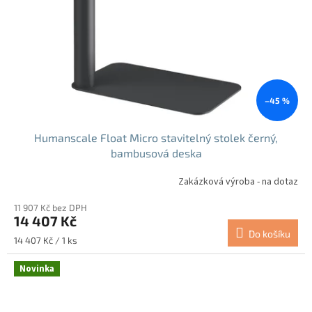
–45 %
Humanscale Float Micro stavitelný stolek černý,
bambusová deska
Zakázková výroba - na dotaz
11 907 Kč bez DPH
14 407 Kč
Do košíku
Měrná
14 407 Kč / 1 ks
cena:
Novinka