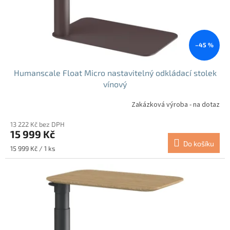
–45 %
Humanscale Float Micro nastavitelný odkládací stolek
vínový
Zakázková výroba - na dotaz
13 222 Kč bez DPH
15 999 Kč
Do košíku
Měrná
15 999 Kč / 1 ks
cena: