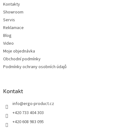
Kontakty
r
v
Showroom
k
Servis
y
Reklamace
v
ý
Blog
p
Video
i
Moje objednávka
s
u
Obchodní podmínky
Podmínky ochrany osobních údajů
Kontakt
info
@
ergo-product.cz
+420 733 404 303
+420 608 983 095