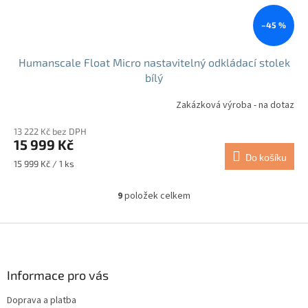
–45 %
Humanscale Float Micro nastavitelný odkládací stolek
bílý
Zakázková výroba - na dotaz
13 222 Kč bez DPH
15 999 Kč
Do košíku
Měrná
15 999 Kč / 1 ks
cena:
9
položek celkem
O
v
l
Z
á
á
d
p
a
a
Informace pro vás
c
t
í
Doprava a platba
í
p