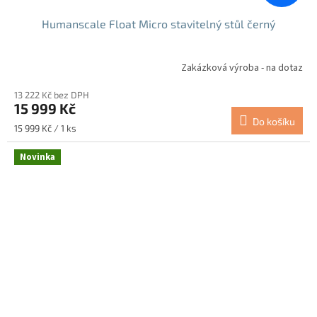
Humanscale Float Micro stavitelný stůl černý
Zakázková výroba - na dotaz
13 222 Kč bez DPH
15 999 Kč
Do košíku
Měrná
15 999 Kč / 1 ks
cena:
Novinka