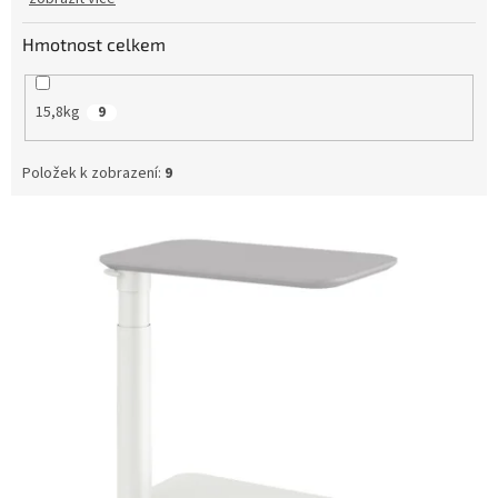
Hmotnost celkem
15,8kg
9
Položek k zobrazení:
9
V
ý
p
i
s
p
r
o
d
u
k
t