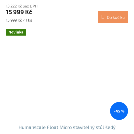
13 222 Kč bez DPH
15 999 Kč
Do košíku
Měrná
15 999 Kč / 1 ks
cena:
Novinka
–45 %
Humanscale Float Micro stavitelný stůl šedý