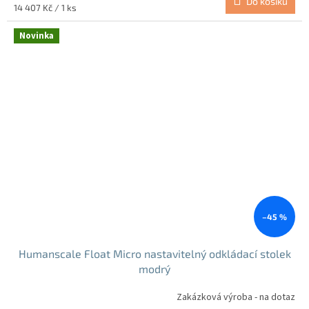
Do košíku
Měrná
14 407 Kč / 1 ks
cena:
Novinka
–45 %
Humanscale Float Micro nastavitelný odkládací stolek
modrý
Zakázková výroba - na dotaz