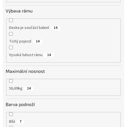
Výbava rámu
Deska je součást balení
14
Tichý pojezd
14
Vysoká tuhost rámu
14
Maximální nosnost
56,69kg
14
Barva podnoží
Bílá
7