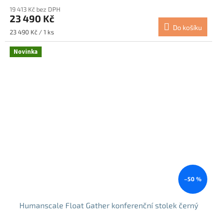
19 413 Kč bez DPH
23 490 Kč
Do košíku
Měrná
23 490 Kč / 1 ks
cena:
Novinka
–50 %
Humanscale Float Gather konferenční stolek černý