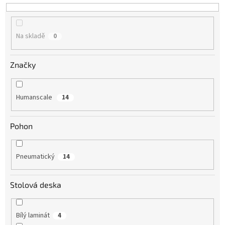
Na skladě
0
Značky
Humanscale
14
Pohon
Pneumatický
14
Stolová deska
Bílý laminát
4