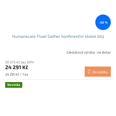
–50 %
Humanscale Float Gather konferenční stolek bílý
Zakázková výroba - na dotaz
20 075 Kč bez DPH
24 291 Kč
Do košíku
Měrná
24 291 Kč / 1 ks
cena:
Novinka