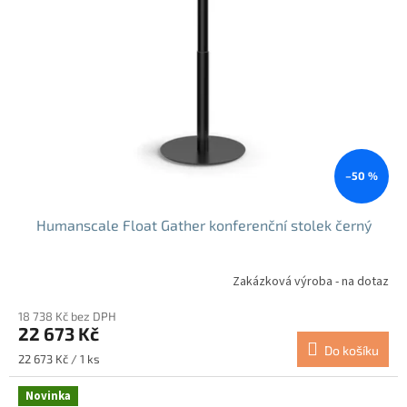
s
p
r
o
d
u
k
t
ů
–50 %
Humanscale Float Gather konferenční stolek černý
Zakázková výroba - na dotaz
18 738 Kč bez DPH
22 673 Kč
Do košíku
Měrná
22 673 Kč / 1 ks
cena:
Novinka