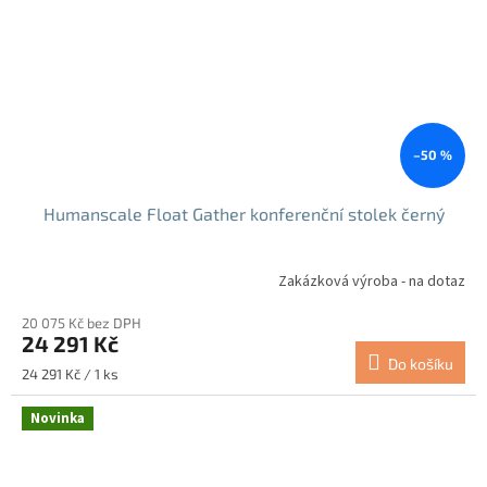
–50 %
Humanscale Float Gather konferenční stolek černý
Zakázková výroba - na dotaz
20 075 Kč bez DPH
24 291 Kč
Do košíku
Měrná
24 291 Kč / 1 ks
cena:
Novinka