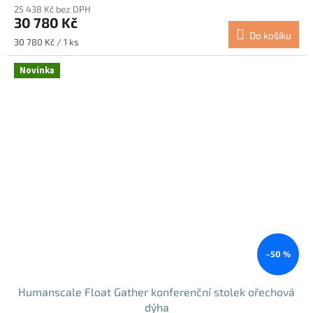
25 438 Kč bez DPH
30 780 Kč
Do košíku
Měrná
30 780 Kč / 1 ks
cena:
Novinka
–50 %
Humanscale Float Gather konferenční stolek ořechová
dýha