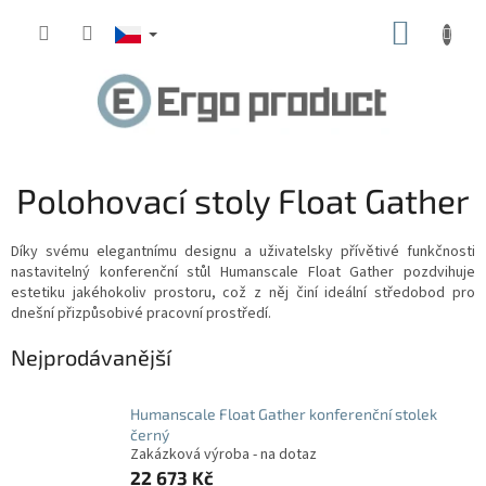
Přejít
NÁKUP
na
obsah
KOŠÍK
Polohovací stoly Float Gather
Díky svému elegantnímu designu a uživatelsky přívětivé funkčnosti
nastavitelný konferenční stůl Humanscale Float Gather pozdvihuje
estetiku jakéhokoliv prostoru, což z něj činí ideální středobod pro
dnešní přizpůsobivé pracovní prostředí.
Nejprodávanější
Humanscale Float Gather konferenční stolek
černý
Zakázková výroba - na dotaz
22 673 Kč