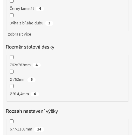
Černý laminát
4
Dýha z bílého dubu
2
zobrazit více
Rozměr stolové desky
762x762mm
4
Ø762mm
6
Ø914,4mm
4
Rozsah nastavení výšky
677-1108mm
14