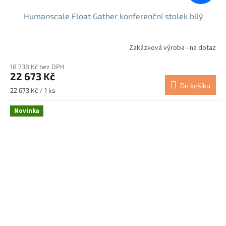
Humanscale Float Gather konferenční stolek bílý
Zakázková výroba - na dotaz
18 738 Kč bez DPH
22 673 Kč
Do košíku
Měrná
22 673 Kč / 1 ks
cena:
Novinka