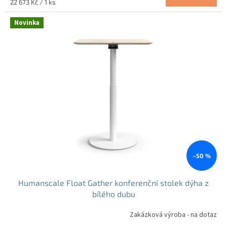
Měrná
22 673 Kč / 1 ks
cena:
Novinka
–50 %
Humanscale Float Gather konferenční stolek dýha z
bílého dubu
Zakázková výroba - na dotaz