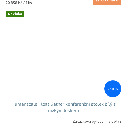
Měrná
20 858 Kč / 1 ks
cena:
Novinka
–50 %
Humanscale Float Gather konferenční stolek bílý s
nízkým leskem
Zakázková výroba - na dotaz