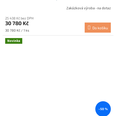
Zakázková výroba - na dotaz
25 438 Kč bez DPH
30 780 Kč
Do košíku
Měrná
30 780 Kč / 1 ks
cena:
Novinka
–50 %