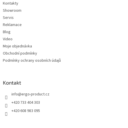
Kontakty
r
v
Showroom
k
Servis
y
Reklamace
v
ý
Blog
p
Video
i
Moje objednávka
s
u
Obchodní podmínky
Podmínky ochrany osobních údajů
Kontakt
info
@
ergo-product.cz
+420 733 404 303
+420 608 983 095