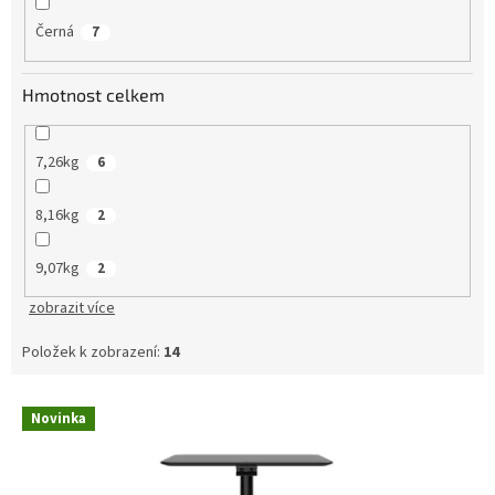
Černá
7
Hmotnost celkem
7,26kg
6
8,16kg
2
9,07kg
2
zobrazit více
Položek k zobrazení:
14
V
Novinka
ý
p
i