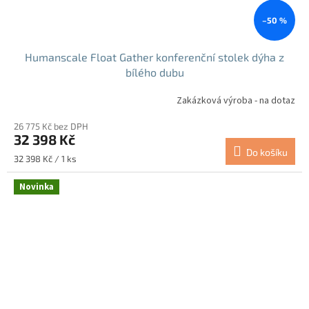
–50 %
Humanscale Float Gather konferenční stolek dýha z
bílého dubu
Zakázková výroba - na dotaz
26 775 Kč bez DPH
32 398 Kč
Do košíku
Měrná
32 398 Kč / 1 ks
cena:
Novinka