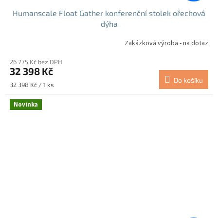
Humanscale Float Gather konferenční stolek ořechová
dýha
Zakázková výroba - na dotaz
26 775 Kč bez DPH
32 398 Kč
Do košíku
Měrná
32 398 Kč / 1 ks
cena:
Novinka