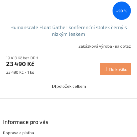
–50 %
Humanscale Float Gather konferenční stolek černý s
nízkým leskem
Zakázková výroba - na dotaz
19 413 Kč bez DPH
23 490 Kč
Do košíku
Měrná
23 490 Kč / 1 ks
cena:
14
položek celkem
O
v
l
Z
á
á
d
p
a
a
Informace pro vás
c
t
í
Doprava a platba
í
p