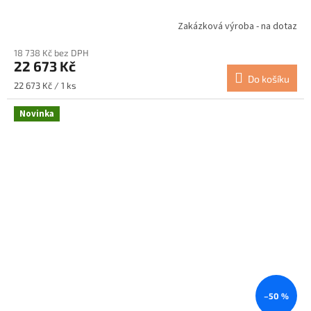
Zakázková výroba - na dotaz
18 738 Kč bez DPH
22 673 Kč
Do košíku
Měrná
22 673 Kč / 1 ks
cena:
Novinka
–50 %