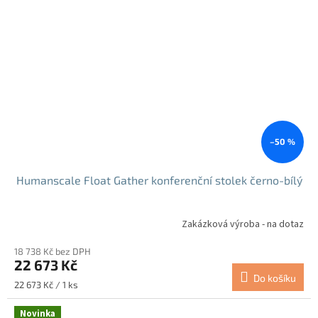
–50 %
Humanscale Float Gather konferenční stolek černo-bílý
Zakázková výroba - na dotaz
18 738 Kč bez DPH
22 673 Kč
Do košíku
Měrná
22 673 Kč / 1 ks
cena:
Novinka