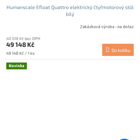
Humanscale Efloat Quattro elektrický čtyřmotorový stůl
bílý
Zakázková výroba - na dotaz
40 618 Kč bez DPH
49 148 Kč
Do košíku
Měrná
49 148 Kč / 1 ks
cena:
Novinka