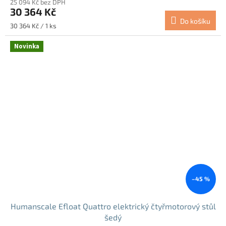
25 094 Kč bez DPH
30 364 Kč
Do košíku
Měrná
30 364 Kč / 1 ks
cena:
Novinka
–45 %
Humanscale Efloat Quattro elektrický čtyřmotorový stůl
šedý