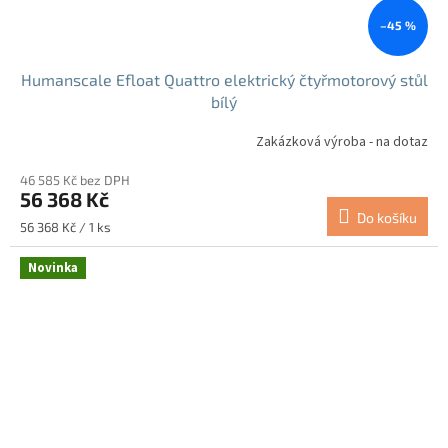
–45 %
Humanscale Efloat Quattro elektrický čtyřmotorový stůl
bílý
Zakázková výroba - na dotaz
46 585 Kč bez DPH
56 368 Kč
Do košíku
Měrná
56 368 Kč / 1 ks
cena:
Novinka