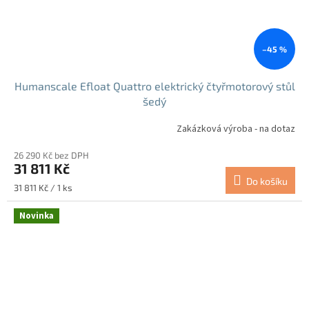
–45 %
Humanscale Efloat Quattro elektrický čtyřmotorový stůl
šedý
Zakázková výroba - na dotaz
26 290 Kč bez DPH
31 811 Kč
Do košíku
Měrná
31 811 Kč / 1 ks
cena:
Novinka