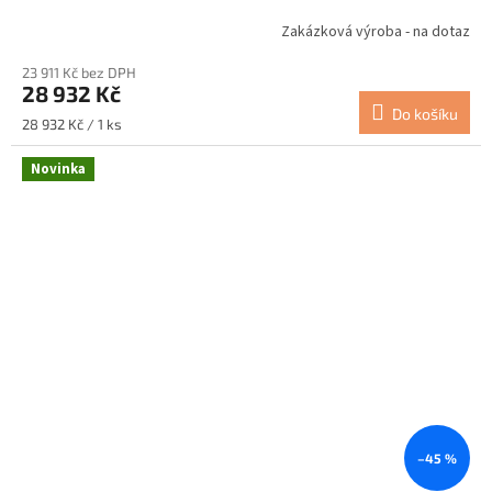
Zakázková výroba - na dotaz
23 911 Kč bez DPH
28 932 Kč
Do košíku
Měrná
28 932 Kč / 1 ks
cena:
Novinka
–45 %