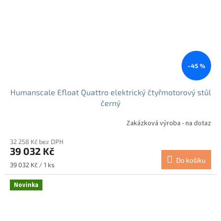
–45 %
Humanscale Efloat Quattro elektrický čtyřmotorový stůl
černý
Zakázková výroba - na dotaz
32 258 Kč bez DPH
39 032 Kč
Do košíku
Měrná
39 032 Kč / 1 ks
cena:
Novinka