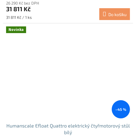
26 290 Kč bez DPH
31 811 Kč
Do košíku
Měrná
31 811 Kč / 1 ks
cena:
Novinka
–45 %
Humanscale Efloat Quattro elektrický čtyřmotorový stůl
bílý