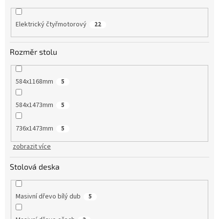
Elektrický čtyřmotorový
22
Rozměr stolu
584x1168mm
5
584x1473mm
5
736x1473mm
5
zobrazit více
Stolová deska
Masivní dřevo bílý dub
5