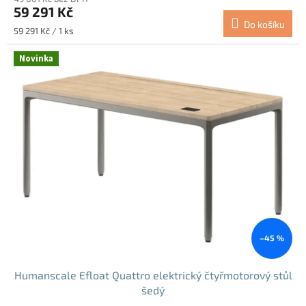
59 291 Kč
Do košíku
Měrná
59 291 Kč / 1 ks
cena:
Novinka
–45 %
Humanscale Efloat Quattro elektrický čtyřmotorový stůl
šedý