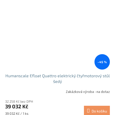
–45 %
Humanscale Efloat Quattro elektrický čtyřmotorový stůl
šedý
Zakázková výroba - na dotaz
32 258 Kč bez DPH
39 032 Kč
Do košíku
Měrná
39 032 Kč / 1 ks