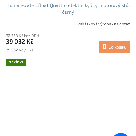
Humanscale Efloat Quattro elektrický čtyřmotorový stůl
černý
Zakázková výroba - na dotaz
32 258 Kč bez DPH
39 032 Kč
Do košíku
Měrná
39 032 Kč / 1 ks
cena:
Novinka