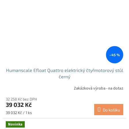
–45 %
Humanscale Efloat Quattro elektrický čtyřmotorový stůl
černý
Zakázková výroba - na dotaz
32 258 Kč bez DPH
39 032 Kč
Do košíku
Měrná
39 032 Kč / 1 ks
cena:
Novinka