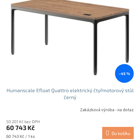
p
i
s
p
r
o
d
u
k
t
ů
–45 %
Humanscale Efloat Quattro elektrický čtyřmotorový stůl
černý
Zakázková výroba - na dotaz
50 201 Kč bez DPH
60 743 Kč
Do košíku
Měrná
60 743 Kč / 1 ks