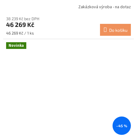
Zakázková výroba - na dotaz
38 239 Kč bez DPH
46 269 Kč
Do košíku
Měrná
46 269 Kč / 1 ks
cena:
Novinka
–45 %