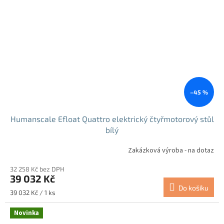
–45 %
Humanscale Efloat Quattro elektrický čtyřmotorový stůl
bílý
Zakázková výroba - na dotaz
32 258 Kč bez DPH
39 032 Kč
Do košíku
Měrná
39 032 Kč / 1 ks
cena:
Novinka