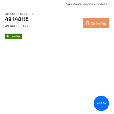
Zakázková výroba - na dotaz
40 618 Kč bez DPH
49 148 Kč
Do košíku
Měrná
49 148 Kč / 1 ks
cena:
Novinka
–45 %