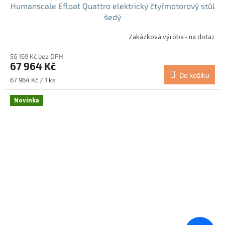
Humanscale Efloat Quattro elektrický čtyřmotorový stůl
šedý
Zakázková výroba - na dotaz
56 169 Kč bez DPH
67 964 Kč
Do košíku
Měrná
67 964 Kč / 1 ks
cena:
Novinka