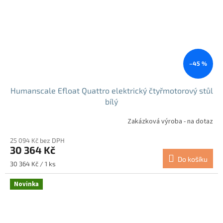
–45 %
Humanscale Efloat Quattro elektrický čtyřmotorový stůl
bílý
Zakázková výroba - na dotaz
25 094 Kč bez DPH
30 364 Kč
Do košíku
Měrná
30 364 Kč / 1 ks
cena:
Novinka