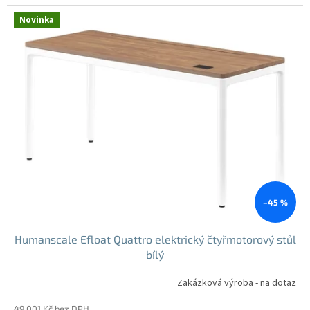
cena:
Novinka
–45 %
Humanscale Efloat Quattro elektrický čtyřmotorový stůl
bílý
Zakázková výroba - na dotaz
49 001 Kč bez DPH