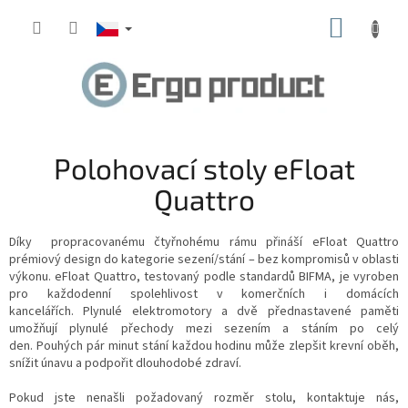
Přejít
NÁKUP
na
obsah
KOŠÍK
Polohovací stoly eFloat
Quattro
Díky propracovanému čtyřnohému rámu přináší eFloat Quattro
prémiový design do kategorie sezení/stání – bez kompromisů v oblasti
výkonu. eFloat Quattro, testovaný podle standardů BIFMA, je vyroben
pro každodenní spolehlivost v komerčních i domácích
kancelářích.
Plynulé elektromotory a dvě přednastavené paměti
umožňují plynulé přechody mezi sezením a stáním po celý
den. Pouhých pár minut stání každou hodinu může zlepšit krevní oběh,
snížit únavu a podpořit dlouhodobé zdraví.
Pokud jste nenašli požadovaný rozměr stolu, kontaktuje nás,