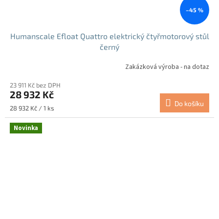
–45 %
Humanscale Efloat Quattro elektrický čtyřmotorový stůl
černý
Zakázková výroba - na dotaz
23 911 Kč bez DPH
28 932 Kč
Do košíku
Měrná
28 932 Kč / 1 ks
cena:
Novinka