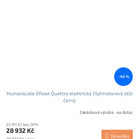
–45 %
Humanscale Efloat Quattro elektrický čtyřmotorový stůl
černý
Zakázková výroba - na dotaz
23 911 Kč bez DPH
28 932 Kč
Do košíku
Měrná
28 932 Kč / 1 ks