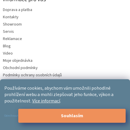
c
t
í
Doprava a platba
í
p
Kontakty
r
v
Showroom
k
Servis
y
Reklamace
v
ý
Blog
p
Video
i
Moje objednávka
s
u
Obchodní podmínky
Podmínky ochrany osobních údajů
Používáme cookies, abychom vám umožnili pohodlné
prohlížení webu a mohli zlepšovat jeho funkce, výkon a
Kontakt
použitelnost.
Více informací
.
info
@
ergo-product.cz
Souhlasím
Odmítnout
+420 733 404 303
+420 608 983 095