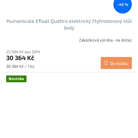
–45 %
Humanscale Efloat Quattro elektrický čtyřmotorový stůl
šedý
Zakázková výroba - na dotaz
25 094 Kč bez DPH
30 364 Kč
Do košíku
Měrná
30 364 Kč / 1 ks
cena:
Novinka