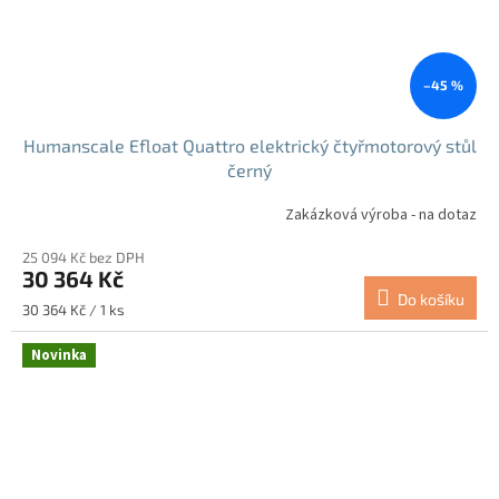
–45 %
Humanscale Efloat Quattro elektrický čtyřmotorový stůl
černý
Zakázková výroba - na dotaz
25 094 Kč bez DPH
30 364 Kč
Do košíku
Měrná
30 364 Kč / 1 ks
cena:
Novinka