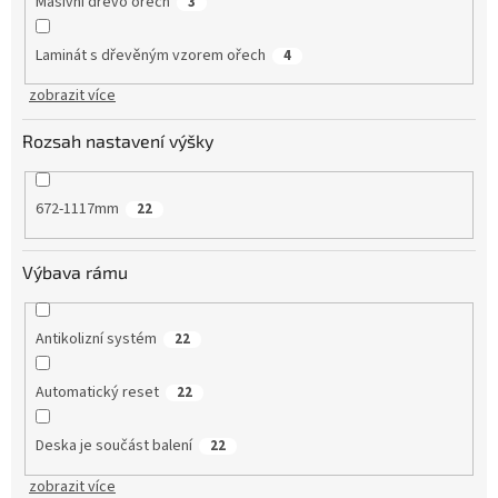
Masivní dřevo ořech
3
Laminát s dřevěným vzorem ořech
4
zobrazit více
Rozsah nastavení výšky
672-1117mm
22
Výbava rámu
Antikolizní systém
22
Automatický reset
22
Deska je součást balení
22
zobrazit více