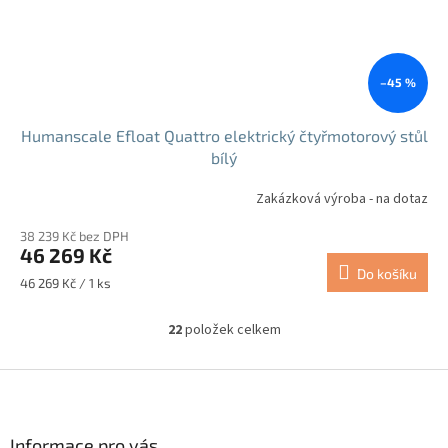
–45 %
Humanscale Efloat Quattro elektrický čtyřmotorový stůl
bílý
Zakázková výroba - na dotaz
38 239 Kč bez DPH
46 269 Kč
Do košíku
Měrná
46 269 Kč / 1 ks
cena:
22
položek celkem
O
v
l
Z
á
á
d
p
a
a
Informace pro vás