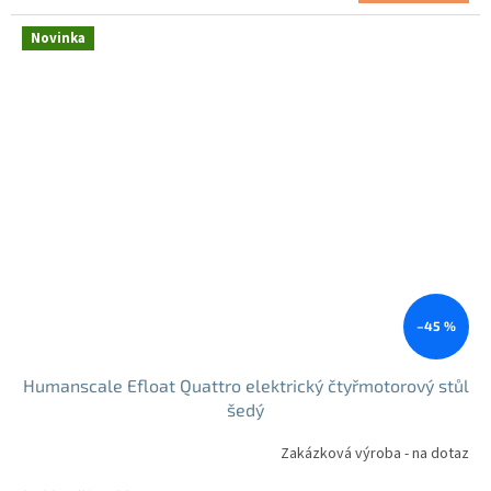
cena:
Novinka
–45 %
Humanscale Efloat Quattro elektrický čtyřmotorový stůl
šedý
Zakázková výroba - na dotaz