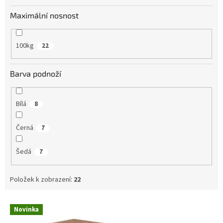
Maximální nosnost
100kg
22
Barva podnoží
Bílá
8
Černá
7
Šedá
7
Položek k zobrazení:
22
V
Novinka
ý