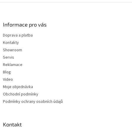
l
Z
á
á
d
p
a
a
Informace pro vás
c
t
í
Doprava a platba
í
p
Kontakty
r
v
Showroom
k
Servis
y
Reklamace
v
ý
Blog
p
Video
i
Moje objednávka
s
u
Obchodní podmínky
Podmínky ochrany osobních údajů
Kontakt