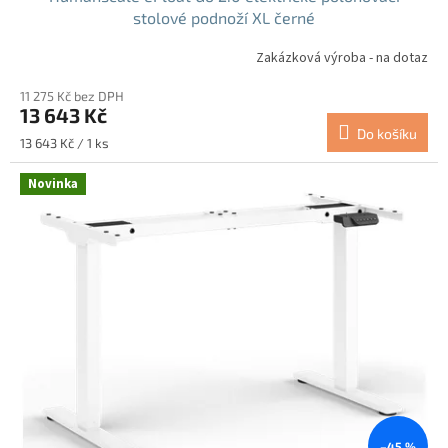
stolové podnoží XL černé
Zakázková výroba - na dotaz
11 275 Kč bez DPH
13 643 Kč
Do košíku
Měrná
13 643 Kč / 1 ks
cena:
Novinka
–45 %