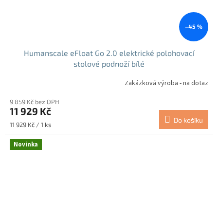
–45 %
Humanscale eFloat Go 2.0 elektrické polohovací
stolové podnoží bílé
Zakázková výroba - na dotaz
9 859 Kč bez DPH
11 929 Kč
Do košíku
Měrná
11 929 Kč / 1 ks
cena:
Novinka