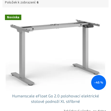
Položek k zobrazení:
6
V
Novinka
ý
p
i
s
p
r
o
d
u
k
t
ů
–45 %
Humanscale eFloat Go 2.0 polohovací elektrické
stolové podnoží XL stříbrné