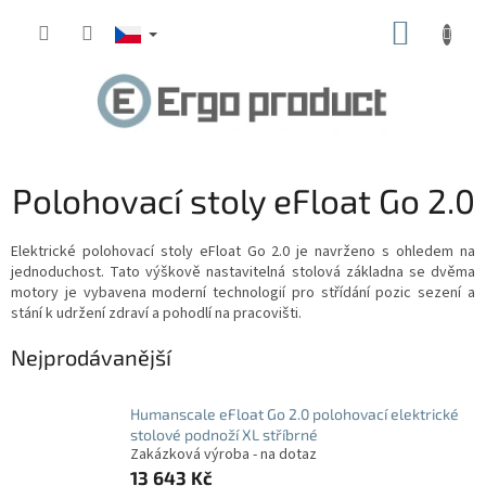
Přejít
NÁKUP
na
obsah
KOŠÍK
Polohovací stoly eFloat Go 2.0
Elektrické polohovací stoly eFloat Go 2.0 je navrženo s ohledem na
jednoduchost.
Tato výškově nastavitelná stolová základna se dvěma
motory je vybavena moderní technologií pro střídání pozic sezení a
stání k udržení zdraví a pohodlí na pracovišti.
Nejprodávanější
Humanscale eFloat Go 2.0 polohovací elektrické
stolové podnoží XL stříbrné
Zakázková výroba - na dotaz
13 643 Kč