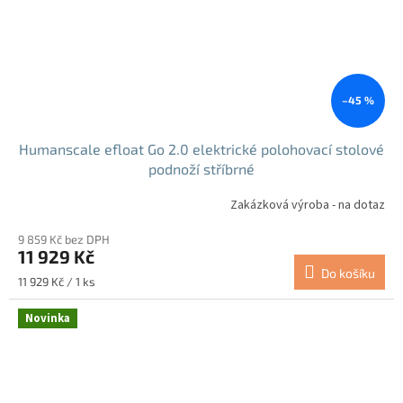
–45 %
Humanscale efloat Go 2.0 elektrické polohovací stolové
podnoží stříbrné
Zakázková výroba - na dotaz
9 859 Kč bez DPH
11 929 Kč
Do košíku
Měrná
11 929 Kč / 1 ks
cena:
Novinka