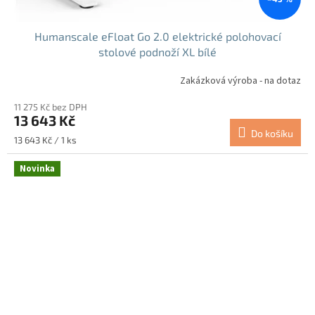
Humanscale eFloat Go 2.0 elektrické polohovací
stolové podnoží XL bílé
Zakázková výroba - na dotaz
11 275 Kč bez DPH
13 643 Kč
Do košíku
Měrná
13 643 Kč / 1 ks
cena:
Novinka