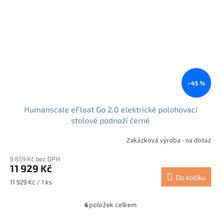
–45 %
Humanscale eFloat Go 2.0 elektrické polohovací
stolové podnoží černé
Zakázková výroba - na dotaz
9 859 Kč bez DPH
11 929 Kč
Do košíku
Měrná
11 929 Kč / 1 ks
cena:
6
položek celkem
O
v