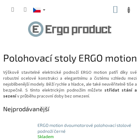
Přejít
NÁKUP
na
obsah
KOŠÍK
Polohovací stoly ERGO motion
Výškově stavitelné elektrické podnoží ERGO motion patří díky své
robustní ocelové konstrukci a elegantnímu a čistému vzhledu mezi
nejoblíbenější modely. Běží rychle a hladce, ale také neuvěřitelně tiše a
bezpečně. S tímto elektrickým podnožím
můžete
střídat stání a
sezení
v průběhu pracovní doby bez omezení.
Nejprodávanější
ERGO motion dvoumotorové polohovací stolové
podnoží černé
Skladem