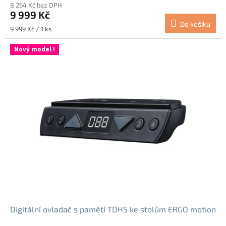
8 264 Kč bez DPH
9 999 Kč
Do košíku
Měrná
9 999 Kč / 1 ks
cena:
Nový model !
Digitální ovladač s pamětí TDH5 ke stolům ERGO motion