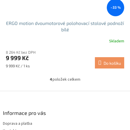
–33 %
ERGO motion dvoumotorové polohovací stolové podnoží
bílé
Skladem
Průměrné
hodnocení
8 264 Kč bez DPH
produktu
9 999 Kč
je
Do košíku
5,0
Měrná
9 999 Kč / 1 ks
z
cena:
5
4
položek celkem
hvězdiček.
O
v
l
Z
á
á
d
p
a
a
Informace pro vás
c
t
í
Doprava a platba
í
p