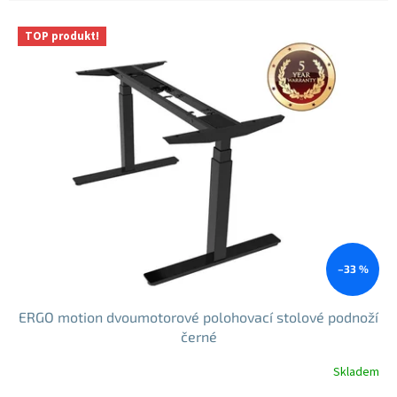
V
TOP produkt!
ý
p
i
s
p
r
o
d
u
k
t
ů
–33 %
ERGO motion dvoumotorové polohovací stolové podnoží
černé
Skladem