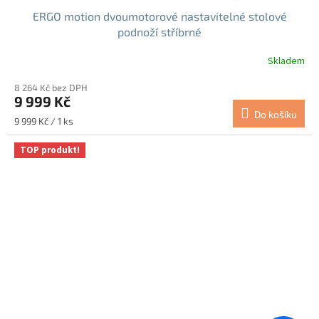
ERGO motion dvoumotorové nastavitelné stolové
podnoží stříbrné
Skladem
Průměrné
hodnocení
8 264 Kč bez DPH
produktu
9 999 Kč
je
Do košíku
5,0
Měrná
9 999 Kč / 1 ks
z
cena:
5
TOP produkt!
hvězdiček.