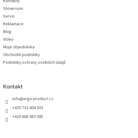
Kontakty
r
v
Showroom
k
Servis
y
Reklamace
v
ý
Blog
p
Video
i
Moje objednávka
s
u
Obchodní podmínky
Podmínky ochrany osobních údajů
Kontakt
info
@
ergo-product.cz
+420 733 404 303
+420 608 983 095