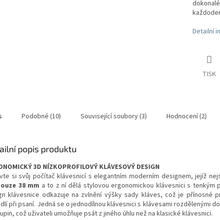
dokonalé
každodenn
Detailní 
TISK
s
Podobné (10)
Související soubory (3)
Hodnocení (2)
ailní popis produktu
ONOMICKÝ 3D NÍZKOPROFILOVÝ KLÁVESOVÝ DESIGN
vte si svůj počítač klávesnicí s elegantním moderním designem, jejíž nejsi
pouze 38 mm
a to z ní dělá stylovou ergonomickou klávesnici s tenkým p
gn klávesnice odkazuje na zvlnění výšky sady kláves, což je přínosné p
dlí při psaní. Jedná se o jednodílnou klávesnici s klávesami rozdělenými d
kupin, což uživateli umožňuje psát z jiného úhlu než na klasické klávesnici.