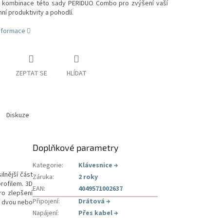
 kombinace této sady PERIDUO Combo pro zvýšení vaší
í produktivity a pohodlí.
informace
ZEPTAT SE
HLÍDAT
Diskuze
Doplňkové parametry
Kategorie
:
Klávesnice
→
lnější část
Záruka
:
2 roky
rofilem. 3D
EAN
:
4049571002637
ro zlepšení
Připojení
:
Drátová
→
o dvou nebo
Napájení
:
Přes kabel
→