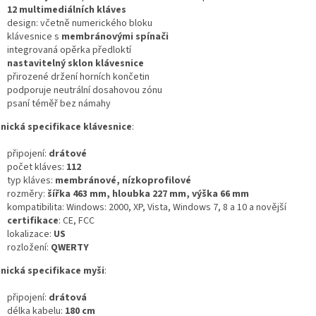
12 multimediálních kláves
design: včetně numerického bloku
klávesnice s
membránovými spínači
integrovaná opěrka předloktí
nastavitelný sklon klávesnice
přirozené držení horních končetin
podporuje neutrální dosahovou zónu
psaní téměř bez námahy
nická specifikace klávesnice
:
připojení:
drátové
počet kláves:
112
typ kláves:
membránové, nízkoprofilové
rozměry:
šířka 463 mm, hloubka 227 mm, výška 66 mm
kompatibilita: Windows: 2000, XP, Vista, Windows 7, 8 a 10 a novější
certifikace
: CE, FCC
lokalizace:
US
rozložení:
QWERTY
nická specifikace myši
:
připojení:
drátová
délka kabelu:
180 cm