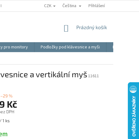
CZK
Čeština
REKLAMACE
BLOG
VIDEO
MOJE OBJEDNÁVKA
Přihlášení
OBCHOD
NÁKUPNÍ
Prázdný košík
KOŠÍK
ky pro monitory
Podložky pod klávesnice a myši
Ergonomické p
esnice a vertikální myš
11611
–29 %
9 Kč
 bez DPH
/ 1 ks
dem