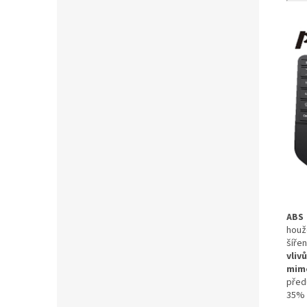
ABS
houž
šířen
vliv
mimo
před
35% 