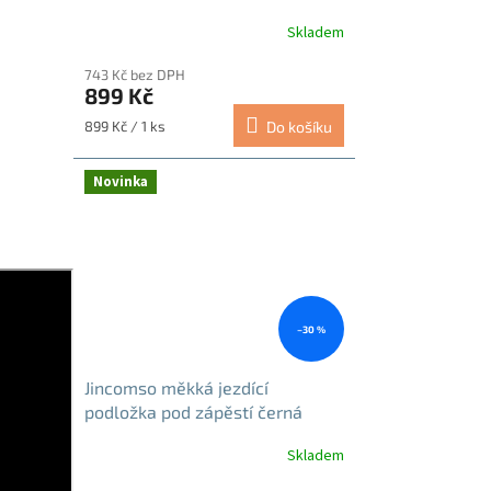
Skladem
743 Kč bez DPH
899 Kč
Měrná
899 Kč / 1 ks
Do košíku
cena:
Novinka
–30 %
Jincomso měkká jezdící
podložka pod zápěstí černá
Skladem