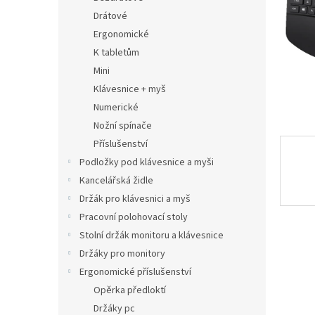
n
Drátové
e
Ergonomické
l
K tabletům
Mini
Klávesnice + myš
Numerické
Nožní spínače
Příslušenství
Podložky pod klávesnice a myši
Kancelářská židle
Držák pro klávesnici a myš
Pracovní polohovací stoly
Stolní držák monitoru a klávesnice
Držáky pro monitory
Ergonomické příslušenství
Opěrka předloktí
Držáky pc