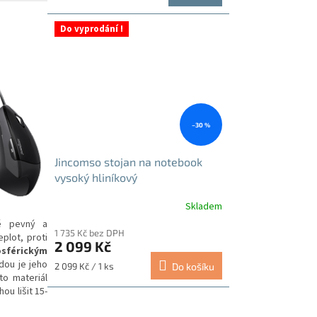
z
cena:
5
hvězdiček.
Do vyprodání !
–30 %
Jincomso stojan na notebook
vysoký hliníkový
Skladem
Průměrné
hodnocení
ě pevný a
1 735 Kč bez DPH
produktu
plot, proti
2 099 Kč
je
sférickým
5,0
dou je jeho
Měrná
2 099 Kč / 1 ks
Do košíku
z
to materiál
cena:
5
ou lišit 15-
hvězdiček.