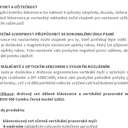
FORT A UŽITEČNOST
ápěcí kolečko klávesnice lze naklonit 4 způsoby (dopředu, dozadu, doleva 
ástí klávesnice je vestavěný nakloněný nožní stojánek pro nastavení výšky
cím vašim paží.
TEČNÁ SCHOPNOST PŘIZPŮSOBIT SE DOKONALÉMU ÚHLU PSANÍ
esnice má nastavitelný nožní stojánek pro ty, kteří potřebují lépe vidět 
 je dodávána s magnetickým nástavcem opěrky rukou, který lze připevni
i opěrky rukou. Toto nastavení vám poskytne negativní pozici náklonu, aby
ální polohu zápěstí.
TIKÁLNÍ MYŠ S OPTICKÝM SENZOREM S VYSOKÝM ROZLIŠENÍM
 sada je dodávána s drátovou ergonomickou vertikální myší s optickým
kým rozlišením a DPI 1000/1600, která vám poskytne pohodlné pohyby p
é hodiny, což z ní dělá perfektní volbu ke zvýšení vaší každodenní produkti
ifikace
: drátový set dělené klávesnice a vertikální pravoruké m
DUO 505 Combo černá model 11611.
ody produktu
:
klávesnicový set včetně vertikální pravoruké myši
4-směrným
naklápěcím rolovacím kolečkem uprostřed