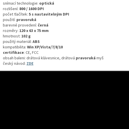
snímací technologie:
optická
rozlišení:
800 / 1600 DPI
počet tlačítek:
5 s nastavitelným DPI
použití:
pravoruká
barevné provedení:
černá
rozměry:
120 x 63 x 75 mm
hmotnost:
102 g
použitý materiál:
ABS
kompatibilita:
Win XP/Vista/7/8/10
certifikace
:
CE, FCC
obsah baleni: drátová klávesnice, drátová
pravoruká
myš
český návod:
ZDE