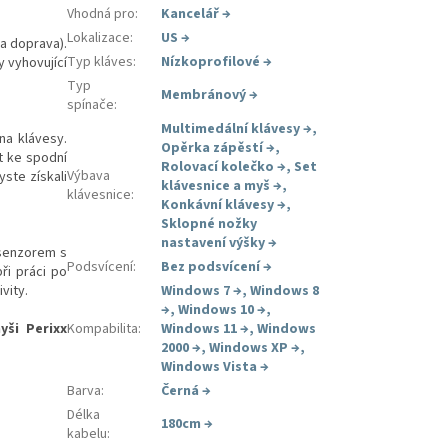
Vhodná pro
:
Kancelář
→
Lokalizace
:
US
→
a doprava).
Typ kláves
:
Nízkoprofilové
→
 vyhovující
Typ
Membránový
→
spínače
:
Multimedální klávesy
→
,
na klávesy.
Opěrka zápěstí
→
,
t ke spodní
Rolovací kolečko
→
,
Set
Výbava
ste získali
klávesnice a myš
→
,
klávesnice
:
Konkávní klávesy
→
,
Sklopné nožky
nastavení výšky
→
 senzorem s
Podsvícení
:
Bez podsvícení
→
ři práci po
vity.
Windows 7
→
,
Windows 8
→
,
Windows 10
→
,
yši Perixx
Kompabilita
:
Windows 11
→
,
Windows
2000
→
,
Windows XP
→
,
Windows Vista
→
Barva
:
Černá
→
Délka
180cm
→
kabelu
: