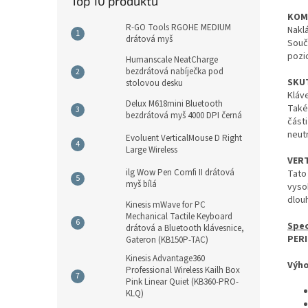
Top 10 produktů
KOM
R-GO Tools RGOHE MEDIUM
Nakl
drátová myš
Souč
pozi
Humanscale NeatCharge
bezdrátová nabíječka pod
SKU
stolovou desku
Kláv
Delux M618mini Bluetooth
Také
bezdrátová myš 4000 DPI černá
část
neutr
Evoluent VerticalMouse D Right
Large Wireless
VER
ilg Wow Pen Comfi II drátová
Tato
myš bílá
vyso
dlouh
Kinesis mWave for PC
Mechanical Tactile Keyboard
Spec
drátová a Bluetooth klávesnice,
PERI
Gateron (KB150P-TAC)
Kinesis Advantage360
Výh
Professional Wireless Kailh Box
Pink Linear Quiet (KB360-PRO-
KLQ)