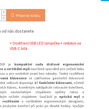
Přidat do košíku
 od nás dostanete
+ Osvětlení USB LED lampička + redukce na
USB-C bílá
O-505 je
kompaktní sada drátové ergonomické
ce a vertikální myši
navržené speciálně pro snížení tlaku
ukou a pro uvolněné psaní bez námahy. Tenká rozdělená
ovaná klávesnice
se zakřivenou geometrií klávesové
plné velkosti disponuje
17 funkčními klávesami
, včetně
lních kláves, 4-směrným naklápěcím rolovacím kolečkem,
vaným nastavitelným stojánkem opěrky rukou a
elným nožním stojánkem. Součástí je
optická myš s
 rozlišením
a vertikálním ergonomickým designem,
m poskytne komfort při práci po dlouhé hodiny. Využijte