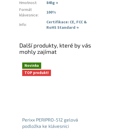
Hmotnost
:
845g
→
Formát
100%
klávesnice
:
Certifikace: CE, FCC &
Info
:
RoHS Standard
→
Další produkty, které by vás
mohly zajímat
Novinka
TOP produkt!
Perixx PERIPRO-512 gelová
podložka ke klávesnici