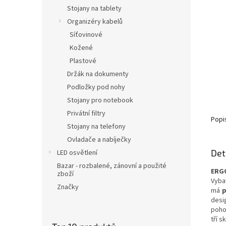
Stojany na tablety
Organizéry kabelů
Síťovinové
Kožené
Plastové
Držák na dokumenty
Podložky pod nohy
Stojany pro notebook
Privátní filtry
Popi
Stojany na telefony
Ovladače a nabíječky
Det
LED osvětlení
Bazar - rozbalené, zánovní a použité
ERG
zboží
Vyba
Značky
má
desi
poho
tří s