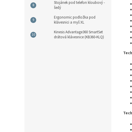
Stojánek pod telefon kloubový -
šedý
Ergonomic podložka pod
klávesnici a myš XL
Kinesis Advantage360 SmartSet
drátová klávesnice (KB360-KLQ)
Tech
Tech