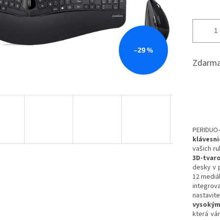
–29 %
Zdarma
PERIDU
klávesni
vašich r
3D-tvar
desky v 
12 mediá
integro
nastavit
vysokým
která vá