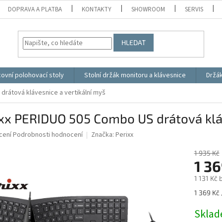
DOPRAVA A PLATBA
KONTAKTY
SHOWROOM
SERVIS
HLEDAT
ovní polohovací stoly
Stolní držák monitoru a klávesnice
Držá
drátová klávesnice a vertikální myš
xx PERIDUO 505 Combo US drátová kláv
né
cení
Podrobnosti hodnocení
Značka:
Perixx
ní
u
1 935 Kč
1 36
1 131 Kč
Měrná
1 369 Kč 
ek.
cena:
Skla