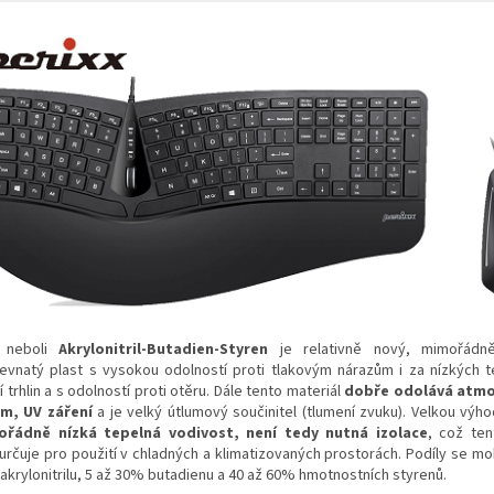
neboli
Akrylonitril-Butadien-Styren
je relativně nový, mimořádn
evnatý plast s vysokou odolností proti tlakovým nárazům i za nízkých te
í trhlin a s odolností proti otěru. Dále tento materiál
dobře odolává atmo
ům, UV záření
a je velký útlumový součinitel (tlumení zvuku). Velkou výho
řádně nízká tepelná vodivost, není tedy nutná izolace
, což ten
určuje pro použití v chladných a klimatizovaných prostorách. Podíly se moh
akrylonitrilu, 5 až 30% butadienu a 40 až 60% hmotnostních styrenů.