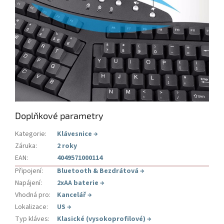
Doplňkové parametry
Kategorie
:
Klávesnice
→
Záruka
:
2 roky
EAN
:
4049571000114
Připojení
:
Bluetooth & Bezdrátová
→
Napájení
:
2xAA baterie
→
Vhodná pro
:
Kancelář
→
Lokalizace
:
US
→
Typ kláves
:
Klasické (vysokoprofilové)
→