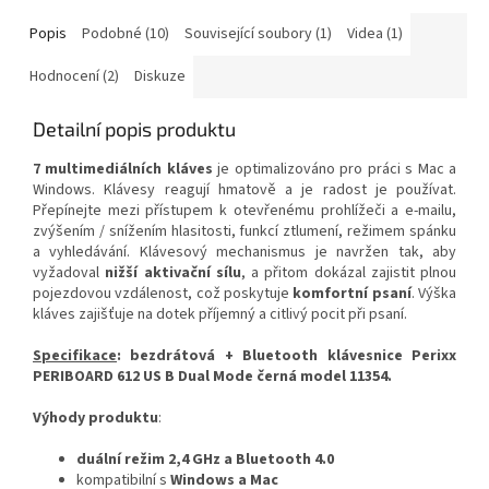
Popis
Podobné (10)
Související soubory (1)
Videa (1)
Hodnocení (2)
Diskuze
Detailní popis produktu
7 multimediálních kláves
je optimalizováno pro práci s Mac a
Windows. Klávesy reagují hmatově a je radost je používat.
Přepínejte mezi přístupem k otevřenému prohlížeči a e-mailu,
zvýšením / snížením hlasitosti, funkcí ztlumení, režimem spánku
a vyhledávání. Klávesový mechanismus je navržen tak, aby
vyžadoval
nižší aktivační sílu
, a přitom dokázal zajistit plnou
pojezdovou vzdálenost, což poskytuje
komfortní psaní
. Výška
kláves zajišťuje na dotek příjemný a citlivý pocit při psaní.
Specifikace
:
bezdrátová + Bluetooth
klávesnice Perixx
PERIBOARD 612 US B Dual Mode černá model 11354.
Výhody produktu
:
duální režim 2,4 GHz a Bluetooth 4.0
kompatibilní s
Windows a Mac