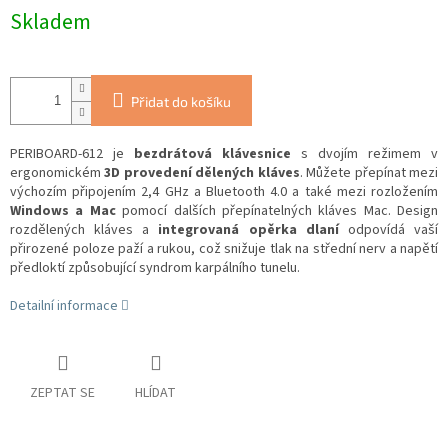
Skladem
Přidat do košíku
PERIBOARD-612 je
bezdrátová klávesnice
s dvojím režimem v
ergonomickém
3D provedení dělených kláves
. Můžete přepínat mezi
výchozím připojením 2,4 GHz a Bluetooth 4.0 a také mezi rozložením
Windows a Mac
pomocí dalších přepínatelných kláves Mac. Design
rozdělených kláves a
integrovaná opěrka dlaní
odpovídá vaší
přirozené poloze paží a rukou, což snižuje tlak na střední nerv a napětí
předloktí způsobující syndrom karpálního tunelu.
Detailní informace
ZEPTAT SE
HLÍDAT