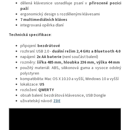
dělená klávesnice usnadňuje psaní v
přirozené pozici
paží
ergonomický design s rozdělenými klávesami
7 multimediálních
kláves
integrovaná opěrka dlaní
Technická specifikace
:
připojení:
bezdrátové
rozhraní: USB 2.0 -
duální režim 2,4 GHz a Bluetooth 4.0
napájení:
2x AA baterie
(není součást balení)
rozměry:
šířka 485 mm, hloubka 236 mm, výška 44 mm
použitý materiál: ABS, silikonová guma a vysoce odolný
polystyren
kompatibilita: Mac OS X 10.10 a vyšší, Windows 10 a vyšší
lokalizace:
US
rozložení:
QWERTY
obsah balení: bezdrátová klávesnice, USB Dongle
uživatelský návod:
ZDE