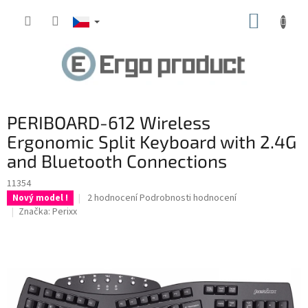
Přejít
NÁKUP
na
obsah
KOŠÍK
PERIBOARD-612 Wireless
Ergonomic Split Keyboard with 2.4G
and Bluetooth Connections
11354
Průměrné
2 hodnocení
Podrobnosti hodnocení
Nový model !
hodnocení
Značka:
Perixx
produktu
je
4,5
z
5
hvězdiček.