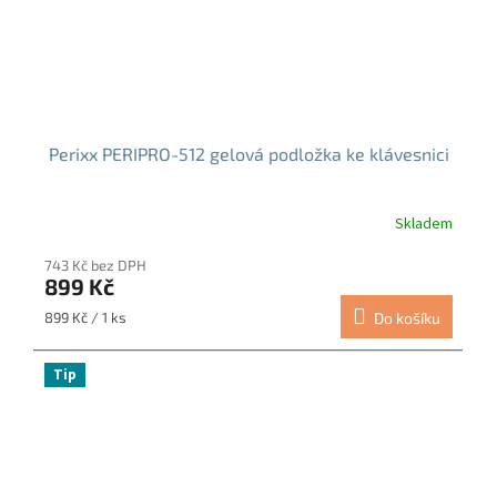
Perixx PERIPRO-512 gelová podložka ke klávesnici
Skladem
743 Kč bez DPH
899 Kč
Měrná
899 Kč / 1 ks
Do košíku
cena:
Tip