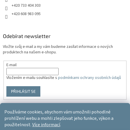
+420 733 404 303
+420 608 983 095
Odebírat newsletter
Vložte svůj e-mail a my vám budeme zasílat informace o nových
produktech na našem e-shopu.
E-mail
Vložením e-mailu souhlasíte s
podmínkami ochrany osobních údajů
PŘIHLÁSIT SE
Používáme cookies, abychom vám umožnili pohodlné
Vytvořil Shoptet
prohlížení webu a mohli zlepšovat jeho funkce, výkon a
použitelnost.
Více informací
.