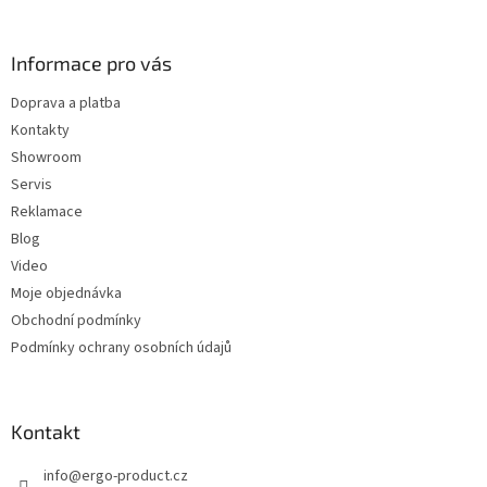
á
p
a
Informace pro vás
t
Doprava a platba
í
Kontakty
Showroom
Servis
Reklamace
Blog
Video
Moje objednávka
Obchodní podmínky
Podmínky ochrany osobních údajů
Kontakt
info
@
ergo-product.cz