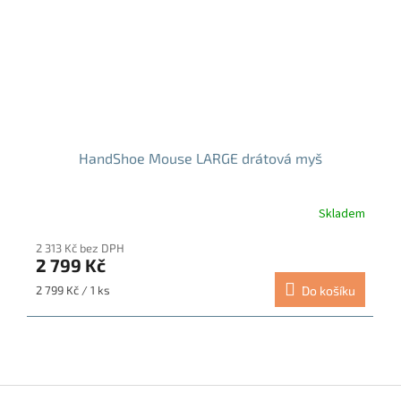
HandShoe Mouse LARGE drátová myš
Skladem
Průměrné
hodnocení
2 313 Kč bez DPH
produktu
2 799 Kč
je
5,0
Měrná
2 799 Kč / 1 ks
Do košíku
z
cena:
5
hvězdiček.
Z