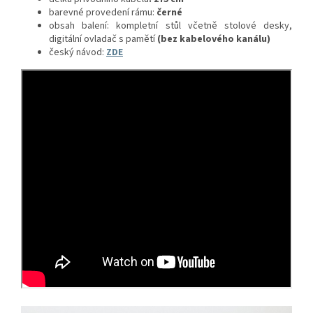
barevné provedení rámu:
černé
obsah balení:
kompletní stůl včetně stolové desky,
digitální ovladač s pamětí
(bez kabelového kanálu)
český návod:
ZDE