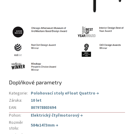
Doplňkové parametry
Kategorie
:
Polohovací stoly eFloat Quattro
→
Záruka
:
10 let
EAN
:
807978803694
Pohon
:
Elektrický čtyřmotorový
→
Rozměr
584x1473mm
→
stolu
: