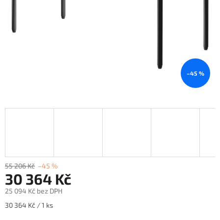
–45 %
55 206 Kč
–45 %
30 364 Kč
25 094 Kč bez DPH
Měrná
30 364 Kč / 1 ks
cena: