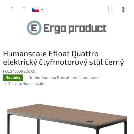
Přejít
NÁKUP
na
obsah
KOŠÍK
Humanscale Efloat Quattro
elektrický čtyřmotorový stůl černý
FQ12460DRBLWAN
Průměrné
Neohodnoceno
Podrobnosti hodnocení
Novinka
hodnocení
Značka:
Humanscale
produktu
je
0,0
z
5
hvězdiček.