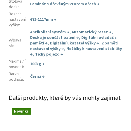
Stolová
Laminát s dřevěným vzorem ořech
→
deska
:
Rozsah
nastavení
672-1117mm
→
výšky
:
Antikolizní systém
→
,
Automatický reset
→
,
Deska je součást balení
→
,
Digitální ovladač s
Výbava
pamětí
→
,
Digitální ukazatel výšky
→
,
2 paměti
rámu
:
nastavení výšky
→
,
Nožičky k nastavení stability
→
,
Tichý pojezd
→
Maximální
100kg
→
nosnost
:
Barva
Černá
→
podnoží
:
Další produkty, které by vás mohly zajímat
Novinka