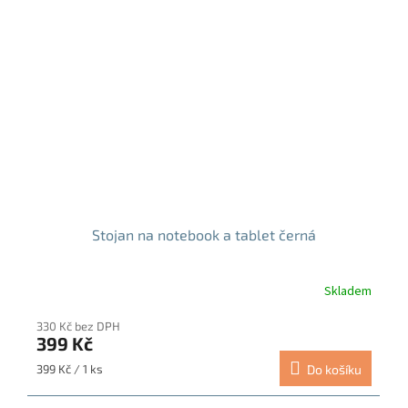
Stojan na notebook a tablet černá
Skladem
Průměrné
hodnocení
330 Kč bez DPH
produktu
399 Kč
je
5,0
Měrná
399 Kč / 1 ks
Do košíku
z
cena:
5