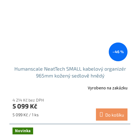
–46 %
Humanscale NeatTech SMALL kabelový organizér
965mm kožený sedlově hnědý
Vyrobeno na zakázku
4 214 Kč bez DPH
5 099 Kč
Měrná
5 099 Kč / 1 ks
Do košíku
cena:
Novinka