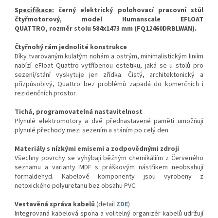
Specifikace:
černý elektrický polohovací pracovní stůl
čtyřmotorový, model Humanscale EFLOAT
QUATTRO, rozměr stolu 584x1473 mm (FQ12460DRBLWAN).
Čtyřnohý rám jednolité konstrukce
Díky tvarovaným kulatým nohám a ostrým, minimalistickým liniím
nabízí eFloat Quattro vytříbenou estetiku, jaká se u stolů pro
sezení/stání vyskytuje jen zřídka.
Čistý, architektonický a
přizpůsobivý, Quattro bez problémů zapadá do komerčních i
rezidenčních prostor.
Tichá, programovatelná nastavitelnost
Plynulé elektromotory a dvě přednastavené paměti umožňují
plynulé přechody mezi sezením a stáním po celý den.
Materiály s nízkými emisemi a zodpovědnými zdroji
Všechny povrchy se vyhýbají běžným chemikáliím z Červeného
seznamu a varianty MDF s práškovým nástřikem neobsahují
formaldehyd.
Kabelové komponenty jsou vyrobeny z
netoxického polyuretanu bez obsahu PVC.
Vestavěná správa kabelů
(detail
ZDE
)
Integrovaná kabelová spona a volitelný organizér kabelů udržují