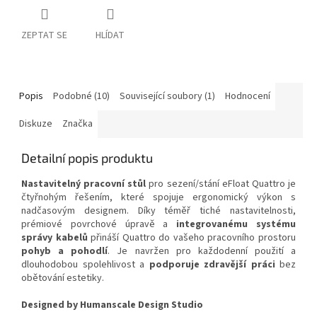
ZEPTAT SE
HLÍDAT
Popis
Podobné (10)
Související soubory (1)
Hodnocení
Diskuze
Značka
Detailní popis produktu
Nastavitelný pracovní stůl
pro sezení/stání eFloat Quattro je
čtyřnohým řešením, které spojuje ergonomický výkon s
nadčasovým designem.
Díky téměř tiché nastavitelnosti,
prémiové povrchové úpravě a
integrovanému systému
správy kabelů
přináší Quattro do vašeho pracovního prostoru
pohyb a pohodlí
.
Je navržen pro každodenní použití a
dlouhodobou spolehlivost a
podporuje zdravější práci
bez
obětování estetiky.
Designed by Humanscale Design Studio