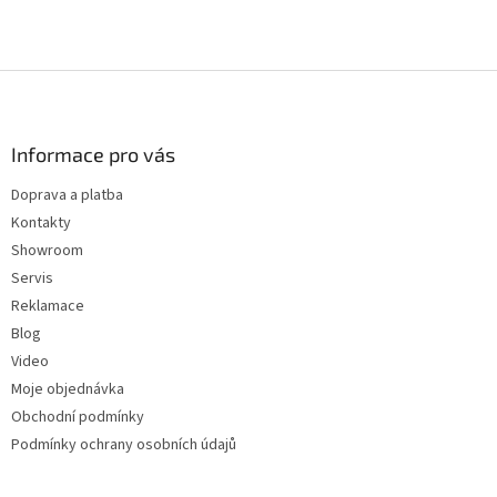
hvězdiček.
Z
á
p
a
Informace pro vás
t
Doprava a platba
í
Kontakty
Showroom
Servis
Reklamace
Blog
Video
Moje objednávka
Obchodní podmínky
Podmínky ochrany osobních údajů