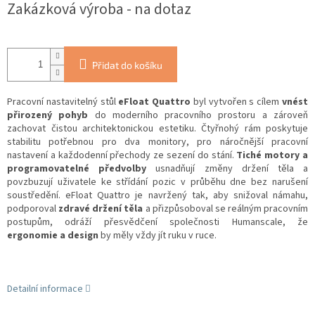
Zakázková výroba - na dotaz
Přidat do košíku
Pracovní nastavitelný stůl
eFloat Quattro
byl vytvořen s cílem
vnést
přirozený pohyb
do moderního pracovního prostoru a zároveň
zachovat čistou architektonickou estetiku.
Čtyřnohý rám poskytuje
stabilitu potřebnou pro dva monitory, pro náročnější pracovní
nastavení a každodenní přechody ze sezení do stání.
Tiché motory a
programovatelné předvolby
usnadňují změny držení těla a
povzbuzují uživatele ke střídání pozic v průběhu dne bez narušení
soustředění.
eFloat Quattro je navržený tak, aby snižoval námahu,
podporoval
zdravé držení těla
a přizpůsoboval se reálným pracovním
postupům, odráží přesvědčení společnosti Humanscale, že
ergonomie a design
by měly vždy jít ruku v ruce.
Detailní informace