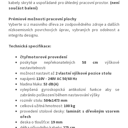
kabely skryté a uspořádané pro úhledný pracovní prostor.
(není
součást balení)
Prémiové možnosti pracovní plochy
Vyberte si z masivního dřeva ze zodpovědného zdroje a dalších
nízkoemisních povrchových úprav, vybraných pro odolnost a
integritu designu.
Technická specifikace:
čtyřmotorové provedení
poskytuje nepřekonatelných
58 cm
výškové
nastavitelnosti
možnost nastavit až
2 vlastní výškové pozice stolu
napájení
: 110V - 240V AC 50/60 Hz
hladina hluku:
53 dB(A)
vylepšená gyroskopická antikolizní funkce aby se
zabránilo poškození během nastavování výšky
rozměr stolu:
584x1473 mm
celková užitná hmotnost:
100 kg
provedení stolové desky:
laminát s dřevěným vzorem
ořech
deska o tloušťce:
19 mm
délka přívodního kabelu
: 275 cm