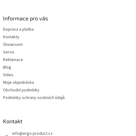
í
á
p
p
r
a
Informace pro vás
v
t
k
Doprava a platba
í
y
Kontakty
v
ý
Showroom
p
Servis
i
Reklamace
s
u
Blog
Video
Moje objednávka
Obchodní podmínky
Podmínky ochrany osobních údajů
Kontakt
info
@
ergo-product.cz