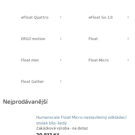
eFloat Quattro
eFloat Go 2.0
ERGO motion
Float
Float mini
Float Micro
Float Gather
Nejprodávanější
Humanscale Float Micro nastavitelný odkládací
stolek bílo-šedý
Zakázková výroba - na dotaz
20 813 Kč