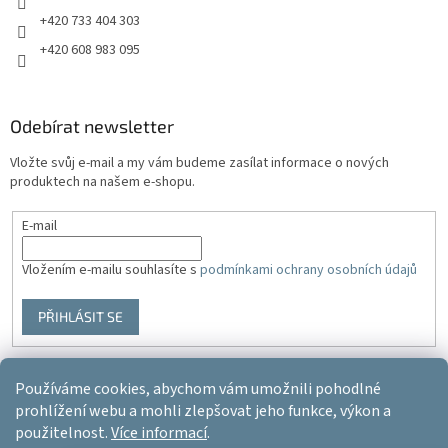
+420 733 404 303
+420 608 983 095
Odebírat newsletter
Vložte svůj e-mail a my vám budeme zasílat informace o nových
produktech na našem e-shopu.
E-mail
Vložením e-mailu souhlasíte s
podmínkami ochrany osobních údajů
PŘIHLÁSIT SE
Používáme cookies, abychom vám umožnili pohodlné
Vytvořil Shoptet
prohlížení webu a mohli zlepšovat jeho funkce, výkon a
použitelnost.
Více informací
.