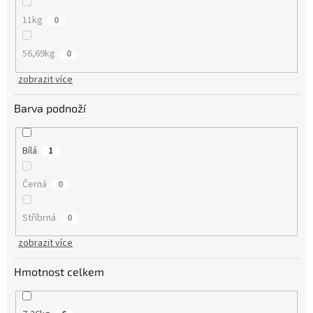
11kg
0
56,69kg
0
zobrazit více
Barva podnoží
Bílá
1
Černá
0
Stříbrná
0
zobrazit více
Hmotnost celkem