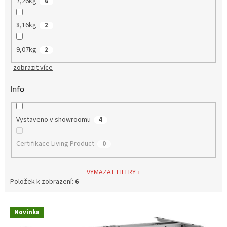
7,26kg
6
8,16kg
2
9,07kg
2
zobrazit více
Info
Vystaveno v showroomu
4
Certifikace Living Product
0
VYMAZAT FILTRY
Položek k zobrazení:
6
V
Novinka
ý