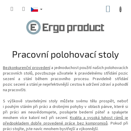
Přejít
NÁKUP
na
obsah
KOŠÍK
Pracovní polohovací stoly
Bezkonkurenční provedení
a jednoduchost použití našich polohovacích
pracovních stolů, povzbuzuje uživatele k pravidelnému střídání pozic
sezení a stání během pracovního procesu. Pravidelně střídání
pozic sezení a stání je nejefektivnější cestou k udržení zdraví a pohodlí
na pracovišti.
S výškově stavitelnými stoly můžete svému tělu prospět, neboť
i pouhým stáním při práci a drobnými pohyby v oblasti pánve, které si
při práci ani neuvědomujete, posilujete bederní páteř a spalujete
mnohem více kalorií než při sezení.
Kvalita a vysoká tuhost rámů je
předpokladem dobře provedené práce bez kompromisů
. Pokud při
práci stojíte, jste navíc mnohem bystřejší a výkonnější.