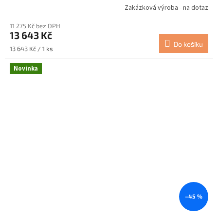
Zakázková výroba - na dotaz
11 275 Kč bez DPH
13 643 Kč
Do košíku
Měrná
13 643 Kč / 1 ks
cena:
Novinka
–45 %