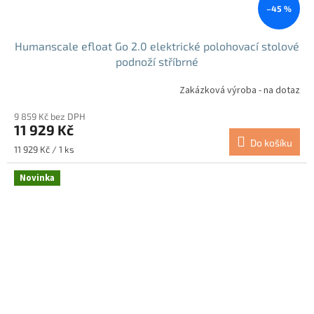
–45 %
Humanscale efloat Go 2.0 elektrické polohovací stolové
podnoží stříbrné
Zakázková výroba - na dotaz
9 859 Kč bez DPH
11 929 Kč
Do košíku
Měrná
11 929 Kč / 1 ks
cena:
Novinka