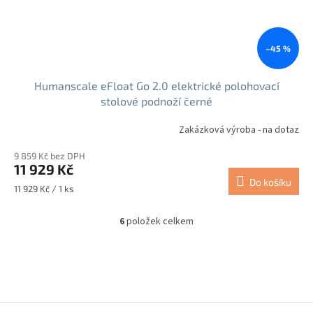
–45 %
Humanscale eFloat Go 2.0 elektrické polohovací
stolové podnoží černé
Zakázková výroba - na dotaz
9 859 Kč bez DPH
11 929 Kč
Do košíku
Měrná
11 929 Kč / 1 ks
cena:
6
položek celkem
O
v
l
á
d
a
c
Z