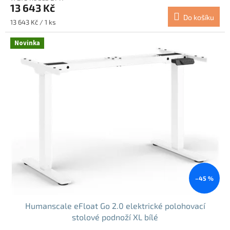
13 643 Kč
Do košíku
Měrná
13 643 Kč / 1 ks
cena:
Novinka
–45 %
Humanscale eFloat Go 2.0 elektrické polohovací
stolové podnoží XL bílé