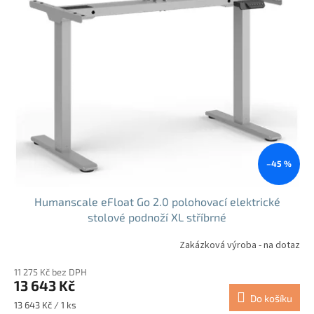
p
i
s
p
r
o
d
u
k
t
ů
–45 %
Humanscale eFloat Go 2.0 polohovací elektrické
stolové podnoží XL stříbrné
Zakázková výroba - na dotaz
11 275 Kč bez DPH
13 643 Kč
Do košíku
Měrná
13 643 Kč / 1 ks