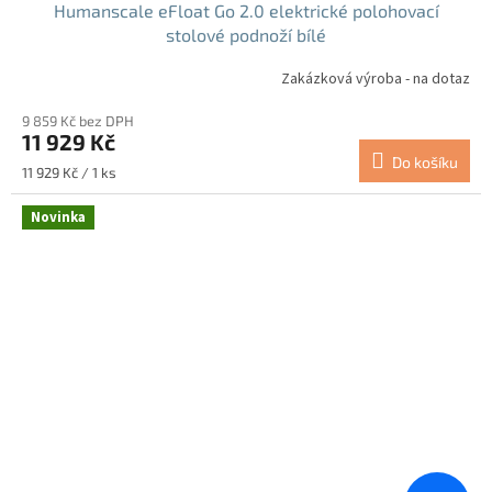
Humanscale eFloat Go 2.0 elektrické polohovací
stolové podnoží bílé
Zakázková výroba - na dotaz
9 859 Kč bez DPH
11 929 Kč
Do košíku
Měrná
11 929 Kč / 1 ks
cena:
Novinka