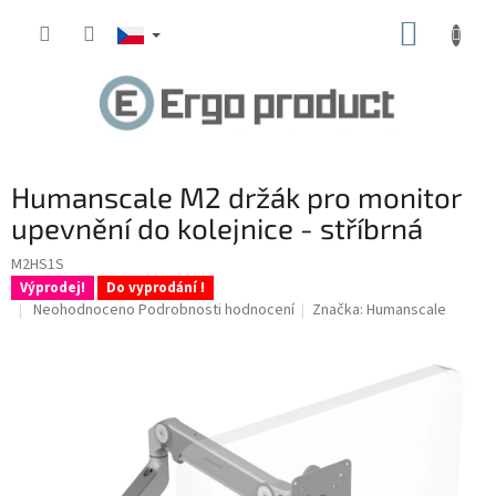
Přejít
NÁKUP
na
obsah
KOŠÍK
Humanscale M2 držák pro monitor
upevnění do kolejnice - stříbrná
M2HS1S
Výprodej!
Do vyprodání !
Průměrné
Neohodnoceno
Podrobnosti hodnocení
Značka:
Humanscale
hodnocení
produktu
je
0,0
z
5
hvězdiček.