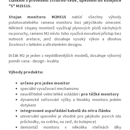
článkem v provedení stříbrno-šedé, upevnění do kolejnice
"S" M2SS1S.
Stojan monitoru M2HS1S
nabízí všechny výhody
polohovatelného ramena monitoru bez jakýchkoliv omezení.
Některé stojany monitorů využívají plynových pístů náchylných
na poruchy, rameno M2 místo toho využívá inovativní přístup bez
nutnosti aretace, jenž dosahuje vysoký výkon a dlouhou
životnost v lehkém a ultratenkém designu.
Držák M2 je jeden z nejoblíbenějších modelů, dosahuje výborný
poměr cena - design - kvalita.
Výhody produktu:
určeno pro jeden monitor
speciální vyvažovací mechanismu
neuvěřitelně velmi lehké ovládání i
pro těžké monitory
dynamické seřizování výšky a hloubky monitoru jedním
dotykem
integrované uspořádání kabelů do nitra článku
universální upevnění je vhodné pro jakýkoliv povrch (do
průchodky, na svěrku, na zeď, do kolejnice)
demontáž monitoru v několika vteřinách díky