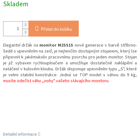
Skladem
Přidat do košíku
Elegantní držák na
monitor M2SS1S
nové generace v barvě stříbrno-
šedé s upevněním na zeď, je nejtenčím dostupným stojanem, který lze
připevnit k jakémukoliv pracovnímu povrchu pro jeden monitor. Stojan
je již vybaven rychloupínačem a umožňuje dostatečné naklápění a
natáčení v kulovém kloubu. Držák disponuje upevněním typu ,,S", které
je velmi stabilní konstrukce. Jedná se TOP model s váhou do 9 kg,
musíte odečíst váhu ,,nohy" vašeho stávajícího monitoru.
Detailní informace