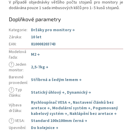
V případě objednávky většího počtu stojanů pro monitory je
dodávána pouze 1 sada imbusových klíčů pro 1- 5 kusů stojanů.
Doplňkové parametry
Kategorie
:
Držáky pro monitory
→
Záruka
:
10 let
EAN
:
810008203743
Modelová
M2
→
řada
:
?
Jeden
2,5-7kg
→
monitor
:
Barevné
Stříbrná a šedým lemem
→
provedení
:
?
Typ
Statický úhlový
→
,
Dynamický
→
článku
:
Rychloupínač VESA
→
,
Nastavení článků bez
Výbava
aretace
→
,
Modulární systém
→
,
Pogumovaný
držáku
:
kabelový systém
→
,
Naklápění bez aretace
→
?
VESA
:
Standard 100x100mm černá
→
Upevnění
:
Do kolejnice
→