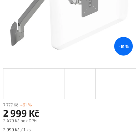
–61 %
7 777 Kč
–61 %
2 999 Kč
2 479 Kč bez DPH
Měrná
2 999 Kč / 1 ks
cena: