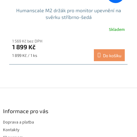
Humanscale M2 držák pro monitor upevnění na
svěrku stříbrno-šedá
Skladem
1 569 Kč bez DPH
1 899 Kč
Měrná
1 899 Kč / 1 ks
Do košíku
cena:
Z
á
p
a
Informace pro vás
t
Doprava a platba
í
Kontakty