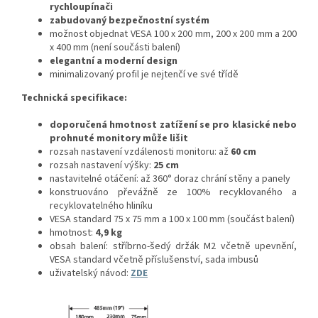
rychloupínači
zabudovaný bezpečnostní systém
možnost objednat VESA 100 x 200 mm, 200 x 200 mm a 200
x 400 mm (není součásti balení)
elegantní a moderní design
minimalizovaný profil je nejtenčí ve své třídě
Technická specifikace:
doporučená hmotnost zatížení se pro klasické
nebo
prohnuté monitory může lišit
rozsah nastavení vzdálenosti monitoru: až
60 cm
rozsah nastavení výšky:
25 cm
nastavitelné otáčení: až 360° doraz chrání stěny a panely
konstruováno převážně ze 100% recyklovaného a
recyklovatelného hliníku
VESA standard 75 x 75 mm a 100 x 100 mm (součást balení)
hmotnost:
4,9 kg
obsah balení: stříbrno-šedý držák M2 včetně upevnění,
VESA standard včetně příslušenství, sada imbusů
uživatelský návod:
ZDE