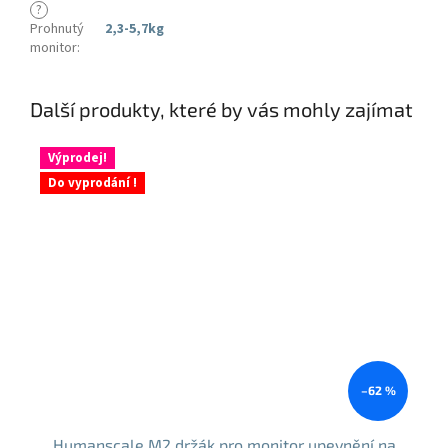
?
Prohnutý
2,3-5,7kg
monitor
:
Další produkty, které by vás mohly zajímat
Výprodej!
Do vyprodání !
–62 %
Humanscale M2 držák pro monitor upevnění na