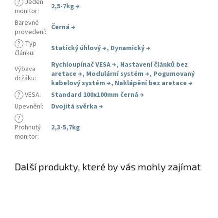
?
Jeden
2,5-7kg
→
monitor
:
Barevné
Černá
→
provedení
:
?
Typ
Statický úhlový
→
,
Dynamický
→
článku
:
Rychloupínač VESA
→
,
Nastavení článků bez
Výbava
aretace
→
,
Modulární systém
→
,
Pogumovaný
držáku
:
kabelový systém
→
,
Naklápění bez aretace
→
?
VESA
:
Standard 100x100mm černá
→
Upevnění
:
Dvojitá svěrka
→
?
Prohnutý
2,3-5,7kg
monitor
:
Další produkty, které by vás mohly zajímat