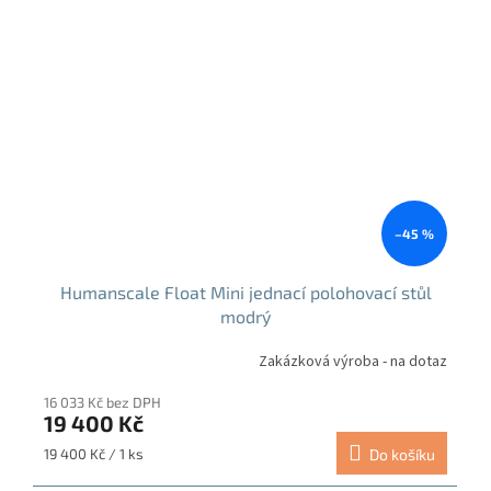
–45 %
Humanscale Float Mini jednací polohovací stůl
modrý
Zakázková výroba - na dotaz
16 033 Kč bez DPH
19 400 Kč
Měrná
19 400 Kč / 1 ks
Do košíku
cena: