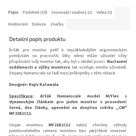
Popis
Podobné (10)
Související soubory (1)
Videa (2)
Hodnocení
Diskuze
Značka
Detailní popis produktu
Držák pro monitor patří k nejzákladnějším ergonomickým
pomůckám na pracovišti. Díky němu může uživatel vždy
přizpůsobit svůj monitor tak, aby byl v ideální pozici.
Nastavení
vzdálenosti a výšky monitoru
tak oceňuje mnoho uživatelů.
Stojany Humanscale se řadí mezi průkopníky v této oblasti.
Designér: Rajiv Katawala
Specifikace
: držák Humanscale model M/Flex s
dynamickým článkem pro jeden monitor v provedení:
černá, dva články,
upevnění na dvojitou svěrku ,,CM"
MF21B1C12.
Stojan monitoru
MF21B1C12
nabízí všechny výhody
polohovatelného ramena monitoru bez jakýchkoli omezení.