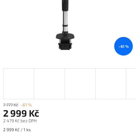
–61 %
7 777 Kč
–61 %
2 999 Kč
2 479 Kč bez DPH
Měrná
2 999 Kč / 1 ks
cena: