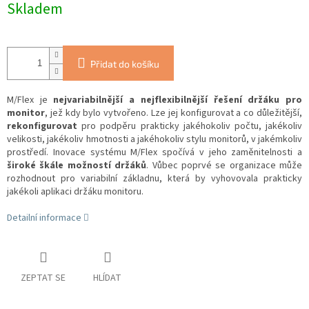
Skladem
Přidat do košíku
M/Flex je
nejvariabilnější a nejflexibilnější řešení držáku pro
monitor
, jež kdy bylo vytvořeno. Lze jej konfigurovat a co důležitější,
rekonfigurovat
pro podpěru prakticky jakéhokoliv počtu, jakékoliv
velikosti, jakékoliv hmotnosti a jakéhokoliv stylu monitorů, v jakémkoliv
prostředí. Inovace systému M/Flex spočívá v jeho zaměnitelnosti a
široké škále možností držáků
. Vůbec poprvé se organizace může
rozhodnout pro variabilní základnu, která by vyhovovala prakticky
jakékoli aplikaci držáku monitoru.
Detailní informace
ZEPTAT SE
HLÍDAT