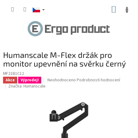
Přejít
NÁKUP
na
obsah
KOŠÍK
Humanscale M-Flex držák pro
monitor upevnění na svěrku černý
MF21B1C12
Průměrné
Neohodnoceno
Podrobnosti hodnocení
Akce
Výprodej!
hodnocení
Značka:
Humanscale
produktu
je
0,0
z
5
hvězdiček.