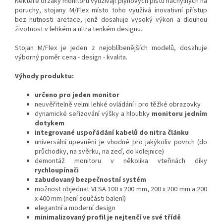
Některé držáky monitorů využívají plynových pístů náchylných na
poruchy, stojany M/Flex místo toho využívá inovativní přístup
bez nutnosti aretace, jenž dosahuje vysoký výkon a dlouhou
životnost v lehkém a ultra tenkém designu.
Stojan M/Flex je jeden z nejoblíbenějších modelů, dosahuje
výborný poměr cena - design - kvalita.
Výhody produktu:
určeno pro jeden monitor
neuvěřitelně velmi lehké ovládání i pro těžké obrazovky
dynamické seřizování výšky a hloubky
monitoru jedním
dotykem
integrované uspořádání kabelů do nitra článku
universální upevnění je vhodné pro jakýkoliv povrch (do
průchodky, na svěrku, na zeď, do kolejnice)
demontáž monitoru v několika vteřinách díky
rychloupínači
zabudovaný bezpečnostní systém
možnost objednat VESA 100 x 200 mm, 200 x 200 mm a 200
x 400 mm (není součásti balení)
elegantní a moderní design
minimalizovaný profil je nejtenčí ve své třídě