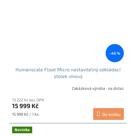
–45 %
Humanscale Float Micro nastavitelný odkládací
stolek vínový
Zakázková výroba - na dotaz
13 222 Kč bez DPH
15 999 Kč
Měrná
15 999 Kč / 1 ks
Do košíku
cena:
Novinka