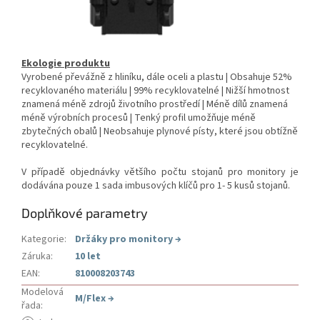
Ekologie produktu
Vyrobené převážně z hliníku, dále oceli a plastu | Obsahuje 52%
recyklovaného materiálu | 99% recyklovatelné | Nižší hmotnost
znamená méně zdrojů životního prostředí | Méně dílů znamená
méně výrobních procesů | Tenký profil umožňuje méně
zbytečných obalů | Neobsahuje plynové písty, které jsou obtížně
recyklovatelné.
V případě objednávky většího počtu stojanů pro monitory je
dodávána pouze 1 sada imbusových klíčů pro 1- 5 kusů stojanů.
Doplňkové parametry
Kategorie
:
Držáky pro monitory
→
Záruka
:
10 let
EAN
:
810008203743
Modelová
M/Flex
→
řada
: