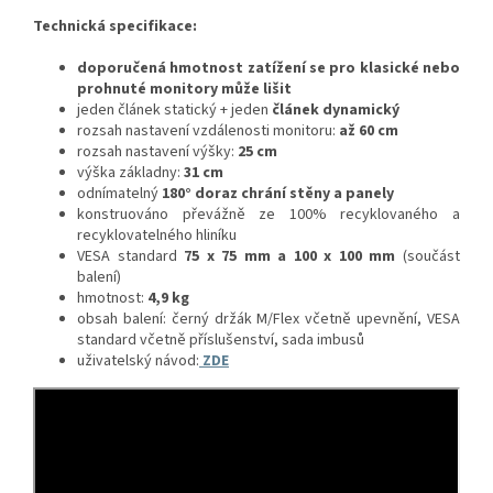
Technická specifikace:
doporučená hmotnost zatížení se pro klasické nebo
prohnuté monitory může lišit
jeden článek statický + jeden
článek dynamický
rozsah nastavení vzdálenosti monitoru:
až 60 cm
rozsah nastavení výšky:
25 cm
výška základny:
31 cm
odnímatelný
180° doraz chrání stěny a panely
konstruováno převážně ze 100% recyklovaného a
recyklovatelného hliníku
VESA standard
75 x 75 mm a 100 x 100 mm
(součást
balení)
hmotnost:
4,9 kg
obsah balení: černý držák M/Flex včetně upevnění, VESA
standard včetně příslušenství, sada imbusů
uživatelský návod:
ZDE