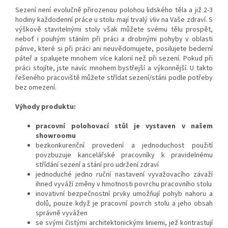
Sezení není evolučně přirozenou polohou lidského těla a již 2-3
hodiny každodenní práce u stolu mají trvalý vliv na Vaše zdraví. S
výškově stavitelnými stoly však můžete svému tělu prospět,
neboť i pouhým stáním při práci a drobnými pohyby v oblasti
pánve, které si při práci ani neuvědomujete, posilujete bederní
páteř a spalujete mnohem více kalorií než při sezení. Pokud při
práci stojíte, jste navíc mnohem bystřejší a výkonnější. U takto
řešeného pracoviště můžete střídat sezení/stáni podle potřeby
bez omezení.
Výhody produktu:
pracovní polohovací stůl je vystaven v našem
showroomu
bezkonkurenční provedení a jednoduchost použití
povzbuzuje kancelářské pracovníky k pravidelnému
střídání sezení a stání pro udržení zdraví
jednoduché jedno ruční nastavení vyvažovacího závaží
ihned vyváží změny v hmotnosti povrchu pracovního stolu
inovativní bezpečnostní prvky umožňují pohyb nahoru a
dolů, pouze když je pracovní povrch stolu a jeho obsah
správně vyvážen
se svými čistými architektonickými liniemi, jež kontrastují