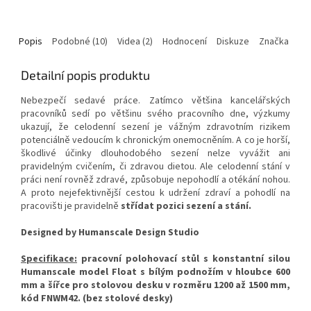
Popis
Podobné (10)
Videa (2)
Hodnocení
Diskuze
Značka
Detailní popis produktu
Nebezpečí sedavé práce. Zatímco většina kancelářských
pracovníků sedí po většinu svého pracovního dne, výzkumy
ukazují, že celodenní sezení je vážným zdravotním rizikem
potenciálně vedoucím k chronickým onemocněním. A co je horší,
škodlivé účinky dlouhodobého sezení nelze vyvážit ani
pravidelným cvičením, či zdravou dietou. Ale celodenní stání v
práci není rovněž zdravé, způsobuje nepohodlí a otékání nohou.
A proto nejefektivnější cestou k udržení zdraví a pohodlí na
pracovišti je pravidelně
střídat pozici sezení a stání.
Designed by Humanscale Design Studio
Specifikace:
pracovní polohovací stůl s konstantní silou
Humanscale model Float s bílým podnožím v hloubce 600
mm a šířce pro stolovou desku v rozměru 1200 až 1500 mm,
kód FNWM42. (bez stolové desky)