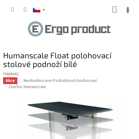
Přejít
NÁKUP
na
obsah
KOŠÍK
Humanscale Float polohovací
stolové podnoží bílé
FNWM42
Průměrné
Neohodnoceno
Podrobnosti hodnocení
Akce
hodnocení
Značka:
Humanscale
produktu
je
0,0
z
5
hvězdiček.