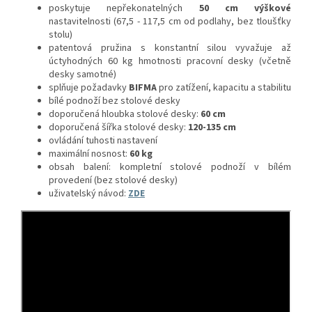
poskytuje nepřekonatelných
50 cm výškové
nastavitelnosti (67,5 - 117,5 cm od podlahy, bez tloušťky
stolu)
patentová pružina s konstantní silou vyvažuje až
úctyhodných 60 kg hmotnosti pracovní desky (včetně
desky samotné)
splňuje požadavky
BIFMA
pro zatížení, kapacitu a stabilitu
bílé podnoží bez stolové desky
doporučená hloubka stolové desky:
60 cm
doporučená šířka stolové desky:
120-135 cm
ovládání tuhosti nastavení
maximální nosnost:
60 kg
obsah balení: kompletní stolové podnoží v bílém
provedení (bez stolové desky)
uživatelský návod:
ZDE