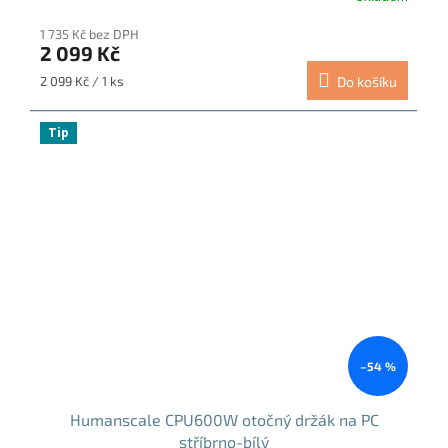
1 735 Kč bez DPH
2 099 Kč
Měrná
2 099 Kč / 1 ks
Do košíku
cena:
Tip
–54 %
Humanscale CPU600W otočný držák na PC
stříbrno-bílý