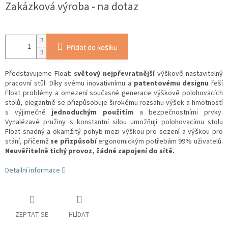
Zakázková výroba - na dotaz
Přidat do košíku
Představujeme Float:
světový nejpřevratnější
výškově nastavitelný
pracovní stůl. Díky svému inovativnímu a
patentovému designu
řeší
Float problémy a omezení současné generace výškově polohovacích
stolů, elegantně se přizpůsobuje širokému rozsahu výšek a hmotností
s výjimečně
jednoduchým použitím
a bezpečnostními prvky.
Vynalézavé pružiny s konstantní silou umožňují polohovacímu stolu
Float snadný a okamžitý pohyb mezi výškou pro sezení a výškou pro
stání, přičemž
se přizpůsobí
ergonomickým potřebám 99% uživatelů.
Neuvěřitelně tichý provoz, žádné zapojení do sítě.
Detailní informace
ZEPTAT SE
HLÍDAT