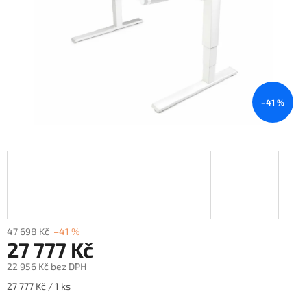
–41 %
47 698 Kč
–41 %
27 777 Kč
22 956 Kč bez DPH
Měrná
27 777 Kč / 1 ks
cena: