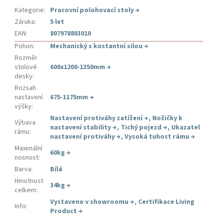
Kategorie
:
Pracovní polohovací stoly
→
Záruka
:
5 let
EAN
:
807978803010
Pohon
:
Mechanický s kostantní silou
→
Rozměr
stolové
600x1200-1350mm
→
desky
:
Rozsah
nastavení
675-1175mm
→
výšky
:
Nastavení protiváhy zatížení
→
,
Nožičky k
Výbava
nastavení stability
→
,
Tichý pojezd
→
,
Ukazatel
rámu
:
nastavení protiváhy
→
,
Vysoká tuhost rámu
→
Maximální
60kg
→
nosnost
:
Barva
:
Bílá
Hmotnost
34kg
→
celkem
:
Vystaveno v showroomu
→
,
Certifikace Living
Info
:
Product
→