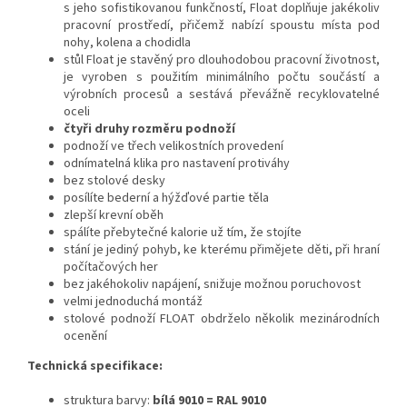
s jeho sofistikovanou funkčností, Float doplňuje jakékoliv
pracovní prostředí, přičemž nabízí spoustu místa pod
nohy, kolena a chodidla
stůl Float je stavěný pro dlouhodobou pracovní životnost,
je vyroben s použitím minimálního počtu součástí a
výrobních procesů a sestává převážně recyklovatelné
oceli
čtyři druhy rozměru podnoží
podnoží ve třech velikostních provedení
odnímatelná klika pro nastavení protiváhy
bez stolové desky
posílíte bederní a hýžďové partie těla
zlepší krevní oběh
spálíte přebytečné kalorie už tím, že stojíte
stání je jediný pohyb, ke kterému přimějete děti, při hraní
počítačových her
bez jakéhokoliv napájení, snižuje možnou poruchovost
velmi jednoduchá montáž
stolové podnoží FLOAT obdrželo několik mezinárodních
ocenění
Technická specifikace:
struktura barvy:
bílá 9010 = RAL 9010