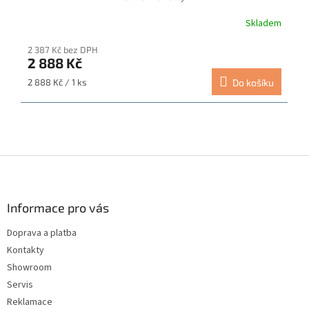
Skladem
2 387 Kč bez DPH
2 888 Kč
Měrná
2 888 Kč / 1 ks
Do košíku
cena:
Z
á
p
a
Informace pro vás
t
Doprava a platba
í
Kontakty
Showroom
Servis
Reklamace