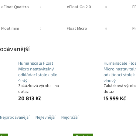
eFloat Quattro
eFloat Go 2.0
E
Float mini
Float Micro
F
odávanější
Humanscale Float
Humanscale Flo
Micro nastavitelný
Micro nastavitel
odkládací stolek bílo-
odkládací stolek
šedý
vínový
Zakázková výroba - na
Zakázková výroba
dotaz
dotaz
20 813 Kč
15 999 Kč
Nejprodávanější
Nejlevnější
Nejdražší