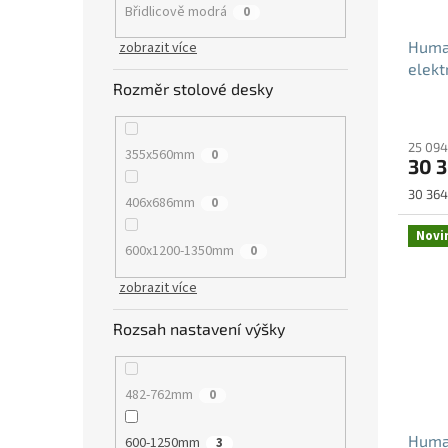
Břidlicově modrá
0
Human
zobrazit více
elekt
Rozměr stolové desky
25 094
355x560mm
0
30 
Měrná
30 364
406x686mm
0
cena:
Novi
600x1200-1350mm
0
zobrazit více
Rozsah nastavení výšky
482-762mm
0
Human
600-1250mm
3