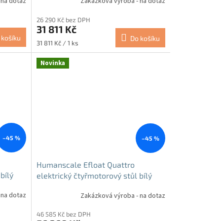
 na dotaz
Zakázková výroba - na dotaz
26 290 Kč bez DPH
31 811 Kč
 košíku
Do košíku
Měrná
31 811 Kč / 1 ks
cena:
Novinka
–45 %
–45 %
Humanscale Efloat Quattro
bílý
elektrický čtyřmotorový stůl bílý
 na dotaz
Zakázková výroba - na dotaz
46 585 Kč bez DPH