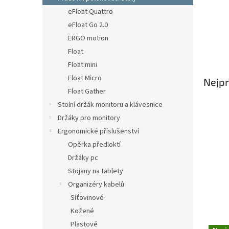
n
eFloat Quattro
e
eFloat Go 2.0
l
ERGO motion
Float
Float mini
Float Micro
Nejpr
Float Gather
Stolní držák monitoru a klávesnice
Držáky pro monitory
Ergonomické příslušenství
Opěrka předloktí
Držáky pc
Stojany na tablety
Organizéry kabelů
Síťovinové
Kožené
V
Plastové