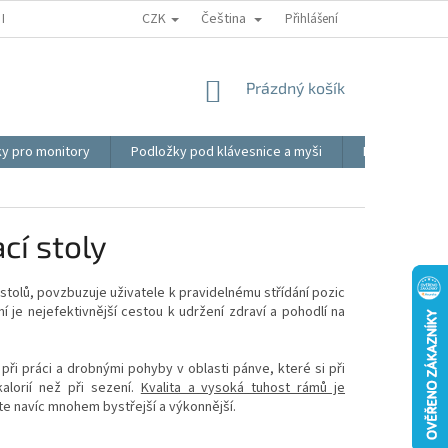
CZK
Čeština
REKLAMACE
BLOG
VIDEO
MOJE OBJEDNÁVKA
Přihlášení
OBCHOD
NÁKUPNÍ
Prázdný košík
KOŠÍK
ky pro monitory
Podložky pod klávesnice a myši
Ergonomické p
cí stoly
stolů, povzbuzuje uživatele k pravidelnému střídání pozic
í je nejefektivnější cestou k udržení zdraví a pohodlí na
ři práci a drobnými pohyby v oblasti pánve, které si při
alorií než při sezení.
Kvalita a vysoká tuhost rámů je
jste navíc mnohem bystřejší a výkonnější.