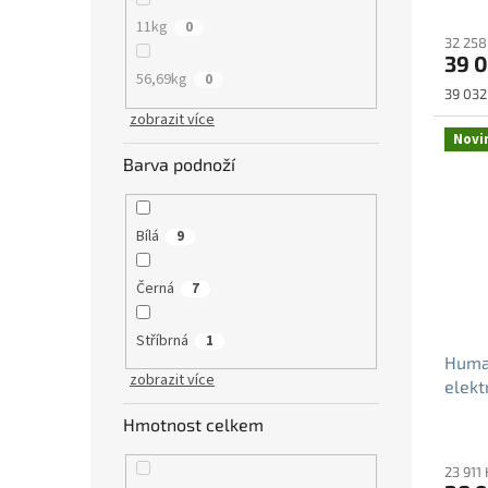
11kg
0
32 258
39 0
56,69kg
0
Měrná
39 032 
cena:
zobrazit více
Novi
Barva podnoží
Bílá
9
Černá
7
Stříbrná
1
Human
zobrazit více
elekt
Hmotnost celkem
23 911