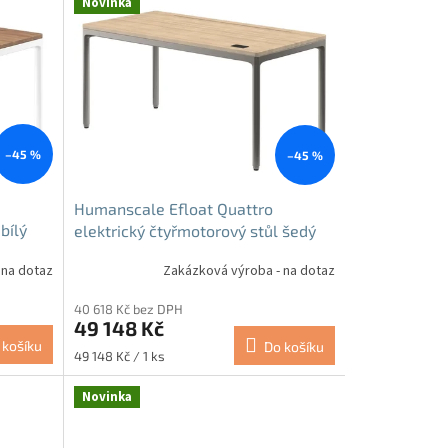
Novinka
–45 %
–45 %
Humanscale Efloat Quattro
bílý
elektrický čtyřmotorový stůl šedý
 na dotaz
Zakázková výroba - na dotaz
40 618 Kč bez DPH
49 148 Kč
 košíku
Do košíku
Měrná
49 148 Kč / 1 ks
cena:
Novinka