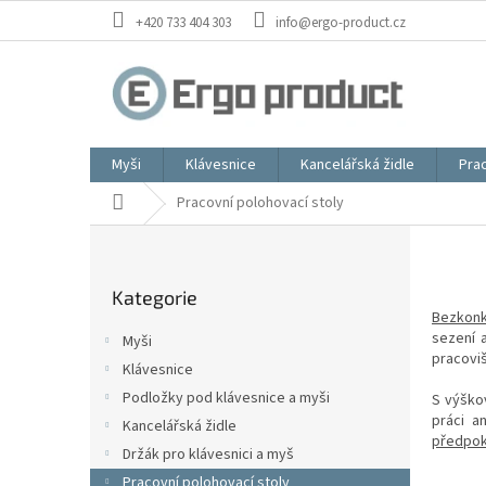
Přejít
+420 733 404 303
info@ergo-product.cz
na
obsah
Myši
Klávesnice
Kancelářská židle
Prac
Domů
Pracovní polohovací stoly
P
o
Přeskočit
s
Kategorie
kategorie
t
Bezkonk
r
sezení a
Myši
a
pracoviš
Klávesnice
n
Podložky pod klávesnice a myši
S výškov
n
práci a
í
Kancelářská židle
předpok
p
Držák pro klávesnici a myš
a
Pracovní polohovací stoly