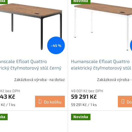
nka
Novinka
–45 %
scale Efloat Quattro
Humanscale Efloat Quattro
rický čtyřmotorový stůl černý
elektrický čtyřmotorový stůl 
Zakázková výroba - na dotaz
Zakázková výroba -
 Kč bez DPH
49 001 Kč bez DPH
743 Kč
59 291 Kč
Do košíku
Do
Měrná
 Kč / 1 ks
59 291 Kč / 1 ks
cena:
nka
Novinka