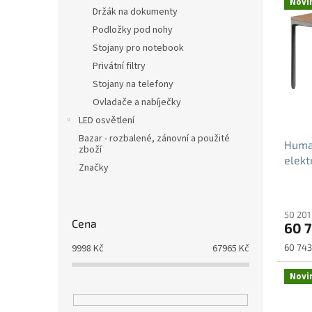
Novi
ý
Držák na dokumenty
p
Podložky pod nohy
i
Stojany pro notebook
s
Privátní filtry
p
Stojany na telefony
r
o
Ovladače a nabíječky
d
LED osvětlení
u
Bazar - rozbalené, zánovní a použité
Human
k
zboží
elekt
t
Značky
ů
50 201
Cena
60 
Měrná
9998
Kč
67965
Kč
60 743
cena:
Novi