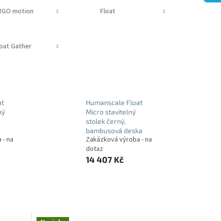
RGO motion
Float
loat Gather
at
Humanscale Float
ný
Micro stavitelný
stolek černý,
bambusová deska
 - na
Zakázková výroba - na
dotaz
14 407 Kč