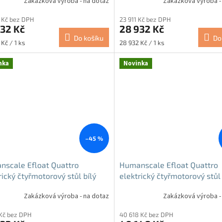
Zakázková výroba - na dotaz
Zakázková výroba -
 Kč bez DPH
23 911 Kč bez DPH
32 Kč
28 932 Kč
Do košíku
Do
Měrná
Kč / 1 ks
28 932 Kč / 1 ks
cena:
nka
Novinka
–45 %
scale Efloat Quattro
Humanscale Efloat Quattro
rický čtyřmotorový stůl bílý
elektrický čtyřmotorový stůl 
Zakázková výroba - na dotaz
Zakázková výroba -
 Kč bez DPH
40 618 Kč bez DPH