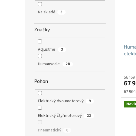
Na skladě
3
Značky
Human
Adjustme
3
elekt
Humanscale
28
56 169
Pohon
67 
Měrná
67 964 
cena:
Elektrický dvoumotorový
9
Novi
Elektrický čtyřmotorový
22
Pneumatický
0