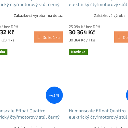
rický čtyřmotorový stůl černý
elektrický čtyřmotorový stůl
Zakázková výroba - na dotaz
Zakázková výroba -
 Kč bez DPH
25 094 Kč bez DPH
32 Kč
30 364 Kč
Do košíku
Do
Měrná
Kč / 1 ks
30 364 Kč / 1 ks
cena:
nka
Novinka
–45 %
scale Efloat Quattro
Humanscale Efloat Quattro
rický čtyřmotorový stůl černý
elektrický čtyřmotorový stůl