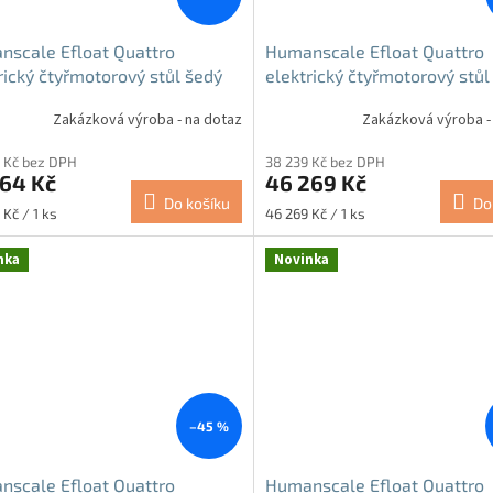
scale Efloat Quattro
Humanscale Efloat Quattro
rický čtyřmotorový stůl šedý
elektrický čtyřmotorový stůl
Zakázková výroba - na dotaz
Zakázková výroba -
 Kč bez DPH
38 239 Kč bez DPH
364 Kč
46 269 Kč
Do košíku
Do
Měrná
 Kč / 1 ks
46 269 Kč / 1 ks
cena:
nka
Novinka
–45 %
scale Efloat Quattro
Humanscale Efloat Quattro