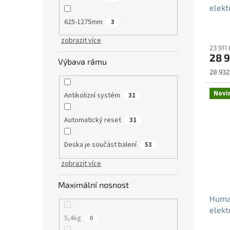
elekt
625-1275mm
3
zobrazit více
23 911
28 9
Výbava rámu
Měrná
28 932 
cena:
Novi
Antikolizní systém
31
Automatický reset
31
Deska je součást balení
53
zobrazit více
Maximální nosnost
Human
elekt
5,4kg
0