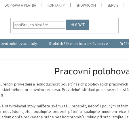
DOPRAVA A PLATBA
KONTAKTY
SHOWROOM
SERVIS
HLEDAT
ovní polohovací stoly
Stolní držák monitoru a klávesnice
Držá
Pracovní polohova
urenční provedení
a jednoduchost použití našich polohovacích pracovních 
 stání během pracovního procesu. Pravidelně střídání pozic sezení a stán
ti.
ě stavitelnými stoly můžete svému tělu prospět, neboť i pouhým stáním p
ni neuvědomujete, posilujete bederní páteř a spalujete mnohem více k
ladem dobře provedené práce bez kompromisů
. Pokud při práci stojíte, 