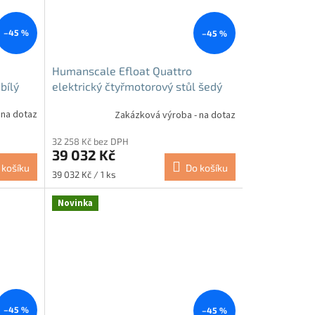
–45 %
–45 %
Humanscale Efloat Quattro
bílý
elektrický čtyřmotorový stůl šedý
 na dotaz
Zakázková výroba - na dotaz
32 258 Kč bez DPH
39 032 Kč
 košíku
Do košíku
Měrná
39 032 Kč / 1 ks
cena:
Novinka
–45 %
–45 %