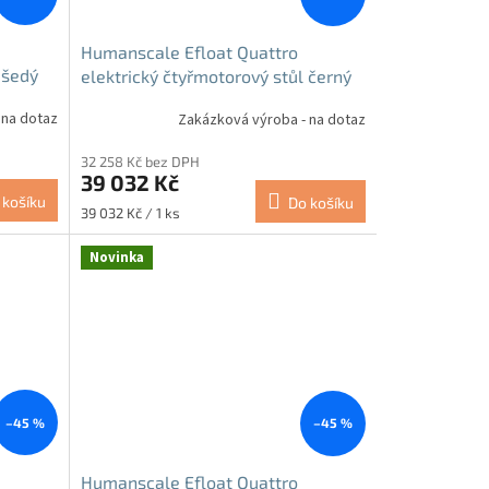
Humanscale Efloat Quattro
 šedý
elektrický čtyřmotorový stůl černý
 na dotaz
Zakázková výroba - na dotaz
32 258 Kč bez DPH
39 032 Kč
 košíku
Do košíku
Měrná
39 032 Kč / 1 ks
cena:
Novinka
–45 %
–45 %
Humanscale Efloat Quattro