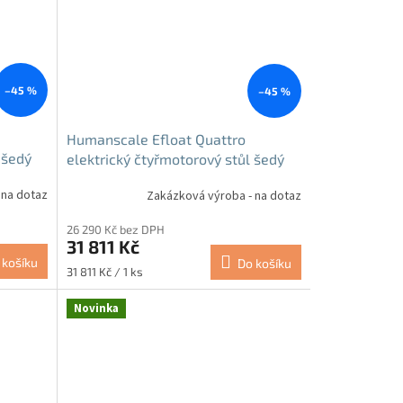
–45 %
–45 %
Humanscale Efloat Quattro
 šedý
elektrický čtyřmotorový stůl šedý
 na dotaz
Zakázková výroba - na dotaz
26 290 Kč bez DPH
31 811 Kč
 košíku
Do košíku
Měrná
31 811 Kč / 1 ks
cena:
Novinka