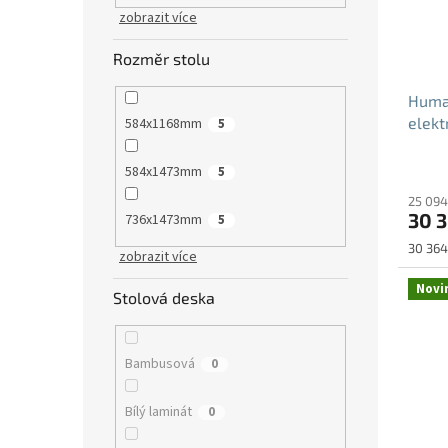
zobrazit více
Rozměr stolu
Human
elekt
584x1168mm
5
584x1473mm
5
25 094
30 
736x1473mm
5
Měrná
30 364
zobrazit více
cena:
Novi
Stolová deska
Bambusová
0
Bílý laminát
0