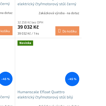
 černý
elektrický čtyřmotorový stůl černý
 na dotaz
Zakázková výroba - na dotaz
32 258 Kč bez DPH
39 032 Kč
 košíku
Do košíku
Měrná
39 032 Kč / 1 ks
cena:
Novinka
–45 %
–45 %
Humanscale Efloat Quattro
 černý
elektrický čtyřmotorový stůl bílý