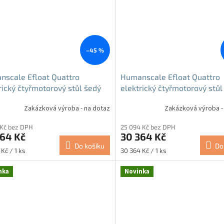
–45 %
scale Efloat Quattro
Humanscale Efloat Quattro
rický čtyřmotorový stůl šedý
elektrický čtyřmotorový stůl
Zakázková výroba - na dotaz
Zakázková výroba -
 Kč bez DPH
25 094 Kč bez DPH
964 Kč
30 364 Kč
Do košíku
Do
Měrná
Kč / 1 ks
30 364 Kč / 1 ks
cena:
nka
Novinka