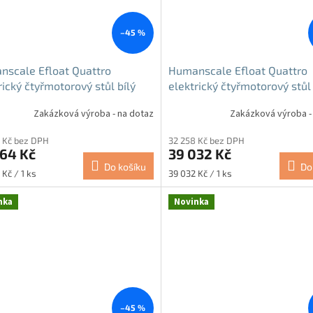
–45 %
scale Efloat Quattro
Humanscale Efloat Quattro
rický čtyřmotorový stůl bílý
elektrický čtyřmotorový stůl 
Zakázková výroba - na dotaz
Zakázková výroba -
 Kč bez DPH
32 258 Kč bez DPH
364 Kč
39 032 Kč
Do košíku
Do
Měrná
 Kč / 1 ks
39 032 Kč / 1 ks
cena:
nka
Novinka
–45 %