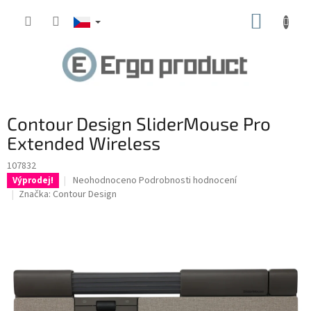
Přejít
NÁKUP
na
obsah
KOŠÍK
Contour Design SliderMouse Pro
Extended Wireless
107832
Průměrné
Neohodnoceno
Podrobnosti hodnocení
Výprodej!
hodnocení
Značka:
Contour Design
produktu
je
0,0
z
5
hvězdiček.