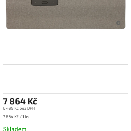
7 864 Kč
6 499 Kč bez DPH
Měrná
7 864 Kč / 1 ks
cena:
Skladem