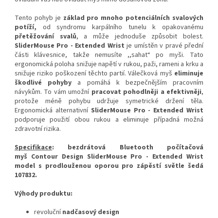
Tento pohyb je
základ pro mnoho potenciálních svalových
potíží,
od syndromu karpálního tunelu k opakovanému
přetěžování svalů
, a může jednoduše způsobit bolest.
SliderMouse Pro - Extended Wrist
je umístěn v pravé přední
části klávesnice, takže nemusíte ,,sahat“ po myši. Tato
ergonomická poloha snižuje napětí v rukou, paži, rameni a krku a
snižuje riziko poškození těchto partií. Válečková myš
eliminuje
škodlivé pohyby
a pomáhá k bezpečnějším pracovním
návykům. To vám umožní
pracovat pohodlněji a efektivněji
,
protože méně pohybu udržuje symetrické držení těla.
Ergonomická alternativní
SliderMouse Pro - Extended Wrist
podporuje použití obou rukou a eliminuje případná možná
zdravotní rizika.
Specifikace
: bezdrátová Bluetooth počítačová
myš Contour Design SliderMouse Pro - Extended Wrist
model s prodlouženou oporou pro zápěstí světle šedá
107832.
Výhody produktu:
revoluční
nadčasový design