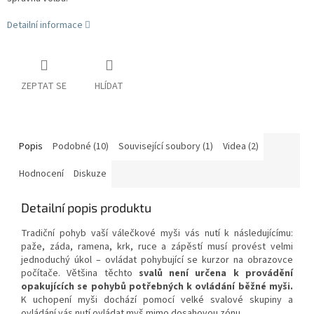
Detailní informace
ZEPTAT SE
HLÍDAT
Popis
Podobné (10)
Související soubory (1)
Videa (2)
Hodnocení
Diskuze
Detailní popis produktu
Tradiční pohyb vaší válečkové myši vás nutí k následujícímu:
paže, záda, ramena, krk, ruce a zápěstí musí provést velmi
jednoduchý úkol – ovládat pohybující se kurzor na obrazovce
počítače. Většina těchto
svalů není určena k provádění
opakujících se pohybů potřebných k ovládání běžné myši.
K uchopení myši dochází pomocí velké svalové skupiny a
ovládání vás nutí ovládat myš mimo dosahovou zónu.