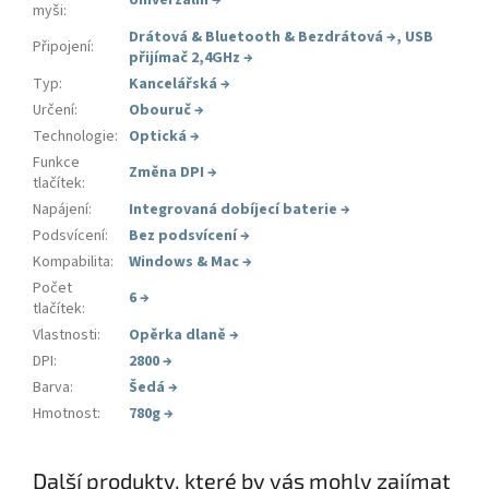
myši
:
Drátová & Bluetooth & Bezdrátová
→
,
USB
Připojení
:
přijímač 2,4GHz
→
Typ
:
Kancelářská
→
Určení
:
Obouruč
→
Technologie
:
Optická
→
Funkce
Změna DPI
→
tlačítek
:
Napájení
:
Integrovaná dobíjecí baterie
→
Podsvícení
:
Bez podsvícení
→
Kompabilita
:
Windows & Mac
→
Počet
6
→
tlačítek
:
Vlastnosti
:
Opěrka dlaně
→
DPI
:
2800
→
Barva
:
Šedá
→
Hmotnost
:
780g
→
Další produkty, které by vás mohly zajímat