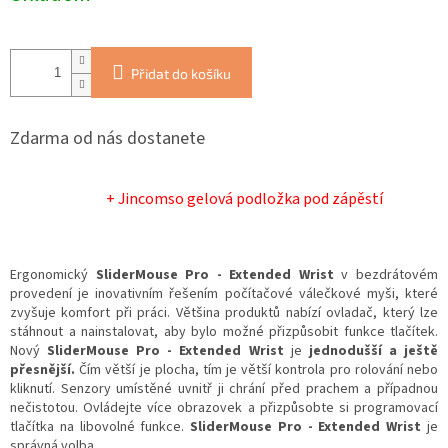
Přidat do košíku
Zdarma od nás dostanete
+ Jincomso gelová podložka pod zápěstí
Ergonomický
SliderMouse Pro - Extended Wrist
v bezdrátovém
provedení je inovativním řešením počítačové válečkové myši, které
zvyšuje komfort při práci. Většina produktů nabízí ovladač, který lze
stáhnout a nainstalovat, aby bylo možné přizpůsobit funkce tlačítek.
Nový
SliderMouse Pro - Extended Wrist
je
jednodušší a ještě
přesnější.
Čím větší je plocha, tím je větší kontrola pro rolování nebo
kliknutí. Senzory umístěné uvnitř ji chrání před prachem a případnou
nečistotou. Ovládejte více obrazovek a přizpůsobte si programovací
tlačítka na libovolné funkce.
SliderMouse Pro - Extended Wrist
je
správná volba.