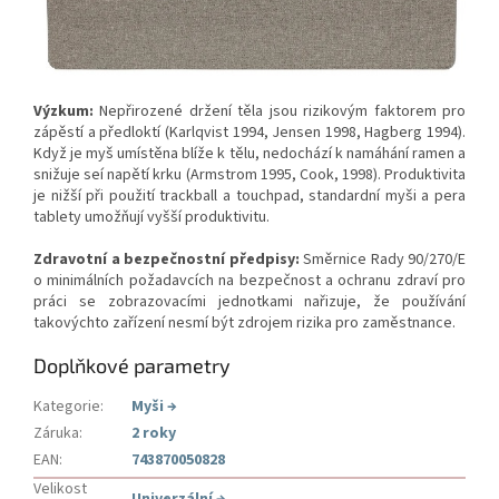
Výzkum:
Nepřirozené držení těla jsou rizikovým faktorem pro
zápěstí a předloktí (Karlqvist 1994, Jensen 1998, Hagberg 1994).
Když je myš umístěna blíže k tělu, nedochází k namáhání ramen a
snižuje seí napětí krku (Armstrom 1995, Cook, 1998). Produktivita
je nižší při použití trackball a touchpad, standardní myši a pera
tablety umožňují vyšší produktivitu.
Zdravotní a bezpečnostní předpisy:
Směrnice Rady 90/270/E
o minimálních požadavcích na bezpečnost a ochranu zdraví pro
práci se zobrazovacími jednotkami nařizuje, že používání
takovýchto zařízení nesmí být zdrojem rizika pro zaměstnance.
Doplňkové parametry
Kategorie
:
Myši
→
Záruka
:
2 roky
EAN
:
743870050828
Velikost
Univerzální
→