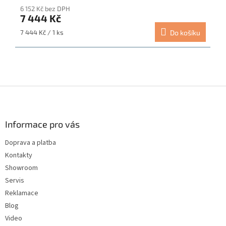
hodnocení
6 152 Kč bez DPH
produktu
7 444 Kč
je
5,0
Měrná
7 444 Kč / 1 ks
Do košíku
z
cena:
5
hvězdiček.
Z
á
p
a
Informace pro vás
t
Doprava a platba
í
Kontakty
Showroom
Servis
Reklamace
Blog
Video