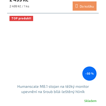
Měrná
2 499 Kč / 1 ks
Do košíku
cena:
TOP produkt!
–50 %
Humanscale M8.1 stojan na těžký monitor
upevnění na šroub bílá-leštěný hliník
Skladem
Průměrné