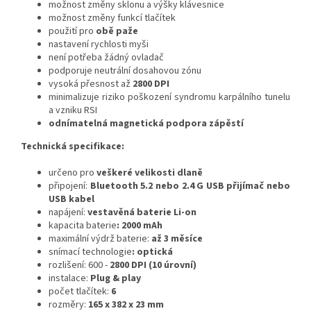
možnost změny sklonu a výšky klávesnice
možnost změny funkcí tlačítek
použití pro
obě paže
nastavení rychlosti myši
není potřeba žádný ovladač
podporuje neutrální dosahovou zónu
vysoká přesnost až
2800 DPI
minimalizuje riziko poškození syndromu karpálního tunelu
a vzniku RSI
odnímatelná magnetická podpora zápěstí
Technická specifikace:
určeno pro
veškeré velikosti dlaně
připojení:
Bluetooth 5.2 nebo 2.4 G USB přijímač nebo
USB kabel
napájení:
vestavěná baterie Li-on
kapacita baterie
: 2000 mAh
maximální výdrž baterie:
až 3 měsíce
snímací technologie
: optická
rozlišení: 600 -
2800 DPI (10 úrovní)
instalace:
Plug & play
počet tlačítek:
6
rozměry:
165 x 382 x 23 mm